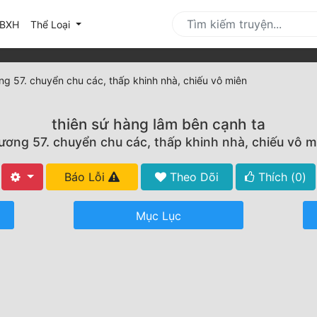
urrent)
BXH
Thể Loại
g 57. chuyển chu các, thấp khinh nhà, chiếu vô miên
thiên sứ hàng lâm bên cạnh ta
ương 57. chuyển chu các, thấp khinh nhà, chiếu vô m
Báo Lỗi
Theo Dõi
Thích (
0
)
Mục Lục