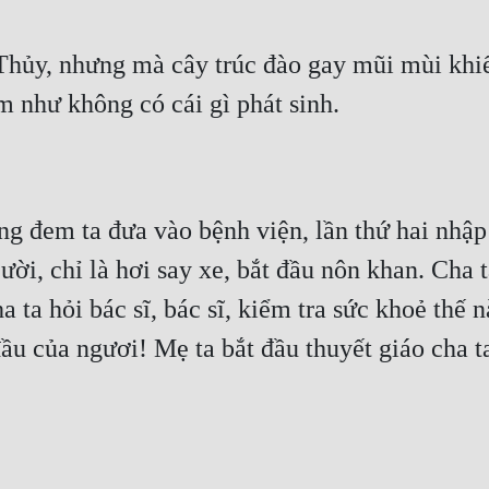
Thủy, nhưng mà cây trúc đào gay mũi mùi khiế
m như không có cái gì phát sinh.
ùng đem ta đưa vào bệnh viện, lần thứ hai nhập
i, chỉ là hơi say xe, bắt đầu nôn khan. Cha ta
ha ta hỏi bác sĩ, bác sĩ, kiểm tra sức khoẻ thế 
u của ngươi! Mẹ ta bắt đầu thuyết giáo cha ta