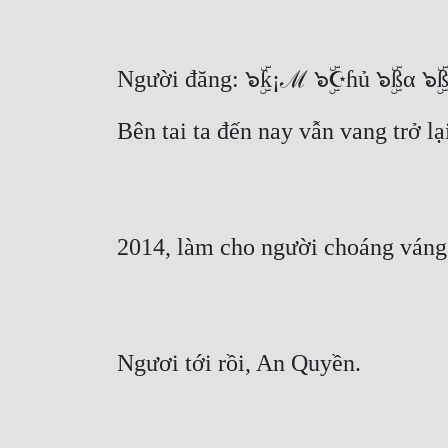
Người đăng: ๖ۣۜƙ¡ℳ ๖ۣۜ☪ɦủ ๖ۣۜßα ๖ۣۜ
Bên tai ta đến nay vẫn vang trở lại
2014, làm cho người choáng váng 
Ngươi tới rồi, An Quyền.