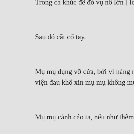
Trong ca khúc để đó vụ nổ lớn [ lo
Sau đó cắt cổ tay.
Mụ mụ đụng vỡ cửa, bởi vì nàng nh
viện đau khổ xin mụ mụ không muốn
Mụ mụ cảnh cáo ta, nếu như thêm 