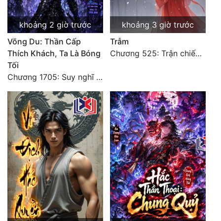
khoảng 2 giờ trước
khoảng 3 giờ trước
Võng Du: Thần Cấp
Trẫm
Thích Khách, Ta Là Bóng
Chương 525: Trận chiến tấn công phòng thủ Macao (2)
Tối
Chương 1705: Suy nghĩ sinh tồn của Vô Danh Tuyết!