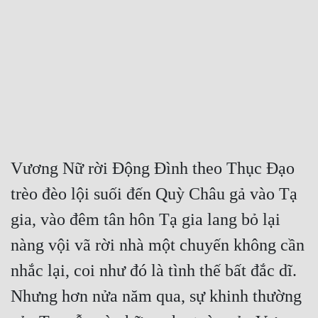
Free
Hậu Cung
Truyện Convert
Truyện Dịch
Truyện Nhập Môn
Truyện ngắn
Vương Nữ rời Động Đình theo Thục Đạo 
trèo đèo lội suối đến Quỳ Châu gả vào Tạ 
Xa Lộ Dịch
gia, vào đêm tân hôn Tạ gia lang bỏ lại 
nàng vội vã rời nhà một chuyến không cần 
Cung Đấu
nhắc lại, coi như đó là tình thế bất đắc dĩ. 
Cạnh Kỹ
Nhưng hơn nửa năm qua, sự khinh thường 
Cổ Tiên Hiệp