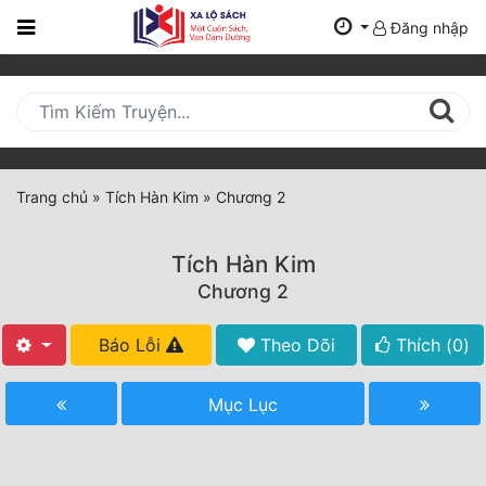
Đăng nhập
Trang
Chủ
Mới
Cập
Nhật
Trang chủ
»
Tích Hàn Kim
»
Chương 2
(current)
BXH
Tích Hàn Kim
Thể Loại
Chương 2
Báo Lỗi
Theo Dõi
Thích (
0
)
Tất Cả
Truyện Mới Ra
Mục Lục
Hoàn Thành