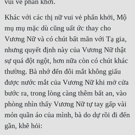
vui vẻ phấn khởi.
Hài Hước
Hệ Thống
Khác với các thị nữ vui vẻ phấn khởi, Mộ 
Học Đường
mụ mụ mặc dù cũng uất ức thay cho 
Vương Nữ và có chút bất mãn với Tạ gia, 
Khoa Huyễn
nhưng quyết định này của Vương Nữ thật 
Khoa Huyễn Không Gian
sự quá đột ngột, hơn nữa còn có chút khác 
Kinh Dị
thường. Bà nhớ đến đôi mắt không giấu 
Kiếm Hiệp
được nước mắt của Vương Nữ khi mở cửa 
Kỳ Huyễn
bước ra, trong lòng càng thêm bất an, vào 
Kỳ Ảo
phòng nhìn thấy Vương Nữ tự tay gấp vài 
Linh Dị
món quần áo của mình, bà do dự rồi đi đến 
Làm Giàu
gần, khẽ hỏi:
Lịch Sử