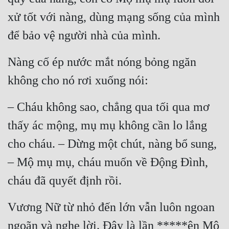
Đô Thị
xử tốt với nàng, dùng mạng sống của mình 
Đông Phương
để bảo vệ người nhà của mình.
Đông Phương Huyền Huyễn
Nàng cố ép nước mắt nóng bỏng ngăn 
Đồng Nhân
không cho nó rơi xuống nói:
– Cháu không sao, chẳng qua tối qua mơ 
Cẩu Đạo Trường Sinh
thấy ác mộng, mụ mụ không cần lo lắng 
Ngự Thú
cho cháu. – Dừng một chút, nàng bổ sung, 
Truyện Nam
– Mộ mụ mụ, cháu muốn về Động Đình, 
Truyện Nữ
cháu đã quyết định rồi.
Vô Địch Lưu
Vương Nữ từ nhỏ đến lớn vẫn luôn ngoan 
Xây Dựng Thế Lực
ngoãn và nghe lời. Đây là lần *****ên Mộ 
Đam Mỹ