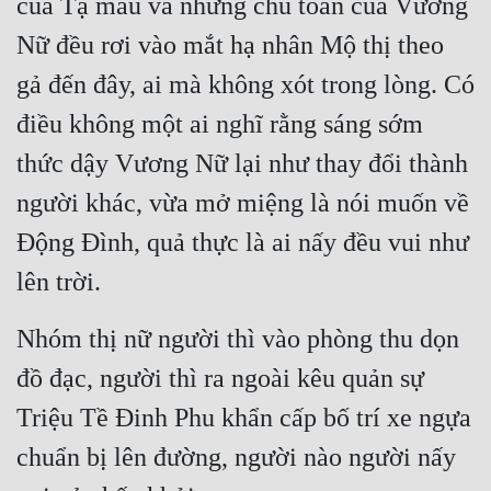
của Tạ mẫu và những chu toàn của Vương 
Cổ Đại
Nữ đều rơi vào mắt hạ nhân Mộ thị theo 
Du Hí
gả đến đây, ai mà không xót trong lòng. Có 
Dã Sử
điều không một ai nghĩ rằng sáng sớm 
Dị Giới
thức dậy Vương Nữ lại như thay đổi thành 
Dị Năng
người khác, vừa mở miệng là nói muốn về 
Gia Đấu
Động Đình, quả thực là ai nấy đều vui như 
lên trời.
Góc Nhìn Nam
Góc Nhìn Nữ
Nhóm thị nữ người thì vào phòng thu dọn 
Huyền Huyễn
đồ đạc, người thì ra ngoài kêu quản sự 
Huyền Nghi
Triệu Tề Đinh Phu khẩn cấp bố trí xe ngựa 
chuẩn bị lên đường, người nào người nấy 
Huyền Ảo