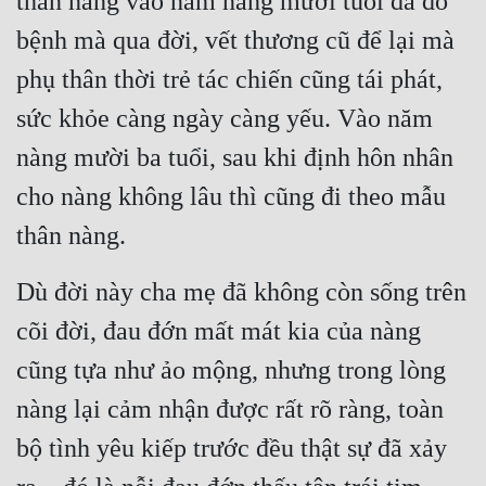
thân nàng vào năm nàng mười tuổi đã đổ 
Quân Sự
bệnh mà qua đời, vết thương cũ để lại mà 
phụ thân thời trẻ tác chiến cũng tái phát, 
Sảng Văn
sức khỏe càng ngày càng yếu. Vào năm 
Sắc
nàng mười ba tuổi, sau khi định hôn nhân 
Sủng
cho nàng không lâu thì cũng đi theo mẫu 
Thanh Xuân
thân nàng.
Tiên Hiệp
Dù đời này cha mẹ đã không còn sống trên 
Tiểu Thuyết
cõi đời, đau đớn mất mát kia của nàng 
Trinh Thám
cũng tựa như ảo mộng, nhưng trong lòng 
Triều Đấu
nàng lại cảm nhận được rất rõ ràng, toàn 
Trùng Sinh
bộ tình yêu kiếp trước đều thật sự đã xảy 
Trọng Sinh