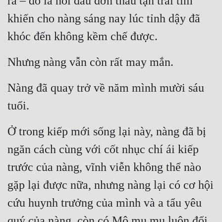
ra – đó là nỗi đau đớn thấu tận trái tim 
Tu Chân
khiến cho nàng sáng nay lúc tỉnh dậy đã 
Tu Tiên
khóc đến không kềm chế được.
Tội Phạm
Nhưng nàng vẫn còn rất may mắn.
Vô Địch
Nàng đã quay trở về năm mình mười sáu 
Võ Hiệp
tuổi.
Võng Du
Ở trong kiếp mới sống lại này, nàng đã bị 
Xuyên Không
ngăn cách cùng với cốt nhục chí ái kiếp 
Xuyên Nhanh
trước của nàng, vĩnh viễn không thể nào 
Xuyên Sách
gặp lại được nữa, nhưng nàng lại có cơ hội 
Xuyên Thư
cứu huynh trưởng của mình và a tẩu yêu 
Điền Văn
quý của nàng, còn có Mộ mụ mụ luôn đối 