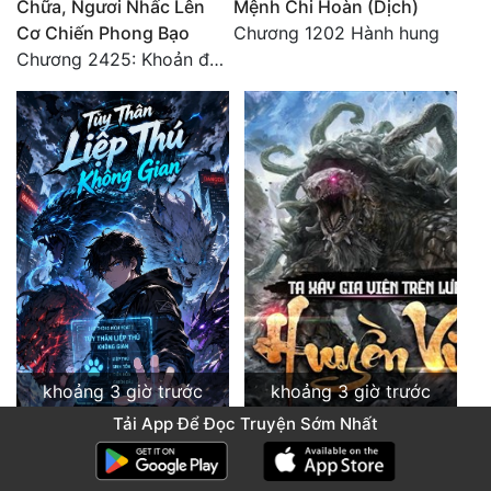
Chữa, Ngươi Nhấc Lên
Mệnh Chi Hoàn (Dịch)
Cơ Chiến Phong Bạo
Chương 1202 Hành hung
Chương 2425: Khoản đầu tư của Tượng Chủ!! Nỗi nghi hoặc của Tô Bạch!
khoảng 3 giờ trước
khoảng 3 giờ trước
Tải App Để Đọc Truyện Sớm Nhất
Tùy Thân Liệp Thú
Ta Xây Gia Viên Trên
Không Gian
Lưng Huyền Vũ (Dịch)
Chương 850 Tổ Trùng
Chương 4515 Nên lựa chọn như thế nào?