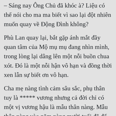
– Sáng nay Ông Chủ đã khóc à? Liệu có 
Mưu Mô
thể nói cho ma ma biết vì sao lại đột nhiên 
Mạt Thế
muốn quay về Động Đình không?
Mỹ Thực
Phù Lan quay lại, bắt gặp ánh mắt đầy 
Ngôn Tình
quan tâm của Mộ mụ mụ đang nhìn mình, 
Ngược
trong lòng lại dâng lên một nỗi buồn chua 
Nữ Cường
xót. Đó là một nỗi hận vô hạn và đồng thời 
Nữ Phụ
xen lẫn sự biết ơn vô hạn.
Phong Thủy - Tâm Linh
Cha mẹ nàng tình cảm sâu sắc, phụ thân 
Phương Tây
tuy là ***** vương nhưng cả đời chỉ có 
Phản Phái
một vị vương hậu là mẫu thân nàng. Mẫu 
Quan Trường