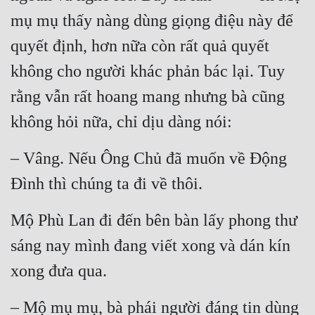
mụ mụ thấy nàng dùng giọng điệu này để 
Đẹp
quyết định, hơn nữa còn rất quả quyết 
Đẹp Hiệp
không cho người khác phản bác lại. Tuy 
rằng vẫn rất hoang mang nhưng bà cũng 
Tính Cách Nhân Vật :
không hỏi nữa, chỉ dịu dàng nói:
Cơ Trí
Sát Phạt Quyết Đoán
– Vâng. Nếu Ông Chủ đã muốn về Động 
Vô Sỉ
Đình thì chúng ta đi về thôi.
Điềm Đạm
Mộ Phù Lan đi đến bên bàn lấy phong thư 
sáng nay mình đang viết xong và dán kín 
xong đưa qua.
– Mộ mụ mụ, bà phái người đáng tin dùng 