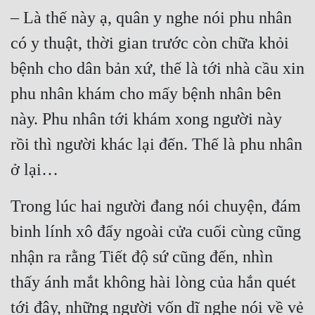
– Là thế này ạ, quân y nghe nói phu nhân 
Tu Chân
có y thuật, thời gian trước còn chữa khỏi 
Tu Tiên
bệnh cho dân bản xứ, thế là tới nhà cầu xin 
Tội Phạm
phu nhân khám cho mấy bệnh nhân bên 
Vô Địch
này. Phu nhân tới khám xong người này 
Võ Hiệp
rồi thì người khác lại đến. Thế là phu nhân 
Võng Du
ở lại…
Xuyên Không
Trong lúc hai người đang nói chuyện, đám 
Xuyên Nhanh
binh lính xô đẩy ngoài cửa cuối cùng cũng 
Xuyên Sách
nhận ra rằng Tiết độ sứ cũng đến, nhìn 
Xuyên Thư
thấy ánh mắt không hài lòng của hắn quét 
Điền Văn
tới đây, những người vốn dĩ nghe nói về vẻ 