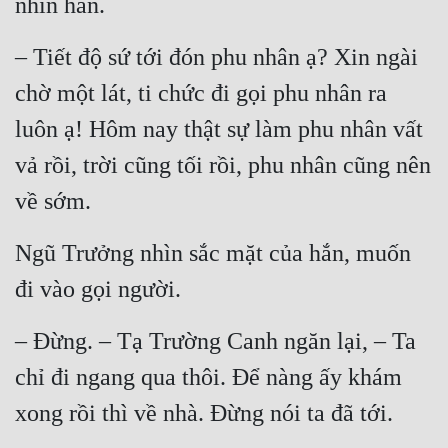
nhìn hắn.
Đẹp
– Tiết độ sứ tới đón phu nhân ạ? Xin ngài 
Đẹp Hiệp
chờ một lát, ti chức đi gọi phu nhân ra 
luôn ạ! Hôm nay thật sự làm phu nhân vất 
Tính Cách Nhân Vật :
vả rồi, trời cũng tối rồi, phu nhân cũng nên 
Cơ Trí
về sớm.
Sát Phạt Quyết Đoán
Ngũ Trưởng nhìn sắc mặt của hắn, muốn 
Vô Sỉ
đi vào gọi người.
Điềm Đạm
– Đừng. – Tạ Trường Canh ngăn lại, – Ta 
chỉ đi ngang qua thôi. Để nàng ấy khám 
xong rồi thì về nhà. Đừng nói ta đã tới.