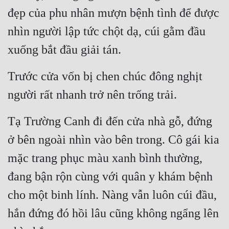
Đô Thị
đẹp của phu nhân mượn bệnh tình để được 
Đông Phương
nhìn người lập tức chột dạ, cúi gằm đầu 
xuống bắt đầu giải tán.
Đông Phương Huyền Huyễn
Đồng Nhân
Trước cửa vốn bị chen chúc đông nghịt 
người rất nhanh trở nên trống trải.
Cẩu Đạo Trường Sinh
Tạ Trường Canh đi đến cửa nhà gỗ, đứng 
Ngự Thú
ở bên ngoài nhìn vào bên trong. Cô gái kia 
Truyện Nam
mặc trang phục màu xanh bình thường, 
Truyện Nữ
đang bận rộn cùng với quân y khám bệnh 
Vô Địch Lưu
cho một binh lính. Nàng vẫn luôn cúi đầu, 
Xây Dựng Thế Lực
hắn đứng đó hồi lâu cũng không ngẩng lên 
Đam Mỹ