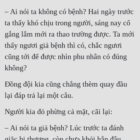
Hài Hước
– Ai nói ta không có bệnh? Hai ngày trước 
Hệ Thống
ta thấy khó chịu trong người, sáng nay cố 
Học Đường
gắng lắm mới ra thao trường được. Ta mới 
Khoa Huyễn
thấy ngươi giả bệnh thì có, chắc ngươi 
Khoa Huyễn Không Gian
cũng tới để được nhìn phu nhân có đúng 
Kinh Dị
không?
Kiếm Hiệp
Đồng đội kia cũng chẳng thèm quay đầu 
Kỳ Huyễn
lại đáp trả lại một câu.
Kỳ Ảo
Người kia đỏ phừng cả mặt, cãi lại:
Linh Dị
– Ai nói ta giả bệnh? Lúc trước ta đánh 
Làm Giàu
giặc bị thương, còn chưa khỏi hẳn đâu.
Lịch Sử