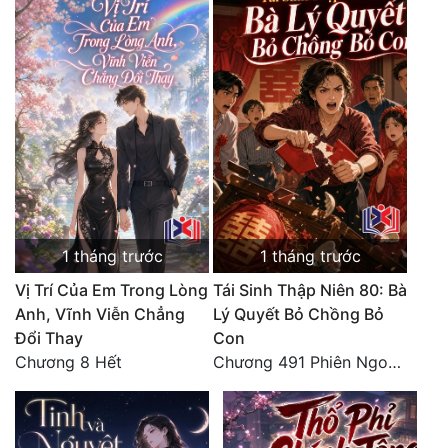
1 tháng trước
1 tháng trước
Vị Trí Của Em Trong Lòng
Tái Sinh Thập Niên 80: Bà
Anh, Vĩnh Viễn Chẳng
Lý Quyết Bỏ Chồng Bỏ
Đổi Thay
Con
Chương 8 Hết
Chương 491 Phiên Ngoại Đào Hoa - Quả Báo Cuối Đời, Chết Trong Cô Độc (hết)