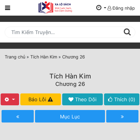
Đăng nhập
Trang
Chủ
Mới
Cập
Nhật
Trang chủ
»
Tích Hàn Kim
»
Chương 26
(current)
BXH
Tích Hàn Kim
Thể Loại
Chương 26
Báo Lỗi
Theo Dõi
Thích (
0
)
Tất Cả
Truyện Mới Ra
Mục Lục
Hoàn Thành