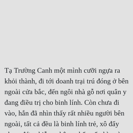
Free
Hậu Cung
Truyện Convert
Truyện Dịch
Truyện Nhập Môn
Truyện ngắn
Tạ Trường Canh một mình cưỡi ngựa ra 
khỏi thành, đi tới doanh trại trú đóng ở bên 
Xa Lộ Dịch
ngoài cửa bắc, đến ngôi nhà gỗ nơi quân y 
đang điều trị cho binh lính. Còn chưa đi 
Cung Đấu
vào, hắn đã nhìn thấy rất nhiều người bên 
Cạnh Kỹ
ngoài, tất cả đều là binh lính trẻ, xô đẩy 
Cổ Tiên Hiệp