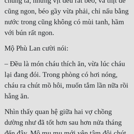
chúng ta, nhưng vịt đều rất béo, và thịt dê 
cũng ngon, béo gầy vừa phải, chỉ nấu bằng 
nước trong cũng không có mùi tanh, hầm 
với bún rất ngon.
Mộ Phù Lan cười nói:
– Đều là món cháu thích ăn, vừa lúc cháu 
lại đang đói. Trong phòng có hơi nóng, 
cháu ra chút mồ hôi, muốn tắm lần nữa rồi 
hẵng ăn.
Nhìn thấy quan hệ giữa hai vợ chồng 
dường như đã tốt hơn sau hơn nửa tháng 
đến đây, Mộ mụ mụ mới yên tâm đôi chút, 