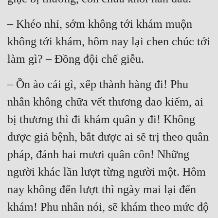
Mưu Mô
– Khéo nhỉ, sớm không tới khám muộn 
Mạt Thế
không tới khám, hôm nay lại chen chúc tới 
làm gì? – Đồng đội chế giễu.
Mỹ Thực
Ngôn Tình
– Ồn ào cái gì, xếp thành hàng đi! Phu 
Ngược
nhân không chữa vết thương đao kiếm, ai 
Nữ Cường
bị thương thì đi khám quân y đi! Không 
được giả bệnh, bắt được ai sẽ trị theo quân 
Nữ Phụ
pháp, đánh hai mươi quân côn! Những 
Phong Thủy - Tâm Linh
người khác lần lượt từng người một. Hôm 
Phương Tây
nay không đến lượt thì ngày mai lại đến 
Phản Phái
khám! Phu nhân nói, sẽ khám theo mức độ 
Quan Trường