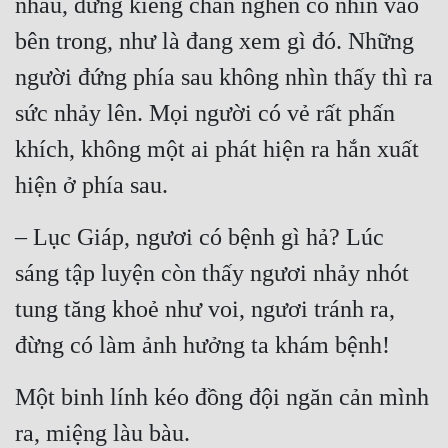
nhau, đứng kiễng chân nghển cổ nhìn vào 
Cổ Đại
bên trong, như là đang xem gì đó. Những 
Du Hí
người đứng phía sau không nhìn thấy thì ra 
Dã Sử
sức nhảy lên. Mọi người có vẻ rất phấn 
Dị Giới
khích, không một ai phát hiện ra hắn xuất 
Dị Năng
hiện ở phía sau.
Gia Đấu
– Lục Giáp, ngươi có bệnh gì hả? Lúc 
Góc Nhìn Nam
sáng tập luyện còn thấy ngươi nhảy nhót 
Góc Nhìn Nữ
tung tăng khoẻ như voi, ngươi tránh ra, 
Huyền Huyễn
đừng có làm ảnh hưởng ta khám bệnh!
Huyền Nghi
Một binh lính kéo đồng đội ngăn cản mình 
Huyền Ảo
ra, miệng làu bàu.