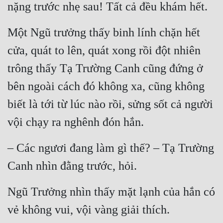
nặng trước nhẹ sau! Tất cả đều khám hết.
Quân Sự
Một Ngũ trưởng thấy binh lính chặn hết 
Sảng Văn
cửa, quát to lên, quát xong rồi đột nhiên 
Sắc
trông thấy Tạ Trường Canh cũng đứng ở 
Sủng
bên ngoài cách đó không xa, cũng không 
Thanh Xuân
biết là tới từ lúc nào rồi, sửng sốt cả người 
Tiên Hiệp
vội chạy ra nghênh đón hắn.
Tiểu Thuyết
– Các ngươi đang làm gì thế? – Tạ Trường 
Trinh Thám
Canh nhìn đằng trước, hỏi.
Triều Đấu
Ngũ Trưởng nhìn thấy mặt lạnh của hắn có 
Trùng Sinh
vẻ không vui, vội vàng giải thích.
Trọng Sinh