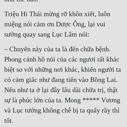
Đẹp
Triệu Hi Thái mừng rỡ khôn xiết, luôn 
Đẹp Hiệp
miệng nói cảm ơn Dược Ông, lại vui 
sướng quay sang Lục Lâm nói:
Tính Cách Nhân Vật :
– Chuyến này của ta là đến chữa bệnh. 
Cơ Trí
Phong cảnh hồ núi của các ngươi rất khác 
Sát Phạt Quyết Đoán
biệt so với những nơi khác, khiến người ta 
Vô Sỉ
có cảm giác như đang tiến vào Bồng Lai. 
Điềm Đạm
Nếu như ta ở lại đây lâu dài chữa trị, thật 
sự là phúc lớn của ta. Mong ***** Vương 
và Lục tướng không chê bị ta quấy rầy thì 
tốt.