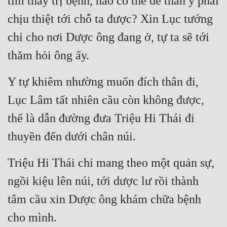
tìm thầy trị bệnh, nào có thể để thần y phải 
Tu Chân
chịu thiệt tới chỗ ta được? Xin Lục tướng 
Tu Tiên
chỉ cho nơi Dược ông đang ở, tự ta sẽ tới 
Tội Phạm
thăm hỏi ông ấy.
Vô Địch
Y tự khiêm nhường muốn đích thân đi, 
Võ Hiệp
Lục Lâm tất nhiên cầu còn không được, 
Võng Du
thế là dẫn đường đưa Triệu Hi Thái đi 
Xuyên Không
thuyền đến dưới chân núi.
Xuyên Nhanh
Triệu Hi Thái chỉ mang theo một quản sự, 
Xuyên Sách
ngồi kiệu lên núi, tới dược lư rồi thành 
Xuyên Thư
tâm cầu xin Dược ông khám chữa bệnh 
Điền Văn
cho mình.