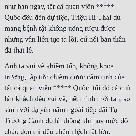
như ban ngày, ​​tất cả quan viên ***** 
Mưu Mô
Quốc đều đến dự tiệc, Triệu Hi Thái dù 
Mạt Thế
mang bệnh tật không uống rượu được 
Mỹ Thực
nhưng vẫn liên tục tạ lỗi, cứ nói bản thân 
Ngôn Tình
đã thất lễ.
Ngược
Anh ta vui vẻ khiêm tốn, không khoa 
Nữ Cường
trương, lập tức chiếm được cảm tình của 
Nữ Phụ
tất cả quan viên ***** Quốc, tối đó cả chủ 
Phong Thủy - Tâm Linh
lẫn khách đều vui vẻ, hết mình mới tan, so 
sánh với dạ yến năm ngoái tiếp đãi Tạ 
Phương Tây
Trường Canh dù là không khí hay mức độ 
Phản Phái
chào đón thì đều chênh lệch rất lớn.
Quan Trường