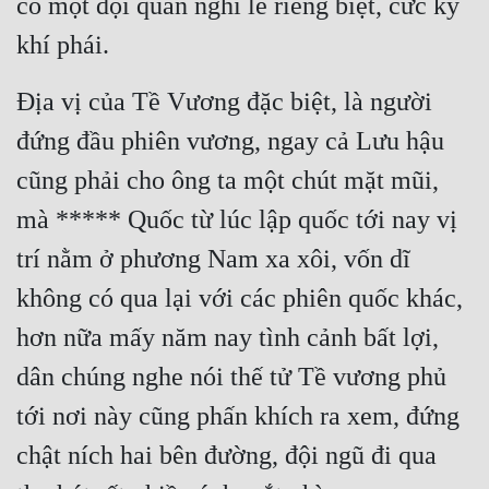
có một đội quân nghi lễ riêng biệt, cưc kỳ 
Cổ Đại
khí phái.
Du Hí
Địa vị của Tề Vương đặc biệt, là người 
Dã Sử
đứng đầu phiên vương, ngay cả Lưu hậu 
Dị Giới
cũng phải cho ông ta một chút mặt mũi, 
Dị Năng
mà ***** Quốc từ lúc lập quốc tới nay vị 
Gia Đấu
trí nằm ở phương Nam xa xôi, vốn dĩ 
Góc Nhìn Nam
không có qua lại với các phiên quốc khác, 
Góc Nhìn Nữ
hơn nữa mấy năm nay tình cảnh bất lợi, 
Huyền Huyễn
dân chúng nghe nói thế tử Tề vương phủ 
Huyền Nghi
tới nơi này cũng phấn khích ra xem, đứng 
chật ních hai bên đường, đội ngũ đi qua 
Huyền Ảo