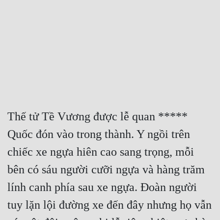
Free
Hậu Cung
Truyện Convert
Truyện Dịch
Truyện Nhập Môn
Truyện ngắn
Thế tử Tề Vương được lễ quan ***** 
Quốc đón vào trong thành. Y ngồi trên 
Xa Lộ Dịch
chiếc xe ngựa hiên cao sang trọng, mỗi 
bên có sáu người cưỡi ngựa và hàng trăm 
Cung Đấu
lính canh phía sau xe ngựa. Đoàn người 
Cạnh Kỹ
tuy lặn lội đường xe đến đây nhưng họ vẫn 
Cổ Tiên Hiệp