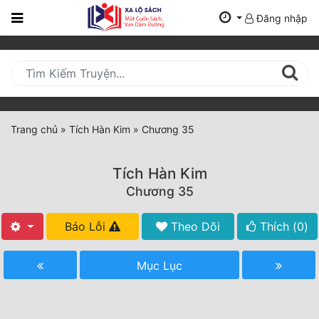
Đăng nhập
Trang
Chủ
Mới
Cập
Nhật
Trang chủ
»
Tích Hàn Kim
»
Chương 35
(current)
BXH
Tích Hàn Kim
Thể Loại
Chương 35
Báo Lỗi
Theo Dõi
Thích (
0
)
Tất Cả
Truyện Mới Ra
Mục Lục
Hoàn Thành