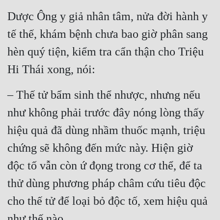
Đô Thị
Dược Ông y giả nhân tâm, nửa đời hành y 
Đông Phương
tế thế, khám bệnh chưa bao giờ phân sang 
Đông Phương Huyền Huyễn
hèn quý tiện, kiểm tra cẩn thận cho Triệu 
Đồng Nhân
Hi Thái xong, nói:
– Thế tử bẩm sinh thể nhược, nhưng nếu 
Cẩu Đạo Trường Sinh
như không phải trước đây nóng lòng thấy 
Ngự Thú
hiệu quả đã dùng nhầm thuốc mạnh, triệu 
Truyện Nam
chứng sẽ không đến mức này. Hiện giờ 
Truyện Nữ
độc tố vẫn còn ứ đọng trong cơ thể, để ta 
Vô Địch Lưu
thử dùng phương pháp châm cứu tiêu độc 
cho thế tử để loại bỏ độc tố, xem hiệu quả 
Xây Dựng Thế Lực
như thế nào.
Đam Mỹ