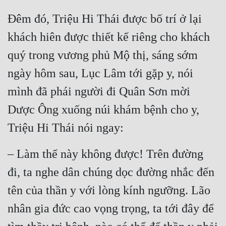
Quân Sự
Đêm đó, Triệu Hi Thái được bố trí ở lại 
khách hiên được thiết kế riêng cho khách 
Sảng Văn
quý trong vương phủ Mộ thị, sáng sớm 
Sắc
ngày hôm sau, Lục Lâm tới gặp y, nói 
Sủng
mình đã phái người đi Quân Sơn mời 
Thanh Xuân
Dược Ông xuống núi khám bệnh cho y, 
Tiên Hiệp
Triệu Hi Thái nói ngay:
Tiểu Thuyết
– Làm thế này không được! Trên đường 
Trinh Thám
đi, ta nghe dân chúng dọc đường nhắc đến 
Triều Đấu
tên của thần y với lòng kính ngưỡng. Lão 
Trùng Sinh
nhân gia đức cao vọng trọng, ta tới đây để 
Trọng Sinh