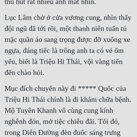
thu hút rất nhiều ánh mắt nhìn.
Hài Hước
Hệ Thống
Lục Lâm chờ ở cửa vương cung, nhìn thấy 
Học Đường
đội ngũ đã tới rồi, một thanh niên tuấn tú 
mặc quần áo sang trọng được đỡ xuống xe 
Khoa Huyễn
ngựa, đáng tiếc là trông anh ta có vẻ ốm 
Khoa Huyễn Không Gian
yếu, biết là Triệu Hi Thái, vội vàng tiến 
Kinh Dị
đến chào hỏi.
Kiếm Hiệp
Mục đích chuyến này đi ***** Quốc của 
Kỳ Huyễn
Triệu Hi Thái chính là đi khám chữa bệnh. 
Kỳ Ảo
Mộ Tuyên Khanh vô cùng cung kính 
Linh Dị
nghênh đón, mở tiệc chiêu đãi. Tối đó, 
Làm Giàu
trong Diên Đường đèn đuốc sáng trưng 
Lịch Sử