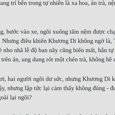
g trí bên trong tự nhiên là xa hoa, án trà, nệ
g, bước vào xe, ngồi xuống tấm nệm được chạ
. Nhưng điều khiến Khương Di không ngờ là, T
ẻ nho nhã lễ độ ban nãy cũng biến mất, hắn tự
 trên án, ung dung rót một chén trà, không hề 
, hai người ngồi dư sức, nhưng Khương Di kh
, nhưng lập tức lại cảm thấy không đúng - đ
oài lại ngồi?