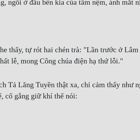
g, ngồi ở đầu bên kia của tấm nệm, ánh mắt n
 thấy, tự rót hai chén trà: "Lần trước ở Lâm
hất lễ, mong Công chúa điện hạ thứ lỗi."
h Tả Lăng Tuyền thật xa, chỉ cảm thấy như ngồ
 cố gắng giữ khí thế nói: