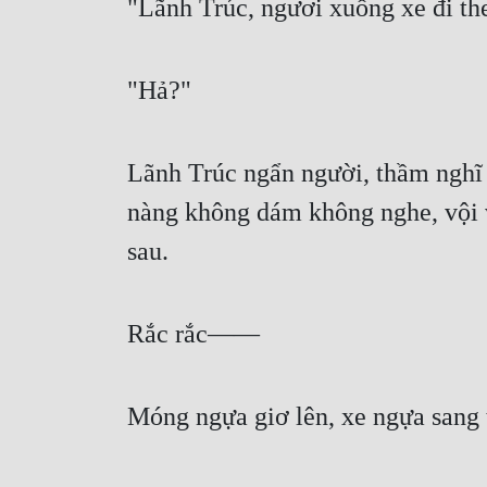
"Lãnh Trúc, ngươi xuống xe đi the
"Hả?"
Lãnh Trúc ngẩn người, thầm nghĩ '
nàng không dám không nghe, vội và
sau.
Rắc rắc——
Móng ngựa giơ lên, xe ngựa sang 