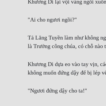
Khương Di lại vội vàng ngồi xuốn
"Ai cho ngươi ngồi?"
Tả Lăng Tuyền làm như không nghe
là Trưởng công chúa, có chỗ nào t
Khương Di dựa eo vào tay vịn, các
không muốn đứng dậy để bị lép vế,
"Ngươi đứng dậy cho ta!"