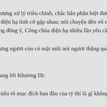
ượng xử lý triều chính, chắc hẳn phân biệt đư
iện hạ tình cờ gặp nhau; nói chuyện đến võ n
hông đồng ý, Công chúa điện hạ nhiều lần yêu c
nhưng ngươi còn có mặt mũi nói ngươi thắng q
gang lời Khương Di:
hiểu rõ mục đích ban đầu của tỷ thí là gì khôn