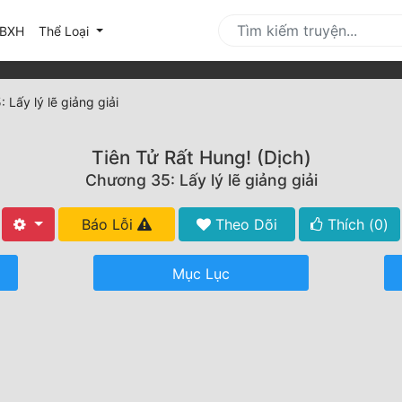
urrent)
BXH
Thể Loại
 Lấy lý lẽ giảng giải
Tiên Tử Rất Hung! (Dịch)
Chương 35: Lấy lý lẽ giảng giải
Báo Lỗi
Theo Dõi
Thích (
0
)
Mục Lục