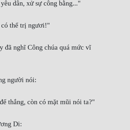
yêu dân, xử sự công bằng..."
có thể trị ngươi!"
ây đã nghĩ Công chúa quá mức vĩ 
ng người nói:
 để thắng, còn có mặt mũi nói ta?"
ương Di: