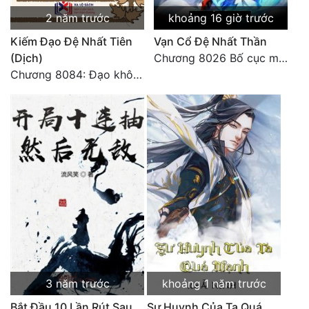
2 năm trước
khoảng 16 giờ trước
Kiếm Đạo Đệ Nhất Tiên
Vạn Cổ Đệ Nhất Thần
(Dịch)
Chương 8026 Bố cục mới
Chương 8084: Đạo không bờ bến (Đại kết cục) (10)
3 năm trước
khoảng 1 năm trước
Bắt Đầu 10 Lần Rút Sau
Sư Huynh Của Ta Quá