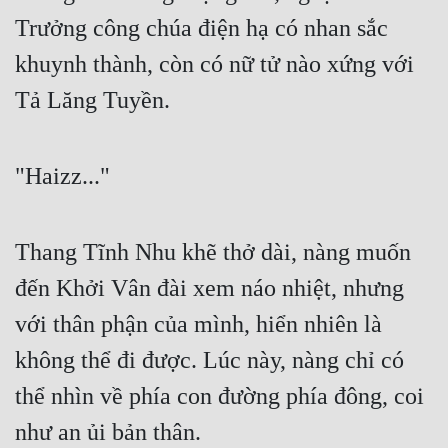
Trưởng công chúa điện hạ có nhan sắc 
Quân Sự
khuynh thành, còn có nữ tử nào xứng với 
Sảng Văn
Tả Lăng Tuyền.
Sắc
Sủng
"Haizz..."
Thanh Xuân
Tiên Hiệp
Thang Tĩnh Nhu khẽ thở dài, nàng muốn 
Tiểu Thuyết
đến Khởi Vân đài xem náo nhiệt, nhưng 
Trinh Thám
với thân phận của mình, hiển nhiên là 
Triều Đấu
không thể đi được. Lúc này, nàng chỉ có 
Trùng Sinh
thể nhìn về phía con đường phía đông, coi 
như an ủi bản thân.
Trọng Sinh