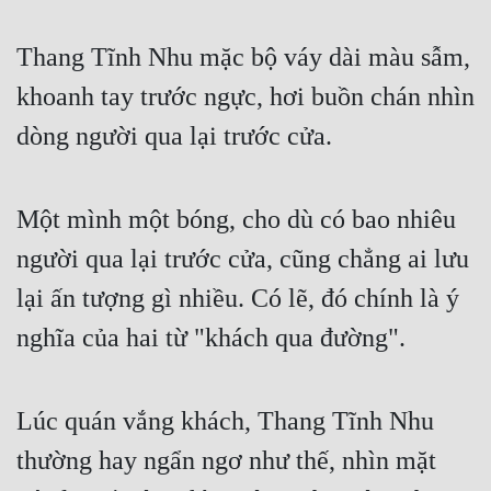
Cổ Đại
Thang Tĩnh Nhu mặc bộ váy dài màu sẫm, 
Du Hí
khoanh tay trước ngực, hơi buồn chán nhìn 
Dã Sử
dòng người qua lại trước cửa.
Dị Giới
Dị Năng
Một mình một bóng, cho dù có bao nhiêu 
Gia Đấu
người qua lại trước cửa, cũng chẳng ai lưu 
Góc Nhìn Nam
lại ấn tượng gì nhiều. Có lẽ, đó chính là ý 
Góc Nhìn Nữ
nghĩa của hai từ "khách qua đường".
Huyền Huyễn
Huyền Nghi
Lúc quán vắng khách, Thang Tĩnh Nhu 
Huyền Ảo
thường hay ngẩn ngơ như thế, nhìn mặt 