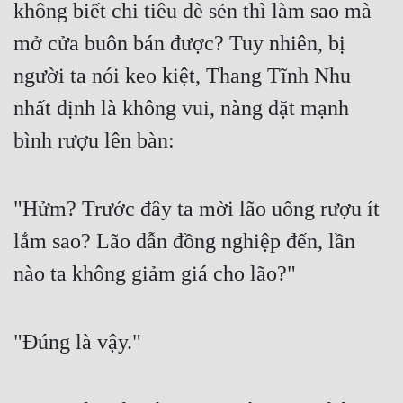
không biết chi tiêu dè sẻn thì làm sao mà 
Đẹp
mở cửa buôn bán được? Tuy nhiên, bị 
Đẹp Hiệp
người ta nói keo kiệt, Thang Tĩnh Nhu 
nhất định là không vui, nàng đặt mạnh 
Tính Cách Nhân Vật :
bình rượu lên bàn:
Cơ Trí
Sát Phạt Quyết Đoán
"Hửm? Trước đây ta mời lão uống rượu ít 
Vô Sỉ
lắm sao? Lão dẫn đồng nghiệp đến, lần 
Điềm Đạm
nào ta không giảm giá cho lão?"
"Đúng là vậy."