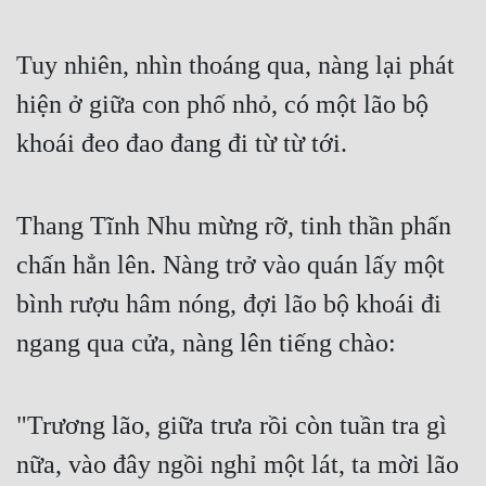
Tu Chân
Tuy nhiên, nhìn thoáng qua, nàng lại phát 
Tu Tiên
hiện ở giữa con phố nhỏ, có một lão bộ 
Tội Phạm
khoái đeo đao đang đi từ từ tới.
Vô Địch
Võ Hiệp
Thang Tĩnh Nhu mừng rỡ, tinh thần phấn 
Võng Du
chấn hẳn lên. Nàng trở vào quán lấy một 
Xuyên Không
bình rượu hâm nóng, đợi lão bộ khoái đi 
Xuyên Nhanh
ngang qua cửa, nàng lên tiếng chào:
Xuyên Sách
Xuyên Thư
"Trương lão, giữa trưa rồi còn tuần tra gì 
Điền Văn
nữa, vào đây ngồi nghỉ một lát, ta mời lão 