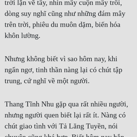
trời lặn về tây, nhìn mây cuộn mây trôi, 
Hài Hước
dòng suy nghĩ cũng như những đám mây 
Hệ Thống
trên trời, phiêu du muôn dặm, biến hóa 
Học Đường
khôn lường.
Khoa Huyễn
Khoa Huyễn Không Gian
Nhưng không biết vì sao hôm nay, khi 
Kinh Dị
ngẩn ngơ, tinh thần nàng lại có chút tập 
Kiếm Hiệp
trung, cứ nghĩ về một người.
Kỳ Huyễn
Kỳ Ảo
Thang Tĩnh Nhu gặp qua rất nhiều người, 
Linh Dị
nhưng người quen biết lại rất ít. Nàng có 
Làm Giàu
chút giao tình với Tả Lăng Tuyền, nói 
Lịch Sử