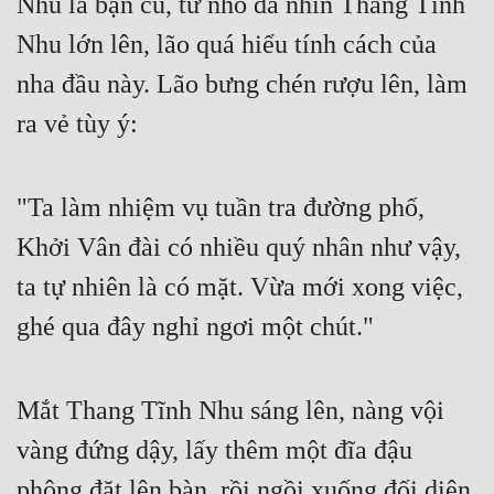
Nhu là bạn cũ, từ nhỏ đã nhìn Thang Tĩnh 
Nhu lớn lên, lão quá hiểu tính cách của 
nha đầu này. Lão bưng chén rượu lên, làm 
ra vẻ tùy ý:
"Ta làm nhiệm vụ tuần tra đường phố, 
Khởi Vân đài có nhiều quý nhân như vậy, 
ta tự nhiên là có mặt. Vừa mới xong việc, 
ghé qua đây nghỉ ngơi một chút."
Mắt Thang Tĩnh Nhu sáng lên, nàng vội 
vàng đứng dậy, lấy thêm một đĩa đậu 
phộng đặt lên bàn, rồi ngồi xuống đối diện 