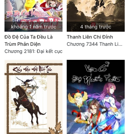
khoảng 1 năm trước
4 tháng trước
Đồ Đệ Của Ta Đều Là
Thanh Liên Chi Đỉnh
Trùm Phản Diện
Chương 7344 Thanh Liên đỉnh (Đại kết cục) (2) HẾT.
Chương 2181: Đại kết cục