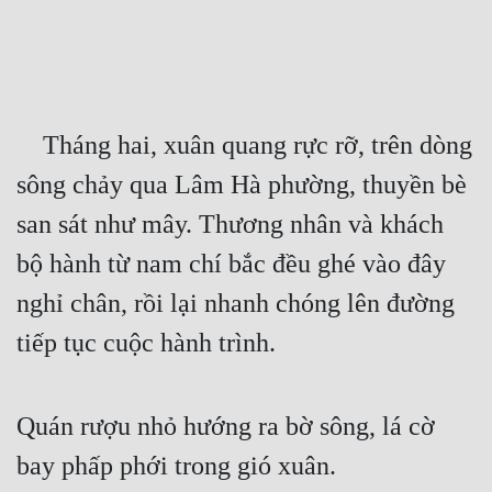
Free
Hậu Cung
Truyện Convert
    Tháng hai, xuân quang rực rỡ, trên dòng 
Truyện Dịch
sông chảy qua Lâm Hà phường, thuyền bè 
Truyện Nhập Môn
san sát như mây. Thương nhân và khách 
Truyện ngắn
bộ hành từ nam chí bắc đều ghé vào đây 
Xa Lộ Dịch
nghỉ chân, rồi lại nhanh chóng lên đường 
tiếp tục cuộc hành trình.
Cung Đấu
Cạnh Kỹ
Quán rượu nhỏ hướng ra bờ sông, lá cờ 
bay phấp phới trong gió xuân.
Cổ Tiên Hiệp