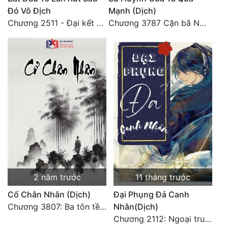
Đó Vô Địch
Mạnh (Dịch)
Chương 2511 - Đại kết cục, Phiên ngoại thiên: Chư thiên quy nhất giới, vĩnh hằng thế giới. Hết!
Chương 3787 Cặn bã Nam Thiên Đạo
2 năm trước
11 tháng trước
Cổ Chân Nhân (Dịch)
Đại Phụng Đả Canh
Chương 3807: Ba tôn tề công Thiên Đình (2)
Nhân(Dịch)
Chương 2112: Ngoại truyện 3 - Tiệc mừng công