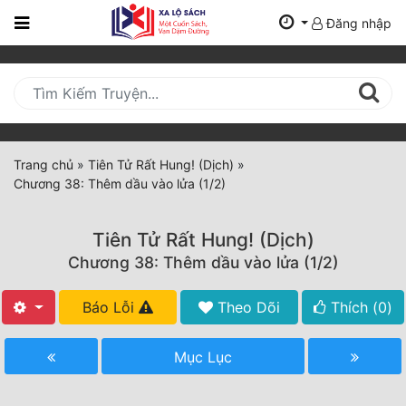
Đăng nhập
Trang
Chủ
Mới
Cập
Nhật
Trang chủ
»
Tiên Tử Rất Hung! (Dịch)
»
(current)
Chương 38: Thêm dầu vào lửa (1/2)
BXH
Thể Loại
Tiên Tử Rất Hung! (Dịch)
Chương 38: Thêm dầu vào lửa (1/2)
Tất Cả
Báo Lỗi
Theo Dõi
Thích (
0
)
Truyện Mới Ra
Mục Lục
Hoàn Thành