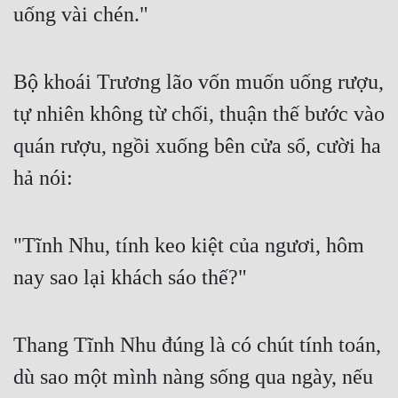
uống vài chén."
Đô Thị
Đông Phương
Bộ khoái Trương lão vốn muốn uống rượu, 
Đông Phương Huyền Huyễn
tự nhiên không từ chối, thuận thế bước vào 
Đồng Nhân
quán rượu, ngồi xuống bên cửa sổ, cười ha 
hả nói:
Cẩu Đạo Trường Sinh
Ngự Thú
"Tĩnh Nhu, tính keo kiệt của ngươi, hôm 
Truyện Nam
nay sao lại khách sáo thế?"
Truyện Nữ
Vô Địch Lưu
Thang Tĩnh Nhu đúng là có chút tính toán, 
Xây Dựng Thế Lực
dù sao một mình nàng sống qua ngày, nếu 
Đam Mỹ