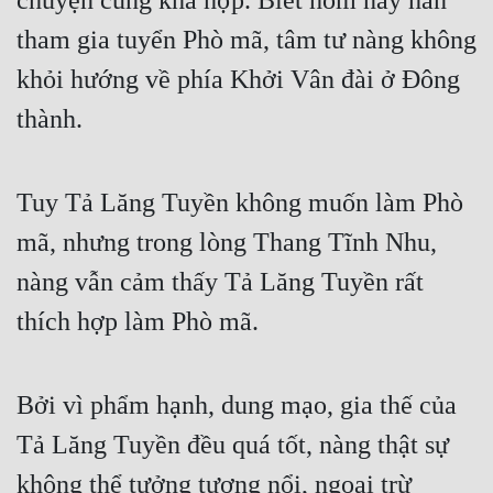
chuyện cũng khá hợp. Biết hôm nay hắn 
tham gia tuyển Phò mã, tâm tư nàng không 
Mưu Mô
khỏi hướng về phía Khởi Vân đài ở Đông 
Mạt Thế
thành.
Mỹ Thực
Ngôn Tình
Tuy Tả Lăng Tuyền không muốn làm Phò 
Ngược
mã, nhưng trong lòng Thang Tĩnh Nhu, 
Nữ Cường
nàng vẫn cảm thấy Tả Lăng Tuyền rất 
Nữ Phụ
thích hợp làm Phò mã.
Phong Thủy - Tâm Linh
Phương Tây
Bởi vì phẩm hạnh, dung mạo, gia thế của 
Phản Phái
Tả Lăng Tuyền đều quá tốt, nàng thật sự 
không thể tưởng tượng nổi, ngoại trừ 
Quan Trường