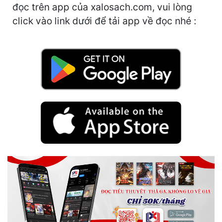
Hài Hước
đọc trên app của xalosach.com, vui lòng
click vào link dưới để tải app về đọc nhé :
Hệ Thống
Học Đường
Khoa Huyễn
Khoa Huyễn Không Gian
Kinh Dị
Kiếm Hiệp
Kỳ Huyễn
Kỳ Ảo
Linh Dị
Làm Giàu
Lịch Sử