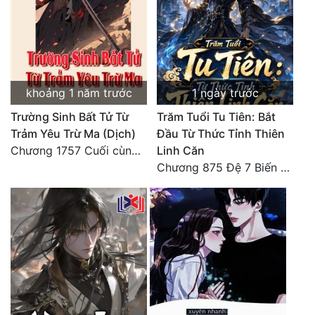
Tu Chân
Tu Tiên
Tội Phạm
khoảng 1 năm trước
1 ngày trước
Vô Địch
Trường Sinh Bất Tử Từ
Trăm Tuổi Tu Tiên: Bắt
Võ Hiệp
Trảm Yêu Trừ Ma (Dịch)
Đầu Từ Thức Tỉnh Thiên
Chương 1757 Cuối cùng được bình tĩnh (hết)
Linh Căn
Võng Du
Chương 875 Đệ 7 Biến Thánh Long Biến!
Xuyên Không
Xuyên Nhanh
Xuyên Sách
Xuyên Thư
Điền Văn