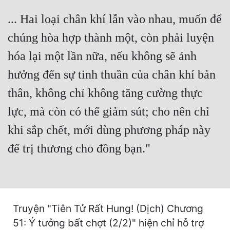
Cổ Đại
... Hai loại chân khí lẫn vào nhau, muốn để
Du Hí
chúng hòa hợp thành một, còn phải luyện
Dã Sử
hóa lại một lần nữa, nếu không sẽ ảnh
Dị Giới
hưởng đến sự tinh thuần của chân khí bản
Dị Năng
thân, không chỉ không tăng cường thực
lực, mà còn có thể giảm sút; cho nên chỉ
Gia Đấu
khi sắp chết, mới dùng phương pháp này
Góc Nhìn Nam
để trị thương cho đồng bạn."
Góc Nhìn Nữ
Huyền Huyễn
Huyền Nghi
Truyện "Tiên Tử Rất Hung! (Dịch) Chương
Huyền Ảo
51: Ý tưởng bất chợt (2/2)" hiện chỉ hỗ trợ