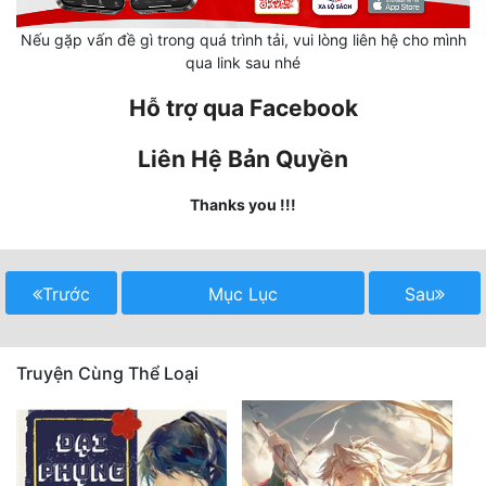
Nếu gặp vấn đề gì trong quá trình tải, vui lòng liên hệ cho mình
Mưu Mô
qua link sau nhé
Mạt Thế
Hỗ trợ qua Facebook
Mỹ Thực
Liên Hệ Bản Quyền
Ngôn Tình
Thanks you !!!
Ngược
Nữ Cường
Trước
Mục Lục
Sau
Nữ Phụ
Phong Thủy - Tâm Linh
Truyện Cùng Thể Loại
Phương Tây
Phản Phái
Quan Trường