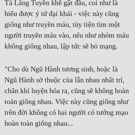
Tả Lăng Tuyền khẽ gật đầu, coi như là
Free
hiểu được ý tứ đại khái - việc này cũng
Hậu Cung
giống như truyền máu, tùy tiện tìm một
Truyện Convert
người truyền máu vào, nếu như nhóm máu
không giống nhau, lập tức sẽ bỏ mạng.
Truyện Dịch
Truyện Nhập Môn
"Cho dù Ngũ Hành tương sinh, hoặc là
Truyện ngắn
Ngũ Hành sở thuộc của lẫn nhau nhất trí,
Xa Lộ Dịch
chân khí luyện hóa ra, cũng sẽ không hoàn
toàn giống nhau. Việc này cũng giống như
Cung Đấu
trên đời không có hai người có tướng mạo
Cạnh Kỹ
hoàn toàn giống nhau...
Cổ Tiên Hiệp