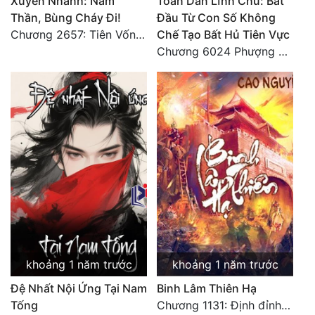
Xuyên Nhanh: Nam
Toàn Dân Lĩnh Chủ: Bắt
Thần, Bùng Cháy Đi!
Đầu Từ Con Số Không
Chương 2657: Tiên Vốn Vô Lương (15). HẾT.
Chế Tạo Bất Hủ Tiên Vực
Chương 6024 Phượng Tổ giúp ta! Mở lại luân hồi!
khoảng 1 năm trước
khoảng 1 năm trước
Đệ Nhất Nội Ứng Tại Nam
Binh Lâm Thiên Hạ
Tống
Chương 1131: Định đỉnh thiên hạ (HẾT)