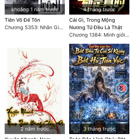
khoảng 1 năm trước
4 tháng trước
Đẹp
Tiên Võ Đế Tôn
Cái Gì, Trong Mộng
Đẹp Hiệp
Chương 5353: Nhân Gian Đạo (Đại kết cục) (2)
Nương Tử Đều Là Thật
Chương 1384: Minh giới cực độc
Tính Cách Nhân Vật :
Cơ Trí
Sát Phạt Quyết Đoán
Vô Sỉ
Điềm Đạm
2 năm trước
3 tháng trước