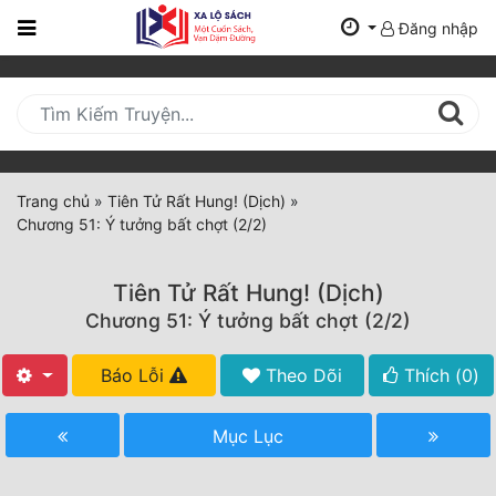
Đăng nhập
Trang
Chủ
Mới
Cập
Nhật
Trang chủ
»
Tiên Tử Rất Hung! (Dịch)
»
(current)
Chương 51: Ý tưởng bất chợt (2/2)
BXH
Thể Loại
Tiên Tử Rất Hung! (Dịch)
Chương 51: Ý tưởng bất chợt (2/2)
Tất Cả
Báo Lỗi
Theo Dõi
Thích (
0
)
Truyện Mới Ra
Mục Lục
Hoàn Thành