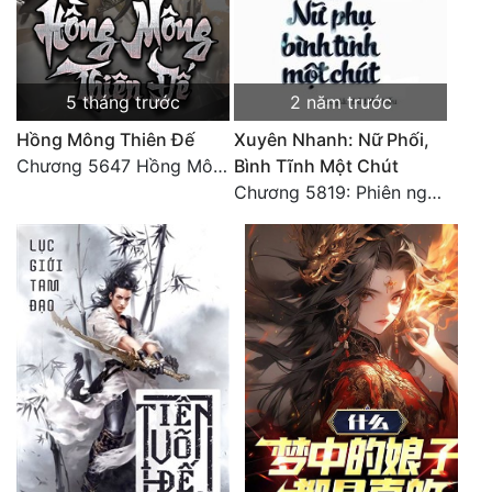
Đô Thị
Đông Phương
5 tháng trước
2 năm trước
Đông Phương Huyền Huyễn
Hồng Mông Thiên Đế
Xuyên Nhanh: Nữ Phối,
Đồng Nhân
Chương 5647 Hồng Mông Thiên Đế (HẾT)
Bình Tĩnh Một Chút
Chương 5819: Phiên ngoại: Trở lại STARS [HẾT]
Cẩu Đạo Trường Sinh
Ngự Thú
Truyện Nam
Truyện Nữ
Vô Địch Lưu
Xây Dựng Thế Lực
Đam Mỹ