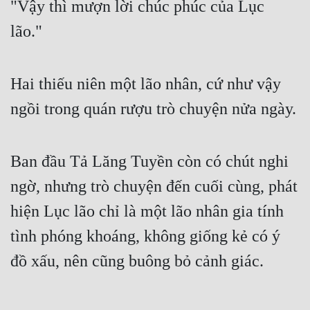
"Vậy thì mượn lời chúc phúc của Lục
Free
lão."
Hậu Cung
Truyện Convert
Hai thiếu niên một lão nhân, cứ như vậy
Truyện Dịch
ngồi trong quán rượu trò chuyện nửa ngày.
Truyện Nhập Môn
Ban đầu Tả Lăng Tuyền còn có chút nghi
Truyện ngắn
ngờ, nhưng trò chuyện đến cuối cùng, phát
Xa Lộ Dịch
hiện Lục lão chỉ là một lão nhân gia tính
tình phóng khoáng, không giống kẻ có ý
Cung Đấu
đồ xấu, nên cũng buông bỏ cảnh giác.
Cạnh Kỹ
Cổ Tiên Hiệp