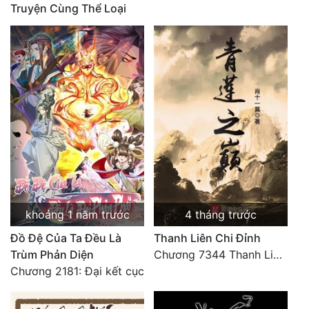
Truyện Cùng Thể Loại
Mưu Mô
Mạt Thế
Mỹ Thực
Ngôn Tình
Ngược
Nữ Cường
Nữ Phụ
khoảng 1 năm trước
4 tháng trước
Phong Thủy - Tâm Linh
Đồ Đệ Của Ta Đều Là
Thanh Liên Chi Đỉnh
Phương Tây
Trùm Phản Diện
Chương 7344 Thanh Liên đỉnh (Đại kết cục) (2) HẾT.
Chương 2181: Đại kết cục
Phản Phái
Quan Trường