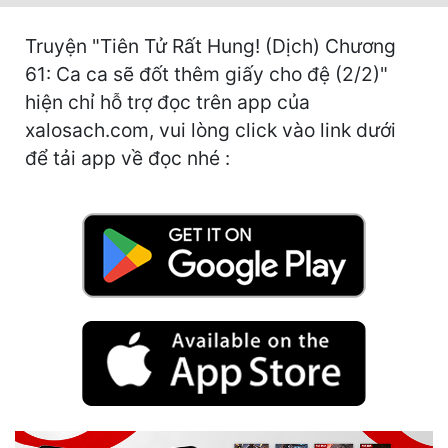
Cổ Đại
Truyện "Tiên Tử Rất Hung! (Dịch) Chương
Du Hí
61: Ca ca sẽ đốt thêm giấy cho đệ (2/2)"
Dã Sử
hiện chỉ hỗ trợ đọc trên app của
xalosach.com, vui lòng click vào link dưới
Dị Giới
để tải app về đọc nhé :
Dị Năng
Gia Đấu
Góc Nhìn Nam
Góc Nhìn Nữ
Huyền Huyễn
Huyền Nghi
Huyền Ảo