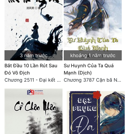
Tu Chân
Tu Tiên
Tội Phạm
Vô Địch
Võ Hiệp
3 năm trước
khoảng 1 năm trước
Bắt Đầu 10 Lần Rút Sau
Sư Huynh Của Ta Quá
Võng Du
Đó Vô Địch
Mạnh (Dịch)
Xuyên Không
Chương 2511 - Đại kết cục, Phiên ngoại thiên: Chư thiên quy nhất giới, vĩnh hằng thế giới. Hết!
Chương 3787 Cặn bã Nam Thiên Đạo
Xuyên Nhanh
Xuyên Sách
Xuyên Thư
Điền Văn