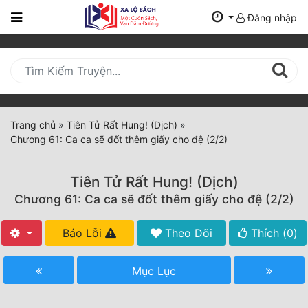
Đăng nhập
Trang
Chủ
Mới
Cập
Nhật
Trang chủ
»
Tiên Tử Rất Hung! (Dịch)
»
(current)
Chương 61: Ca ca sẽ đốt thêm giấy cho đệ (2/2)
BXH
Thể Loại
Tiên Tử Rất Hung! (Dịch)
Chương 61: Ca ca sẽ đốt thêm giấy cho đệ (2/2)
Tất Cả
Báo Lỗi
Theo Dõi
Thích (
0
)
Truyện Mới Ra
Mục Lục
Hoàn Thành