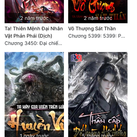
Đẹp
2 năm trước
2 năm trước
Đẹp Hiệp
Ta! Thiên Mệnh Đại Nhân
Vô Thượng Sát Thần
Vật Phản Phái (Dịch)
Chương 5399: 5399: Phá giải
Tính Cách Nhân Vật :
Chương 3450: Đại chiến căng thẳng
Cơ Trí
Sát Phạt Quyết Đoán
Vô Sỉ
Điềm Đạm
1 ngày trước
5 tháng trước