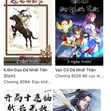
Quân Sự
Sảng Văn
Sắc
Sủng
Thanh Xuân
Tiên Hiệp
2 năm trước
3 ngày trước
Tiểu Thuyết
Kiếm Đạo Đệ Nhất Tiên
Vạn Cổ Đệ Nhất Thần
(Dịch)
Chương 8026 Bố cục mới
Trinh Thám
Chương 8084: Đạo không bờ bến (Đại kết cục) (10)
Triều Đấu
Trùng Sinh
Trọng Sinh