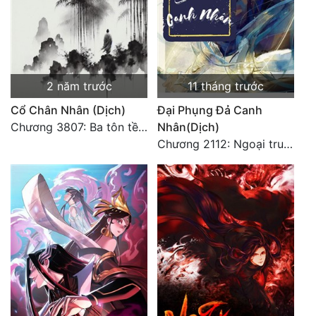
Đô Thị
Đông Phương
Đông Phương Huyền Huyễn
2 năm trước
11 tháng trước
Đồng Nhân
Cổ Chân Nhân (Dịch)
Đại Phụng Đả Canh
Chương 3807: Ba tôn tề công Thiên Đình (2)
Nhân(Dịch)
Chương 2112: Ngoại truyện 3 - Tiệc mừng công
Cẩu Đạo Trường Sinh
Ngự Thú
Truyện Nam
Truyện Nữ
Vô Địch Lưu
Xây Dựng Thế Lực
Đam Mỹ