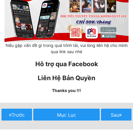
Hài Hước
Hệ Thống
Học Đường
Khoa Huyễn
Nếu gặp vấn đề gì trong quá trình tải, vui lòng liên hệ cho mình
Khoa Huyễn Không Gian
qua link sau nhé
Kinh Dị
Hỗ trợ qua Facebook
Kiếm Hiệp
Liên Hệ Bản Quyền
Kỳ Huyễn
Thanks you !!!
Kỳ Ảo
Linh Dị
Trước
Mục Lục
Sau
Làm Giàu
Lịch Sử