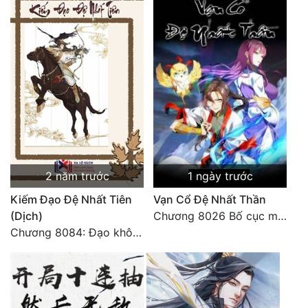
Quân Sự
Sảng Văn
Sắc
Sủng
Thanh Xuân
Tiên Hiệp
2 năm trước
1 ngày trước
Tiểu Thuyết
Kiếm Đạo Đệ Nhất Tiên
Vạn Cổ Đệ Nhất Thần
Trinh Thám
(Dịch)
Chương 8026 Bố cục mới
Chương 8084: Đạo không bờ bến (Đại kết cục) (10)
Triều Đấu
Trùng Sinh
Trọng Sinh