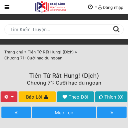
Đăng nhập
Trang
Chủ
Mới
Cập
Nhật
Trang chủ
»
Tiên Tử Rất Hung! (Dịch)
»
(current)
Chương 71: Cưỡi hạc du ngoạn
BXH
Thể Loại
Tiên Tử Rất Hung! (Dịch)
Chương 71: Cưỡi hạc du ngoạn
Tất Cả
Báo Lỗi
Theo Dõi
Thích (
0
)
Truyện Mới Ra
Mục Lục
Hoàn Thành