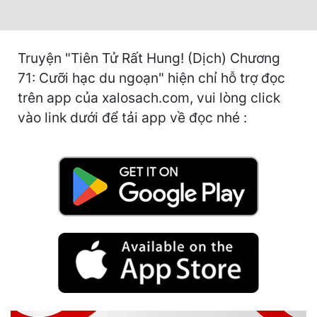
Cổ Đại
Du Hí
Truyện "Tiên Tử Rất Hung! (Dịch) Chương
Dã Sử
71: Cưỡi hạc du ngoạn" hiện chỉ hỗ trợ đọc
Dị Giới
trên app của xalosach.com, vui lòng click
vào link dưới để tải app về đọc nhé :
Dị Năng
Gia Đấu
Góc Nhìn Nam
Góc Nhìn Nữ
Huyền Huyễn
Huyền Nghi
Huyền Ảo