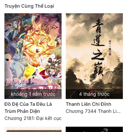
Truyện Cùng Thể Loại
Mưu Mô
Mạt Thế
Mỹ Thực
Ngôn Tình
Ngược
Nữ Cường
Nữ Phụ
khoảng 1 năm trước
4 tháng trước
Phong Thủy - Tâm Linh
Đồ Đệ Của Ta Đều Là
Thanh Liên Chi Đỉnh
Phương Tây
Trùm Phản Diện
Chương 7344 Thanh Liên đỉnh (Đại kết cục) (2) HẾT.
Phản Phái
Chương 2181: Đại kết cục
Quan Trường