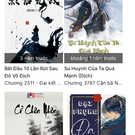
Tu Chân
Tu Tiên
Tội Phạm
Vô Địch
Võ Hiệp
3 năm trước
khoảng 1 năm trước
Võng Du
Bắt Đầu 10 Lần Rút Sau
Sư Huynh Của Ta Quá
Đó Vô Địch
Mạnh (Dịch)
Xuyên Không
Chương 2511 - Đại kết cục, Phiên ngoại thiên: Chư thiên quy nhất giới, vĩnh hằng thế giới. Hết!
Chương 3787 Cặn bã Nam Thiên Đạo
Xuyên Nhanh
Xuyên Sách
Xuyên Thư
Điền Văn