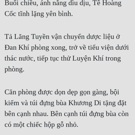
Buổi chiều, ánh nắng dìu dịu, Tê Hoàng
Free
Cốc tĩnh lặng yên bình.
Hậu Cung
Truyện Convert
Tả Lăng Tuyền vận chuyển dược liệu ở
Truyện Dịch
Đan Khí phòng xong, trở về tiểu viện dưới
thác nước, tiếp tục thử Luyện Khí trong
Truyện Nhập Môn
phòng.
Truyện ngắn
Xa Lộ Dịch
Căn phòng được dọn dẹp gọn gàng, bội
kiếm và túi đựng bùa Khương Di tặng đặt
Cung Đấu
bên cạnh nhau. Bên cạnh túi đựng bùa còn
Cạnh Kỹ
có một chiếc hộp gỗ nhỏ.
Cổ Tiên Hiệp