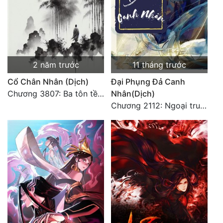
Đô Thị
Đông Phương
Đông Phương Huyền Huyễn
2 năm trước
11 tháng trước
Đồng Nhân
Cổ Chân Nhân (Dịch)
Đại Phụng Đả Canh
Chương 3807: Ba tôn tề công Thiên Đình (2)
Nhân(Dịch)
Cẩu Đạo Trường Sinh
Chương 2112: Ngoại truyện 3 - Tiệc mừng công
Ngự Thú
Truyện Nam
Truyện Nữ
Vô Địch Lưu
Xây Dựng Thế Lực
Đam Mỹ