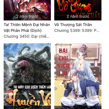
Đẹp
2 năm trước
2 năm trước
Đẹp Hiệp
Ta! Thiên Mệnh Đại Nhân
Vô Thượng Sát Thần
Vật Phản Phái (Dịch)
Chương 5399: 5399: Phá giải
Tính Cách Nhân Vật :
Chương 3450: Đại chiến căng thẳng
Cơ Trí
Sát Phạt Quyết Đoán
Vô Sỉ
Điềm Đạm