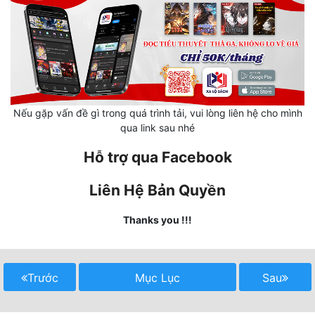
Hài Hước
Hệ Thống
Học Đường
Khoa Huyễn
Nếu gặp vấn đề gì trong quá trình tải, vui lòng liên hệ cho mình
Khoa Huyễn Không Gian
qua link sau nhé
Kinh Dị
Hỗ trợ qua Facebook
Kiếm Hiệp
Liên Hệ Bản Quyền
Kỳ Huyễn
Thanks you !!!
Kỳ Ảo
Linh Dị
Trước
Mục Lục
Sau
Làm Giàu
Lịch Sử