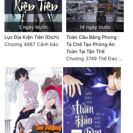
Tu Chân
Tu Tiên
5 ngày trước
14 ngày trước
Tội Phạm
Lục Địa Kiện Tiên (Dịch)
Toàn Cầu Băng Phong :
Vô Địch
Chương 4987 Cảnh báo
Ta Chế Tạo Phòng An
Toàn Tại Tận Thế
Võ Hiệp
Chương 3749 Thế Đao xuất kích
Võng Du
Xuyên Không
Xuyên Nhanh
Xuyên Sách
Xuyên Thư
Điền Văn