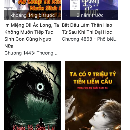
Đô Thị
khoảng 14 giờ trước
2 năm trước
Đông Phương
Im Miệng Đi! Ác Long, Ta
Bắt Đầu Làm Thần Hào
Đông Phương Huyền Huyễn
Không Muốn Tiếp Tục
Từ Sau Khi Thi Đại Học
Sinh Con Cùng Ngươi
Chương 4868 - Phổ biến Hạ Quốc tệ!
Đồng Nhân
Nữa
Chương 1443: Thương Hoành Vạn Vật (Cuối cùng)
Cẩu Đạo Trường Sinh
Ngự Thú
Truyện Nam
Truyện Nữ
Vô Địch Lưu
Xây Dựng Thế Lực
Đam Mỹ