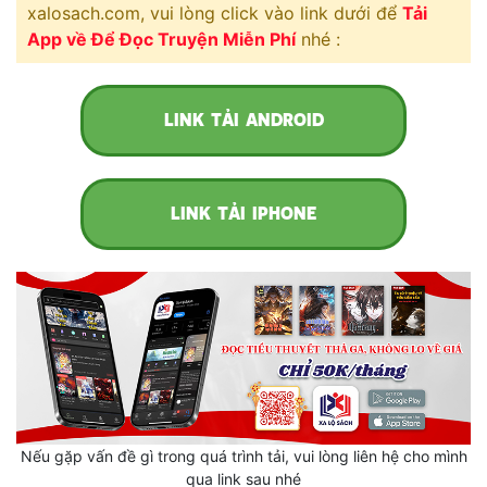
Hài Hước
xalosach.com, vui lòng click vào link dưới để
Tải
App về Để Đọc Truyện Miễn Phí
nhé :
Hệ Thống
Học Đường
LINK TẢI ANDROID
Khoa Huyễn
Khoa Huyễn Không Gian
LINK TẢI IPHONE
Kinh Dị
Kiếm Hiệp
Kỳ Huyễn
Kỳ Ảo
Linh Dị
Làm Giàu
Nếu gặp vấn đề gì trong quá trình tải, vui lòng liên hệ cho mình
qua link sau nhé
Lịch Sử