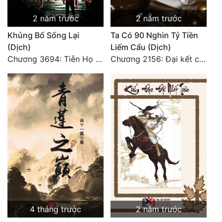
2 năm trước
2 năm trước
Đẹp
Khủng Bố Sống Lại
Ta Có 90 Nghìn Tỷ Tiền
Đẹp Hiệp
(Dịch)
Liếm Cẩu (Dịch)
Chương 3694: Tiễn Họ Đoạn Đường Cuối - Hoàn
Chương 2156: Đại kết cục!!!
Tính Cách Nhân Vật :
Cơ Trí
Sát Phạt Quyết Đoán
Vô Sỉ
Điềm Đạm
4 tháng trước
2 năm trước