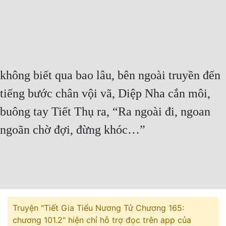
Cổ Đại
Du Hí
Dã Sử
Dị Giới
không biết qua bao lâu, bên ngoài truyền đến
Dị Năng
tiếng bước chân vội vã, Diệp Nha cắn môi,
Gia Đấu
buông tay Tiết Thụ ra, “Ra ngoài đi, ngoan
ngoãn chờ đợi, đừng khóc…”
Góc Nhìn Nam
Góc Nhìn Nữ
Huyền Huyễn
Huyền Nghi
Truyện "Tiết Gia Tiểu Nương Tử Chương 165:
Huyền Ảo
chương 101.2" hiện chỉ hỗ trợ đọc trên app của