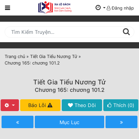
Đăng nhập
Trang
Chủ
Mới
Cập
Nhật
Trang chủ
»
Tiết Gia Tiểu Nương Tử
»
(current)
Chương 165: chương 101.2
BXH
Thể Loại
Tiết Gia Tiểu Nương Tử
Chương 165: chương 101.2
Tất Cả
Báo Lỗi
Theo Dõi
Thích (
0
)
Truyện Mới Ra
Mục Lục
Hoàn Thành