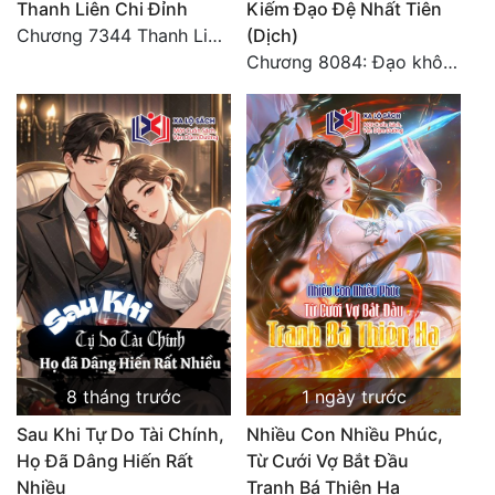
Thanh Liên Chi Đỉnh
Kiếm Đạo Đệ Nhất Tiên
Chương 7344 Thanh Liên đỉnh (Đại kết cục) (2) HẾT.
(Dịch)
Chương 8084: Đạo không bờ bến (Đại kết cục) (10)
8 tháng trước
1 ngày trước
Sau Khi Tự Do Tài Chính,
Nhiều Con Nhiều Phúc,
Họ Đã Dâng Hiến Rất
Từ Cưới Vợ Bắt Đầu
Nhiều
Tranh Bá Thiên Hạ