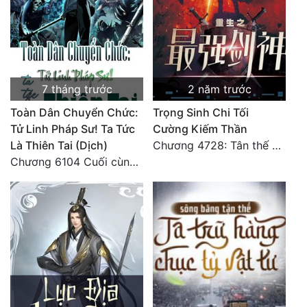
Quân Sự
Sảng Văn
Sắc
7 tháng trước
2 năm trước
Sủng
Toàn Dân Chuyển Chức:
Trọng Sinh Chi Tối
Tử Linh Pháp Sư! Ta Tức
Cường Kiếm Thần
Thanh Xuân
Là Thiên Tai (Dịch)
Chương 4728: Tân thế giới (đại kết cục) (10)
Tiên Hiệp
Chương 6104 Cuối cùng (HẾT)
Tiểu Thuyết
Trinh Thám
Triều Đấu
Trùng Sinh
Trọng Sinh