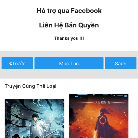
Hỗ trợ qua Facebook
Mưu Mô
Liên Hệ Bản Quyền
Mạt Thế
Mỹ Thực
Thanks you !!!
Ngôn Tình
Ngược
Trước
Mục Lục
Sau
Nữ Cường
Truyện Cùng Thể Loại
Nữ Phụ
Phong Thủy - Tâm Linh
Phương Tây
Phản Phái
Quan Trường