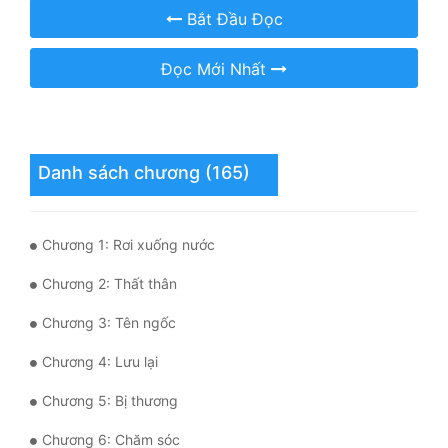
Hài Hước
Bắt Đầu Đọc
Hệ Thống
Đọc Mới Nhất
Học Đường
Khoa Huyễn
Khoa Huyễn Không Gian
Danh sách chương (165)
Kinh Dị
Chương 1: Rơi xuống nước
Kiếm Hiệp
Chương 2: Thất thân
Kỳ Huyễn
Chương 3: Tên ngốc
Kỳ Ảo
Chương 4: Lưu lại
Linh Dị
Chương 5: Bị thương
Làm Giàu
Chương 6: Chăm sóc
Lịch Sử