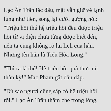
Đô Thị
Lạc Ấn Trần lắc đầu, mặt vẫn giữ vẻ lạnh 
Đông Phương
lùng như tiền, song lại cười gượng nói: 
Đông Phương Huyền Huyễn
"Triệu hồi thú hệ triệu hồi đều được triệu 
Đồng Nhân
hồi từ vị diện chưa từng được biết đến, 
nên ta cũng không rõ lai lịch của hắn. 
Cẩu Đạo Trường Sinh
Ngự Thú
"Thì ra là thế! Hệ triệu hồi quả thực rất 
Truyện Nam
Truyện Nữ
"Dù sao ngươi cũng sắp có hệ triệu hồi 
Vô Địch Lưu
Xây Dựng Thế Lực
Đam Mỹ