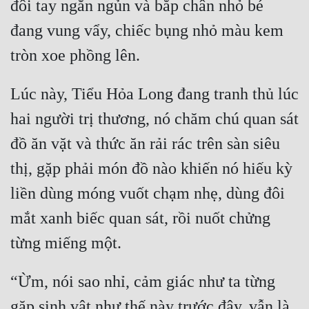
đôi tay ngắn ngủn và bắp chân nhỏ bé 
Quân Sự
đang vung vẩy, chiếc bụng nhỏ màu kem 
Sảng Văn
Sắc
Lúc này, Tiểu Hỏa Long đang tranh thủ lúc 
Sủng
hai người trị thương, nó chăm chú quan sát 
Thanh Xuân
đồ ăn vặt và thức ăn rải rác trên sàn siêu 
Tiên Hiệp
thị, gặp phải món đồ nào khiến nó hiếu kỳ 
Tiểu Thuyết
liền dùng móng vuốt chạm nhẹ, dùng đôi 
Trinh Thám
mắt xanh biếc quan sát, rồi nuốt chửng 
Triều Đấu
Trùng Sinh
“Ừm, nói sao nhỉ, cảm giác như ta từng 
Trọng Sinh
gặp sinh vật như thế này trước đây, vẫn là 