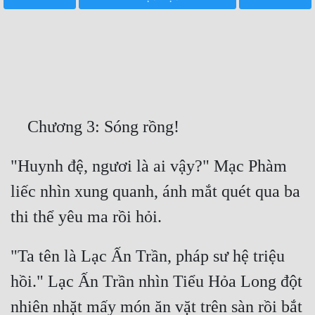
Free
Hậu Cung
Truyện Convert
Truyện Dịch
Truyện Nhập Môn
Truyện ngắn
"Huynh đệ, ngươi là ai vậy?" Mạc Phàm 
liếc nhìn xung quanh, ánh mắt quét qua ba 
Xa Lộ Dịch
Cung Đấu
"Ta tên là Lạc Ấn Trần, pháp sư hệ triệu 
Cạnh Kỹ
hồi." Lạc Ấn Trần nhìn Tiểu Hỏa Long đột 
Cổ Tiên Hiệp
nhiên nhặt mấy món ăn vặt trên sàn rồi bắt 