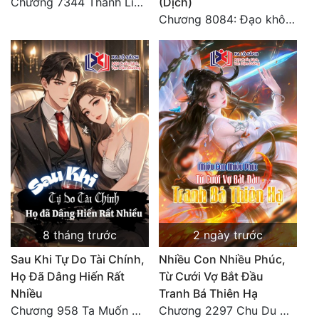
Chương 7344 Thanh Liên đỉnh (Đại kết cục) (2) HẾT.
(Dịch)
Chương 8084: Đạo không bờ bến (Đại kết cục) (10)
8 tháng trước
2 ngày trước
Sau Khi Tự Do Tài Chính,
Nhiều Con Nhiều Phúc,
Họ Đã Dâng Hiến Rất
Từ Cưới Vợ Bắt Đầu
Nhiều
Tranh Bá Thiên Hạ
Chương 958 Ta Muốn Cùng Các Cô Vĩnh Viễn Ở Bên Nhau (2) Hết
Chương 2297 Chu Du Du mang thai