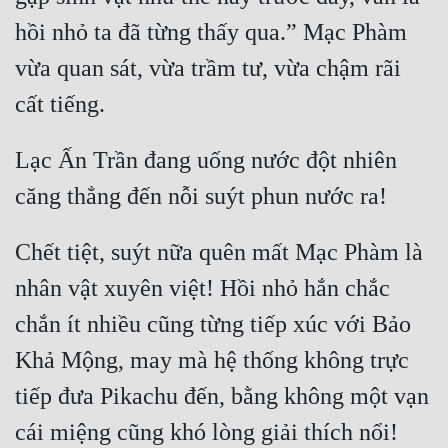
Tu Chân
hồi nhỏ ta đã từng thấy qua.” Mạc Phàm 
Tu Tiên
vừa quan sát, vừa trầm tư, vừa chậm rãi 
Tội Phạm
Vô Địch
Lạc Ấn Trần đang uống nước đột nhiên 
Võ Hiệp
Võng Du
Chết tiệt, suýt nữa quên mất Mạc Phàm là 
Xuyên Không
nhân vật xuyên việt! Hồi nhỏ hắn chắc 
Xuyên Nhanh
chắn ít nhiều cũng từng tiếp xúc với Bảo 
Xuyên Sách
Khả Mộng, may mà hệ thống không trực 
Xuyên Thư
tiếp đưa Pikachu đến, bằng không một vạn 
Điền Văn