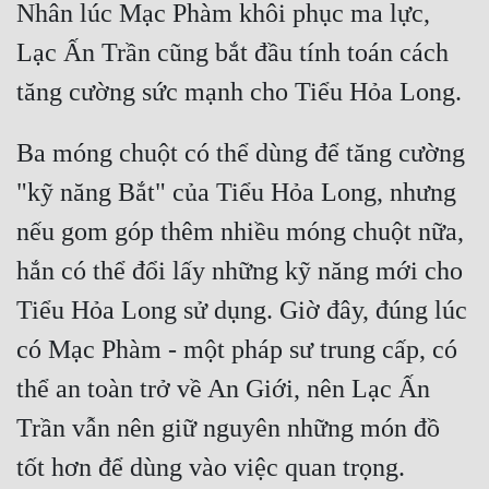
Nhân lúc Mạc Phàm khôi phục ma lực, 
Đẹp
Lạc Ấn Trần cũng bắt đầu tính toán cách 
Đẹp Hiệp
Tính Cách Nhân Vật :
Ba móng chuột có thể dùng để tăng cường 
"kỹ năng Bắt" của Tiểu Hỏa Long, nhưng 
Cơ Trí
nếu gom góp thêm nhiều móng chuột nữa, 
Sát Phạt Quyết Đoán
hắn có thể đổi lấy những kỹ năng mới cho 
Vô Sỉ
Tiểu Hỏa Long sử dụng. Giờ đây, đúng lúc 
Điềm Đạm
có Mạc Phàm - một pháp sư trung cấp, có 
thể an toàn trở về An Giới, nên Lạc Ấn 
Trần vẫn nên giữ nguyên những món đồ 