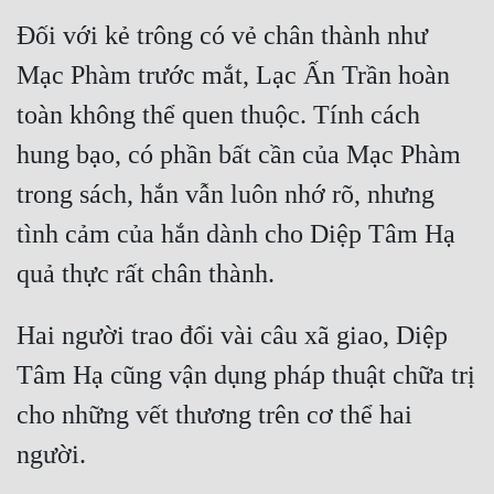
Hài Hước
Đối với kẻ trông có vẻ chân thành như 
Hệ Thống
Mạc Phàm trước mắt, Lạc Ấn Trần hoàn 
Học Đường
toàn không thể quen thuộc. Tính cách 
Khoa Huyễn
hung bạo, có phần bất cần của Mạc Phàm 
Khoa Huyễn Không Gian
trong sách, hắn vẫn luôn nhớ rõ, nhưng 
Kinh Dị
tình cảm của hắn dành cho Diệp Tâm Hạ 
Kiếm Hiệp
Kỳ Huyễn
Hai người trao đổi vài câu xã giao, Diệp 
Kỳ Ảo
Tâm Hạ cũng vận dụng pháp thuật chữa trị 
Linh Dị
cho những vết thương trên cơ thể hai 
Làm Giàu
Lịch Sử