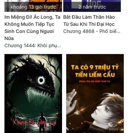
khoảng 13 giờ trước
2 năm trước
Im Miệng Đi! Ác Long, Ta
Bắt Đầu Làm Thần Hào
Không Muốn Tiếp Tục
Từ Sau Khi Thi Đại Học
Sinh Con Cùng Ngươi
Chương 4868 - Phổ biến Hạ Quốc tệ!
Nữa
Chương 1444: Khôi phục quỹ đạo