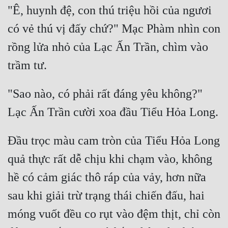
"Ê, huynh đệ, con thú triệu hồi của ngươi 
Mưu Mô
có vẻ thú vị đấy chứ?" Mạc Phàm nhìn con 
Mạt Thế
rồng lửa nhỏ của Lạc Ấn Trần, chìm vào 
Mỹ Thực
Ngôn Tình
"Sao nào, có phải rất đáng yêu không?" 
Ngược
Nữ Cường
Đầu trọc màu cam tròn của Tiểu Hỏa Long 
Nữ Phụ
quả thực rất dễ chịu khi chạm vào, không 
Phong Thủy - Tâm Linh
hề có cảm giác thô ráp của vảy, hơn nữa 
Phương Tây
sau khi giải trừ trạng thái chiến đấu, hai 
Phản Phái
móng vuốt đều co rụt vào đệm thịt, chỉ còn 
Quan Trường