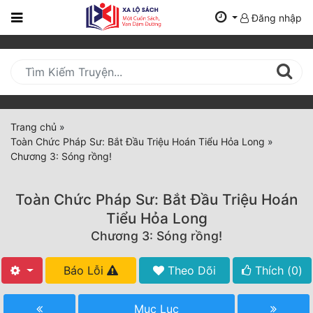
Đăng nhập
Trang
Chủ
Mới
Cập
Nhật
Trang chủ
»
(current)
Toàn Chức Pháp Sư: Bắt Đầu Triệu Hoán Tiểu Hỏa Long
»
BXH
Chương 3: Sóng rồng!
Thể Loại
Toàn Chức Pháp Sư: Bắt Đầu Triệu Hoán
Tiểu Hỏa Long
Tất Cả
Chương 3: Sóng rồng!
Truyện Mới Ra
Báo Lỗi
Theo Dõi
Thích (
0
)
Hoàn Thành
Mục Lục