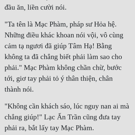
Cổ Đại
Du Hí
"Ta tên là Mạc Phàm, pháp sư Hỏa hệ. 
Dã Sử
Những điều khác khoan nói vội, vô cùng 
Dị Giới
cảm tạ ngươi đã giúp Tâm Hạ! Bằng 
Dị Năng
không ta đã chẳng biết phải làm sao cho 
Gia Đấu
phải." Mạc Phàm không chần chừ, bước 
Góc Nhìn Nam
tới, giơ tay phải tỏ ý thân thiện, chân 
Góc Nhìn Nữ
Huyền Huyễn
"Không cần khách sáo, lúc nguy nan ai mà 
Huyền Nghi
chẳng giúp!" Lạc Ấn Trần cũng đưa tay 
Huyền Ảo