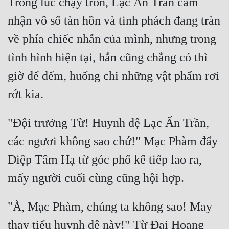
Trong lúc chạy trốn, Lạc Ấn Trần cảm 
nhận vô số tàn hồn và tinh phách đang tràn 
về phía chiếc nhẫn của mình, nhưng trong 
tình hình hiện tại, hắn cũng chẳng có thì 
giờ để đếm, huống chi những vật phẩm rơi 
"Đội trưởng Từ! Huynh đệ Lạc Ấn Trần, 
các ngươi không sao chứ!" Mạc Phàm đẩy 
Diệp Tâm Hạ từ góc phố kế tiếp lao ra, 
"À, Mạc Phàm, chúng ta không sao! May 
thay tiểu huynh đệ này!" Từ Đại Hoang 