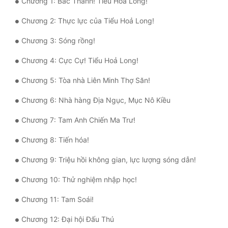
Chương 1: Bác Thành! Tiểu Hỏa Long!
Quân Sự
Chương 2: Thực lực của Tiểu Hoả Long!
Sảng Văn
Chương 3: Sóng rồng!
Sắc
Chương 4: Cực Cự! Tiểu Hoả Long!
Sủng
Chương 5: Tòa nhà Liên Minh Thợ Săn!
Thanh Xuân
Chương 6: Nhà hàng Địa Ngục, Mục Nô Kiều
Tiên Hiệp
Chương 7: Tam Anh Chiến Ma Trư!
Tiểu Thuyết
Chương 8: Tiến hóa!
Trinh Thám
Chương 9: Triệu hồi không gian, lực lượng sóng dẫn!
Triều Đấu
Chương 10: Thử nghiệm nhập học!
Trùng Sinh
Chương 11: Tam Soái!
Trọng Sinh
Chương 12: Đại hội Đấu Thú