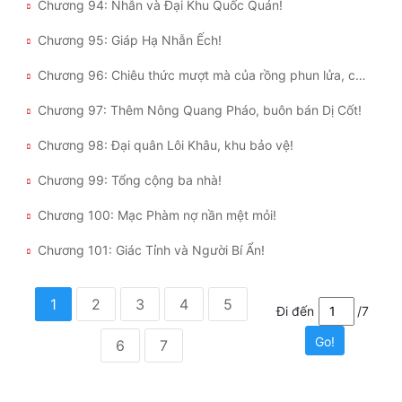
Chương 94: Nhẫn và Đại Khu Quốc Quán!
Chương 95: Giáp Hạ Nhẫn Ếch!
Chương 96: Chiêu thức mượt mà của rồng phun lửa, chiến trường biển!
Chương 97: Thêm Nông Quang Pháo, buôn bán Dị Cốt!
Chương 98: Đại quân Lôi Khâu, khu bảo vệ!
Chương 99: Tổng cộng ba nhà!
Chương 100: Mạc Phàm nợ nần mệt mỏi!
Chương 101: Giác Tỉnh và Người Bí Ẩn!
1
2
3
4
5
Đi đến
/7
Go!
6
7