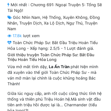
Cổ Đại
Mới nhất :
Chương 691: Ngoại Truyện 5: Tổng Sẽ
Tái Ngộ!
Du Hí
Góc Nhìn Nam
,
Hệ Thống
,
Xuyên Không
,
Đồng
Nhân
,
Truyện Dịch
,
Xa Lộ Dịch
,
Ngự Thú
,
Truyện
Dã Sử
Nam
Dị Giới
17.8k
lượt xem
Toàn Chức Pháp Sư: Bắt Đầu Triệu Hoán Tiểu
Dị Năng
Hỏa Long
-
Xếp hạng:
2.5
/
5
-
1
Lượt đánh giá.
Gia Đấu
Giới thiệu truyện Toàn Chức Pháp Sư: Bắt Đầu
Triệu Hoán Tiểu Hỏa Long
Góc Nhìn Nam
Vừa mở mắt tỉnh dậy,
La Ấn Trần
phát hiện mình
đã xuyên vào thế giới Toàn Chức Pháp Sư - mà
Góc Nhìn Nữ
ván mở màn lại chính là cuộc khủng hoảng Bác
Huyền Huyễn
Thành!
Huyền Nghi
Giữa lúc nguy cấp, anh rốt cuộc cũng thức tỉnh hệ
thống và thiên phú Triệu Hoán hệ.Mà sinh vật đầu
Huyền Ảo
tiên anh triệu hồi được lại là… Charmander (tiểu
hỏa long)?!