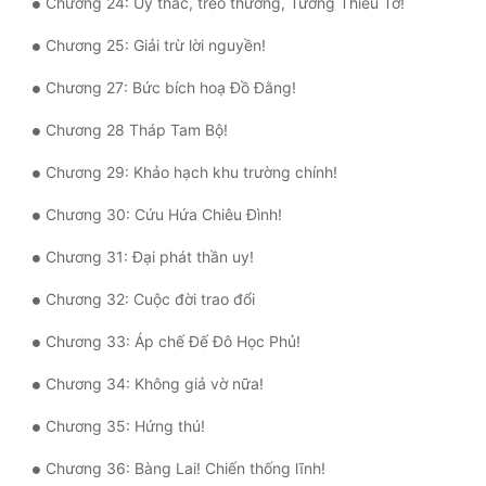
Chương 24: Ủy thác, treo thưởng, Tưởng Thiếu Tơ!
Đô Thị
Chương 25: Giải trừ lời nguyền!
Đông Phương
Chương 27: Bức bích hoạ Đồ Đằng!
Đông Phương Huyền Huyễn
Chương 28 Tháp Tam Bộ!
Đồng Nhân
Chương 29: Khảo hạch khu trường chính!
Chương 30: Cứu Hứa Chiêu Đình!
Cẩu Đạo Trường Sinh
Chương 31: Đại phát thần uy!
Ngự Thú
Chương 32: Cuộc đời trao đổi
Truyện Nam
Chương 33: Áp chế Đế Đô Học Phủ!
Truyện Nữ
Chương 34: Không giả vờ nữa!
Vô Địch Lưu
Chương 35: Hứng thú!
Xây Dựng Thế Lực
Chương 36: Bàng Lai! Chiến thống lĩnh!
Đam Mỹ