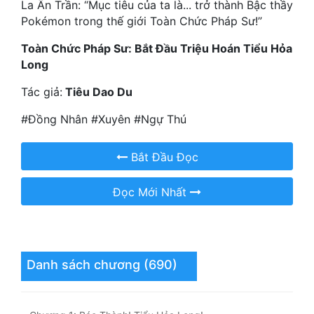
La Ấn Trần: “Mục tiêu của ta là... trở thành Bậc thầy
Pokémon trong thế giới Toàn Chức Pháp Sư!”
Mưu Mô
Toàn Chức Pháp Sư: Bắt Đầu Triệu Hoán Tiểu Hỏa
Mạt Thế
Long
Mỹ Thực
Tác giả:
Tiêu Dao Du
Ngôn Tình
#Đồng Nhân #Xuyên #Ngự Thú
Ngược
Bắt Đầu Đọc
Nữ Cường
Đọc Mới Nhất
Nữ Phụ
Phong Thủy - Tâm Linh
Phương Tây
Danh sách chương (690)
Phản Phái
Quan Trường