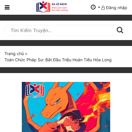
Đăng nhập
Trang
Chủ
Mới
Cập
Nhật
Trang chủ
»
(current)
Toàn Chức Pháp Sư: Bắt Đầu Triệu Hoán Tiểu Hỏa Long
BXH
Thể Loại
Tất Cả
Truyện Mới Ra
Hoàn Thành