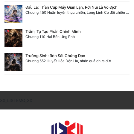
Đấu La: Thần Cấp Máy Gian Lận, Rời Núi Là Vô Địch
Chương 450 Huấn luyện thực chiến, Long Linh Cơ đối chiến bốn người Cổ Nguyệt và Vũ Lân!
Trẫm, Tự Tạo Phản Chính Mình
Chương 110 Hai Bên Ứng Phó
Trường Sinh: Rèn Sắt Chứng Đạo
Chương 552 Huyết Hỏa Độn Hư, nhân quả chưa dứt
XX_LISTEMO_XX