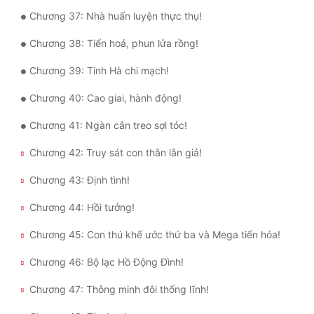
Chương 37: Nhà huấn luyện thực thụ!
Đẹp
Chương 38: Tiến hoá, phun lửa rồng!
Đẹp Hiệp
Chương 39: Tinh Hà chi mạch!
Tính Cách Nhân Vật :
Chương 40: Cao giai, hành động!
Cơ Trí
Chương 41: Ngàn cân treo sợi tóc!
Sát Phạt Quyết Đoán
Chương 42: Truy sát con thằn lằn giả!
Vô Sỉ
Chương 43: Định tình!
Điềm Đạm
Chương 44: Hồi tưởng!
Chương 45: Con thú khế ước thứ ba và Mega tiến hóa!
Chương 46: Bộ lạc Hồ Động Đình!
Chương 47: Thông minh đôi thống lĩnh!