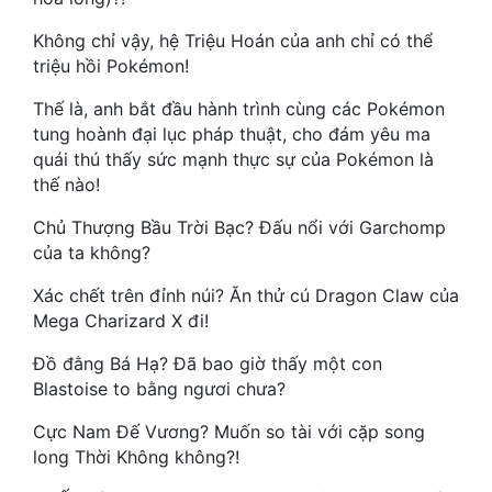
Hài Hước
Không chỉ vậy, hệ Triệu Hoán của anh chỉ có thể
Hệ Thống
triệu hồi Pokémon!
Học Đường
Thế là, anh bắt đầu hành trình cùng các Pokémon
tung hoành đại lục pháp thuật, cho đám yêu ma
Khoa Huyễn
quái thú thấy sức mạnh thực sự của Pokémon là
Khoa Huyễn Không Gian
thế nào!
Chủ Thượng Bầu Trời Bạc? Đấu nổi với Garchomp
Kinh Dị
của ta không?
Kiếm Hiệp
Xác chết trên đỉnh núi? Ăn thử cú Dragon Claw của
Kỳ Huyễn
Mega Charizard X đi!
Kỳ Ảo
Đồ đằng Bá Hạ? Đã bao giờ thấy một con
Blastoise to bằng ngươi chưa?
Linh Dị
Cực Nam Đế Vương? Muốn so tài với cặp song
Làm Giàu
long Thời Không không?!
Lịch Sử