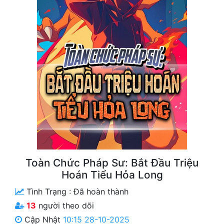
Free
Hậu Cung
Truyện Convert
Truyện Dịch
Truyện Nhập Môn
Truyện ngắn
Xa Lộ Dịch
Toàn Chức Pháp Sư: Bắt Đầu Triệu
Cung Đấu
Hoán Tiểu Hỏa Long
Tình Trạng :
Đã hoàn thành
Cạnh Kỹ
13
người theo dõi
Cổ Tiên Hiệp
Cập Nhật
10:15 28-10-2025