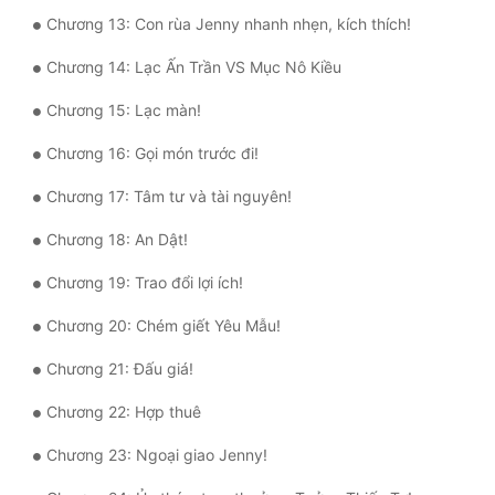
Chương 13: Con rùa Jenny nhanh nhẹn, kích thích!
Tu Chân
Chương 14: Lạc Ấn Trần VS Mục Nô Kiều
Tu Tiên
Chương 15: Lạc màn!
Tội Phạm
Chương 16: Gọi món trước đi!
Vô Địch
Chương 17: Tâm tư và tài nguyên!
Võ Hiệp
Chương 18: An Dật!
Võng Du
Chương 19: Trao đổi lợi ích!
Xuyên Không
Chương 20: Chém giết Yêu Mẫu!
Xuyên Nhanh
Chương 21: Đấu giá!
Xuyên Sách
Chương 22: Hợp thuê
Xuyên Thư
Chương 23: Ngoại giao Jenny!
Điền Văn