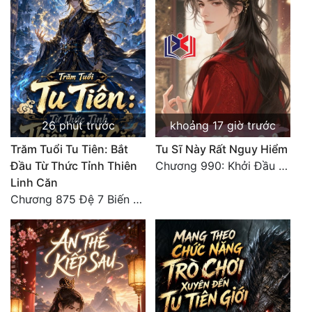
Tu Chân
Tu Tiên
Tội Phạm
Vô Địch
26 phút trước
khoảng 17 giờ trước
Võ Hiệp
Trăm Tuổi Tu Tiên: Bắt
Tu Sĩ Này Rất Nguy Hiểm
Võng Du
Đầu Từ Thức Tỉnh Thiên
Chương 990: Khởi Đầu Bất Thuận
Linh Căn
Xuyên Không
Chương 875 Đệ 7 Biến Thánh Long Biến!
Xuyên Nhanh
Xuyên Sách
Xuyên Thư
Điền Văn