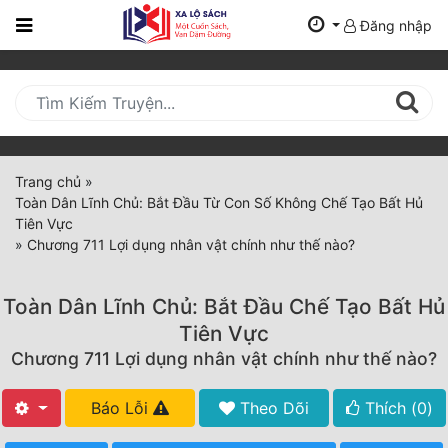
Đăng nhập
Trang
Chủ
Mới
Cập
Nhật
Trang chủ
»
(current)
Toàn Dân Lĩnh Chủ: Bắt Đầu Từ Con Số Không Chế Tạo Bất Hủ
BXH
Tiên Vực
»
Chương 711 Lợi dụng nhân vật chính như thế nào?
Thể Loại
Toàn Dân Lĩnh Chủ: Bắt Đầu Chế Tạo Bất Hủ
Tất Cả
Tiên Vực
Chương 711 Lợi dụng nhân vật chính như thế nào?
Truyện Mới Ra
Hoàn Thành
Báo Lỗi
Theo Dõi
Thích (
0
)