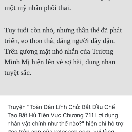
Hài Hước
một mỹ nhân phôi thai.
Hệ Thống
Học Đường
Tuy tuổi còn nhỏ, nhưng thân thể đã phát
Khoa Huyễn
triển, eo thon thả, dáng người đầy đặn.
Khoa Huyễn Không Gian
Trên gương mặt nhỏ nhắn của Trương
Minh Mị hiện lên vẻ sợ hãi, dung nhan
Kinh Dị
tuyệt sắc.
Kiếm Hiệp
Kỳ Huyễn
Kỳ Ảo
Truyện "Toàn Dân Lĩnh Chủ: Bắt Đầu Chế
Linh Dị
Tạo Bất Hủ Tiên Vực Chương 711 Lợi dụng
Làm Giàu
nhân vật chính như thế nào?" hiện chỉ hỗ trợ
đọc trên app của xalosach.com, vui lòng
Lịch Sử