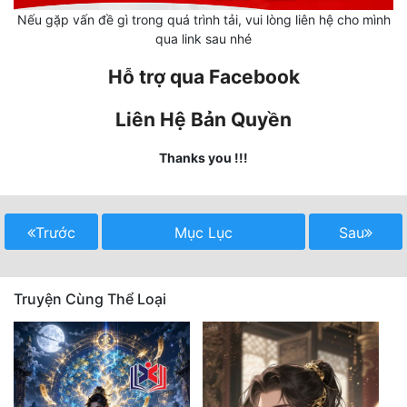
Nếu gặp vấn đề gì trong quá trình tải, vui lòng liên hệ cho mình
Quân Sự
qua link sau nhé
Sảng Văn
Hỗ trợ qua Facebook
Sắc
Liên Hệ Bản Quyền
Sủng
Thanks you !!!
Thanh Xuân
Tiên Hiệp
Trước
Mục Lục
Sau
Tiểu Thuyết
Trinh Thám
Truyện Cùng Thể Loại
Triều Đấu
Trùng Sinh
Trọng Sinh