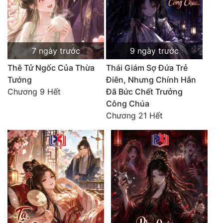
Đẹp
Đẹp Hiệp
7 ngày trước
9 ngày trước
Tính Cách Nhân Vật :
Thê Tử Ngốc Của Thừa
Thái Giám Sợ Đứa Trẻ
Tướng
Điên, Nhưng Chính Hắn
Cơ Trí
Chương 9 Hết
Đã Bức Chết Trưởng
Công Chúa
Sát Phạt Quyết Đoán
Chương 21 Hết
Vô Sỉ
Điềm Đạm