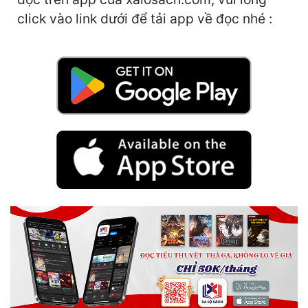
click vào link dưới để tải app về đọc nhé :
Mưu Mô
Mạt Thế
Mỹ Thực
Ngôn Tình
Ngược
Nữ Cường
Nữ Phụ
Phong Thủy - Tâm Linh
Phương Tây
Phản Phái
Quan Trường