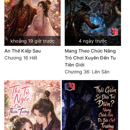
Đô Thị
Đông Phương
Đông Phương Huyền Huyễn
Đồng Nhân
khoảng 19 giờ trước
4 ngày trước
An Thế Kiếp Sau
Mang Theo Chức Năng
Chương 16 Hết
Trò Chơi Xuyên Đến Tu
Cẩu Đạo Trường Sinh
Tiên Giới
Chương 36: Lên Sân
Ngự Thú
Truyện Nam
Truyện Nữ
Vô Địch Lưu
Xây Dựng Thế Lực
Đam Mỹ