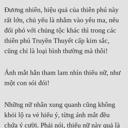
Cổ Đại
Đương nhiên, hiệu quả của thiên phú này
Du Hí
rất lớn, chủ yếu là nhắm vào yêu ma, nếu
Dã Sử
đối phó với chủng tộc khác thì trong các
Dị Giới
thiên phú Truyền Thuyết cấp kim sắc,
cũng chỉ là loại bình thường mà thôi!
Dị Năng
Gia Đấu
Ánh mắt hắn tham lam nhìn thiếu nữ, như
Góc Nhìn Nam
một con sói đói!
Góc Nhìn Nữ
Huyền Huyễn
Những nữ nhân xung quanh cũng không
Huyền Nghi
khỏi lộ ra vẻ hiểu ý, từng ánh mắt đều
Huyền Ảo
chứa ý cười. Phải nói, thiếu nữ này quả là