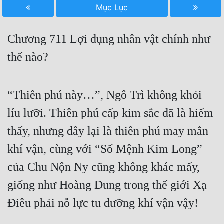
Mục Lục
Free
Hậu Cung
Chương 711 Lợi dụng nhân vật chính như
Truyện Convert
thế nào?
Truyện Dịch
“Thiên phú này…”, Ngô Trì không khỏi
Truyện Nhập Môn
líu lưỡi. Thiên phú cấp kim sắc đã là hiếm
Truyện ngắn
thấy, nhưng đây lại là thiên phú may mắn
Xa Lộ Dịch
khí vận, cùng với “Số Mệnh Kim Long”
của Chu Nộn Ny cũng không khác mấy,
Cung Đấu
giống như Hoàng Dung trong thế giới Xạ
Cạnh Kỹ
Điêu phải nỗ lực tu dưỡng khí vận vậy!
Cổ Tiên Hiệp