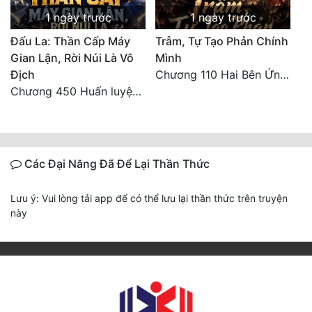
1 ngày trước
1 ngày trước
Đấu La: Thần Cấp Máy
Trẫm, Tự Tạo Phản Chính
Gian Lận, Rời Núi Là Vô
Mình
Địch
Chương 110 Hai Bên Ứng Phó
Chương 450 Huấn luyện thực chiến, Long Linh Cơ đối chiến bốn người Cổ Nguyệt và Vũ Lân!
Các Đại Năng Đã Để Lại Thần Thức
Lưu ý: Vui lòng tải app để có thể lưu lại thần thức trên truyện
này