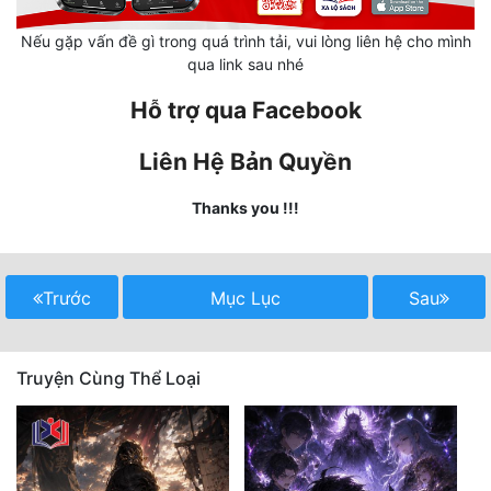
Nếu gặp vấn đề gì trong quá trình tải, vui lòng liên hệ cho mình
Mưu Mô
qua link sau nhé
Mạt Thế
Hỗ trợ qua Facebook
Mỹ Thực
Liên Hệ Bản Quyền
Ngôn Tình
Thanks you !!!
Ngược
Nữ Cường
Trước
Mục Lục
Sau
Nữ Phụ
Phong Thủy - Tâm Linh
Truyện Cùng Thể Loại
Phương Tây
Phản Phái
Quan Trường