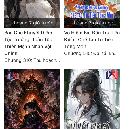
Đẹp
khoảng 7 giờ trước
khoảng 7 giờ trước
Đẹp Hiệp
Bao Che Khuyết Điểm
Võ Hiệp: Bắt Đầu Tru Tiên
Tính Cách Nhân Vật :
Tộc Trưởng, Toàn Tộc
Kiếm, Chế Tạo Tu Tiên
Thiên Mệnh Nhân Vật
Tông Môn
Cơ Trí
Chính
Chương 510: Đại tái khai màn, quyết đấu khốc liệt
Chương 310: Thu hoạch ngoài ý muốn, ưu thế tuyệt đối.
Sát Phạt Quyết Đoán
Vô Sỉ
Điềm Đạm