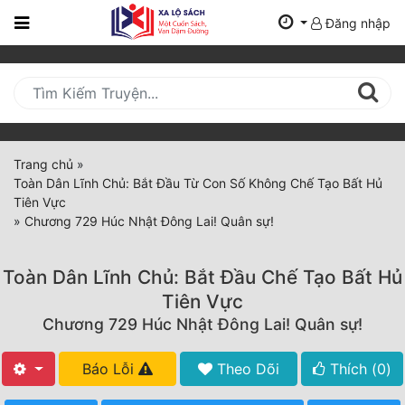
Đăng nhập
Trang
Chủ
Mới
Cập
Nhật
Trang chủ
»
(current)
Toàn Dân Lĩnh Chủ: Bắt Đầu Từ Con Số Không Chế Tạo Bất Hủ
BXH
Tiên Vực
»
Chương 729 Húc Nhật Đông Lai! Quân sự!
Thể Loại
Toàn Dân Lĩnh Chủ: Bắt Đầu Chế Tạo Bất Hủ
Tất Cả
Tiên Vực
Chương 729 Húc Nhật Đông Lai! Quân sự!
Truyện Mới Ra
Hoàn Thành
Báo Lỗi
Theo Dõi
Thích (
0
)