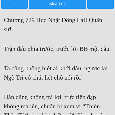
Mục Lục
Free
Hậu Cung
Chương 729 Húc Nhật Đông Lai! Quân
Truyện Convert
sự!
Truyện Dịch
Trận đấu phía trước, trước lời BB một câu,
Truyện Nhập Môn
Truyện ngắn
Ta cũng không biết ai khởi đầu, ngược lại
Xa Lộ Dịch
Ngô Trì có chút hết chỗ nói rồi!
Cung Đấu
Hắn cũng không trả lời, trực tiếp đạp
Cạnh Kỹ
không mà lên, chuẩn bị xem vị “Thiên
Cổ Tiên Hiệp