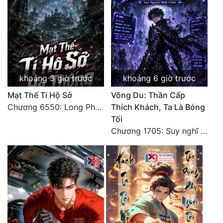
Tu Chân
Tu Tiên
Tội Phạm
Vô Địch
khoảng 3 giờ trước
khoảng 6 giờ trước
Võ Hiệp
Mạt Thế Ti Hộ Sở
Võng Du: Thần Cấp
Chương 6550: Long Phượng Thần Trận
Thích Khách, Ta Là Bóng
Võng Du
Tối
Chương 1705: Suy nghĩ sinh tồn của Vô Danh Tuyết!
Xuyên Không
Xuyên Nhanh
Xuyên Sách
Xuyên Thư
Điền Văn