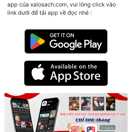
Hài Hước
app của xalosach.com, vui lòng click vào
link dưới để tải app về đọc nhé :
Hệ Thống
Học Đường
Khoa Huyễn
Khoa Huyễn Không Gian
Kinh Dị
Kiếm Hiệp
Kỳ Huyễn
Kỳ Ảo
Linh Dị
Làm Giàu
Lịch Sử