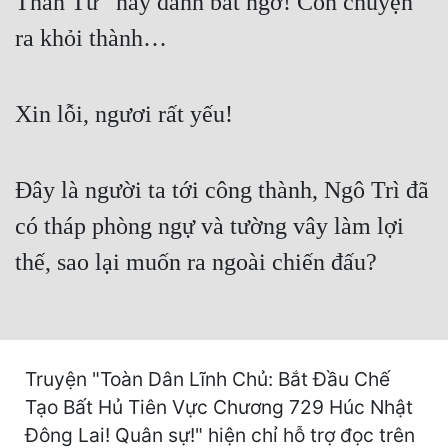
Thần Tử” này đánh bất ngờ! Còn chuyện
Cổ Đại
ra khỏi thành…
Du Hí
Dã Sử
Xin lỗi, ngươi rất yếu!
Dị Giới
Dị Năng
Đây là người ta tới công thành, Ngô Trì đã
Gia Đấu
có tháp phòng ngự và tường vây làm lợi
Góc Nhìn Nam
thế, sao lại muốn ra ngoài chiến đấu?
Góc Nhìn Nữ
Huyền Huyễn
Huyền Nghi
Truyện "Toàn Dân Lĩnh Chủ: Bắt Đầu Chế
Tạo Bất Hủ Tiên Vực Chương 729 Húc Nhật
Huyền Ảo
Đông Lai! Quân sự!" hiện chỉ hỗ trợ đọc trên