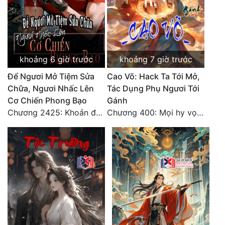
Đô Thị
Đông Phương
Đông Phương Huyền Huyễn
khoảng 6 giờ trước
khoảng 7 giờ trước
Đồng Nhân
Để Ngươi Mở Tiệm Sửa
Cao Võ: Hack Ta Tới Mở,
Chữa, Ngươi Nhấc Lên
Tác Dụng Phụ Ngươi Tới
Cơ Chiến Phong Bạo
Gánh
Cẩu Đạo Trường Sinh
Chương 2425: Khoản đầu tư của Tượng Chủ!! Nỗi nghi hoặc của Tô Bạch!
Chương 400: Mọi hy vọng đặt trên Tô Mặc!
Ngự Thú
Truyện Nam
Truyện Nữ
Vô Địch Lưu
Xây Dựng Thế Lực
Đam Mỹ