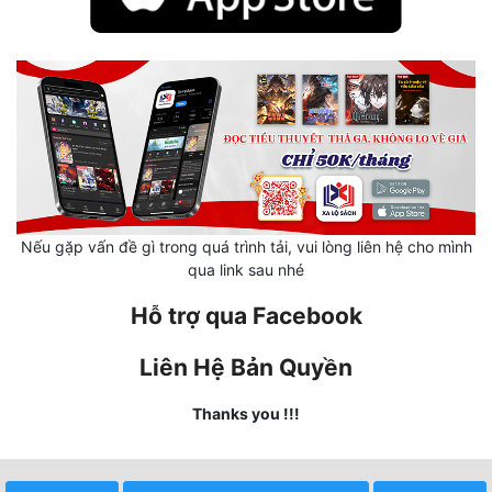
Mưu Mô
Mạt Thế
Mỹ Thực
Ngôn Tình
Ngược
Nếu gặp vấn đề gì trong quá trình tải, vui lòng liên hệ cho mình
Nữ Cường
qua link sau nhé
Nữ Phụ
Hỗ trợ qua Facebook
Phong Thủy - Tâm Linh
Liên Hệ Bản Quyền
Phương Tây
Thanks you !!!
Phản Phái
Quan Trường