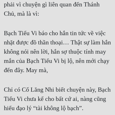
phải vì chuyện gì liên quan đến Thánh
Cổ Đại
Chủ, mà là vì:
Du Hí
Dã Sử
Bạch Tiểu Vi báo cho hắn tin tức về việc
Dị Giới
nhặt được đồ thần thoại… Thật sự làm hắn
Dị Năng
không nói nên lời, hắn sợ thuộc tính may
Gia Đấu
mắn của Bạch Tiểu Vi bị lộ, nên mới chạy
Góc Nhìn Nam
đến đây. May mà,
Góc Nhìn Nữ
Huyền Huyễn
Chỉ có Cố Lăng Nhi biết chuyện này, Bạch
Huyền Nghi
Tiểu Vi chưa kể cho bất cứ ai, nàng cũng
Huyền Ảo
hiểu đạo lý “tài không lộ bạch”.