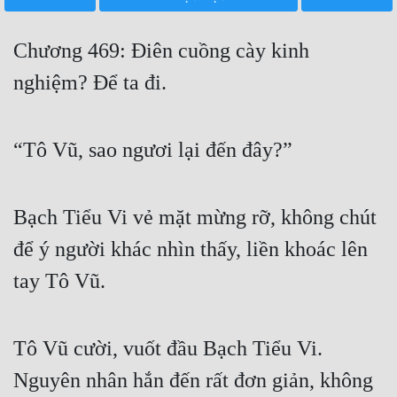
Free
Chương 469: Điên cuồng cày kinh
Hậu Cung
nghiệm? Để ta đi.
Truyện Convert
Truyện Dịch
“Tô Vũ, sao ngươi lại đến đây?”
Truyện Nhập Môn
Truyện ngắn
Bạch Tiểu Vi vẻ mặt mừng rỡ, không chút
Xa Lộ Dịch
để ý người khác nhìn thấy, liền khoác lên
tay Tô Vũ.
Cung Đấu
Cạnh Kỹ
Tô Vũ cười, vuốt đầu Bạch Tiểu Vi.
Cổ Tiên Hiệp
Nguyên nhân hắn đến rất đơn giản, không