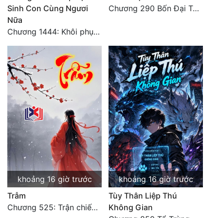
Sinh Con Cùng Ngươi
Chương 290 Bốn Đại Tông Môn Đơn Thuộc Tính Vô Cùng Thê Lương
Tu Chân
Nữa
Tu Tiên
Chương 1444: Khôi phục quỹ đạo
Tội Phạm
Vô Địch
Võ Hiệp
Võng Du
Xuyên Không
Xuyên Nhanh
Xuyên Sách
khoảng 16 giờ trước
khoảng 16 giờ trước
Xuyên Thư
Trẫm
Tùy Thân Liệp Thú
Điền Văn
Chương 525: Trận chiến tấn công phòng thủ Macao (2)
Không Gian