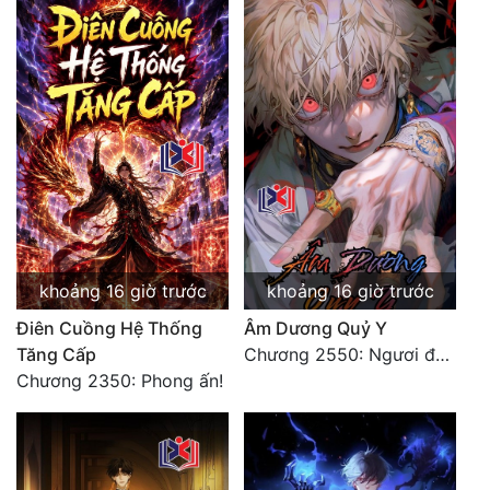
Đẹp
Đẹp Hiệp
Tính Cách Nhân Vật :
Cơ Trí
Sát Phạt Quyết Đoán
Vô Sỉ
khoảng 16 giờ trước
khoảng 16 giờ trước
Điềm Đạm
Điên Cuồng Hệ Thống
Âm Dương Quỷ Y
Tăng Cấp
Chương 2550: Ngươi đoán xem
Chương 2350: Phong ấn!