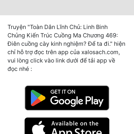
Hài Hước
Hệ Thống
Học Đường
Truyện "Toàn Dân Lĩnh Chủ: Linh Binh
Chủng Kiến Trúc Cuồng Ma Chương 469:
Khoa Huyễn
Điên cuồng cày kinh nghiệm? Để ta đi." hiện
Khoa Huyễn Không Gian
chỉ hỗ trợ đọc trên app của xalosach.com,
vui lòng click vào link dưới để tải app về
Kinh Dị
đọc nhé :
Kiếm Hiệp
Kỳ Huyễn
Kỳ Ảo
Linh Dị
Làm Giàu
Lịch Sử