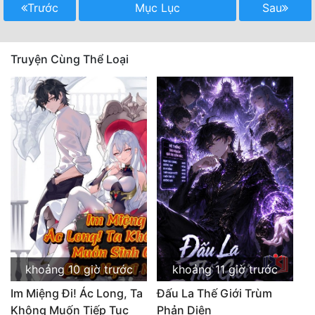
Trước
Mục Lục
Sau
Quân Sự
Sảng Văn
Truyện Cùng Thể Loại
Sắc
Sủng
Thanh Xuân
Tiên Hiệp
Tiểu Thuyết
Trinh Thám
Triều Đấu
khoảng 10 giờ trước
khoảng 11 giờ trước
Trùng Sinh
Im Miệng Đi! Ác Long, Ta
Đấu La Thế Giới Trùm
Trọng Sinh
Không Muốn Tiếp Tục
Phản Diện