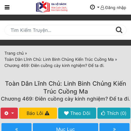
Đăng nhập
Trang
Chủ
Mới
Cập
Nhật
Trang chủ
»
(current)
Toàn Dân Lĩnh Chủ: Linh Binh Chủng Kiến Trúc Cuồng Ma
»
BXH
Chương 469: Điên cuồng cày kinh nghiệm? Để ta đi.
Thể Loại
Toàn Dân Lĩnh Chủ: Linh Binh Chủng Kiến
Trúc Cuồng Ma
Tất Cả
Chương 469: Điên cuồng cày kinh nghiệm? Để ta đi.
Truyện Mới Ra
Báo Lỗi
Theo Dõi
Thích (
0
)
Hoàn Thành
Mục Lục