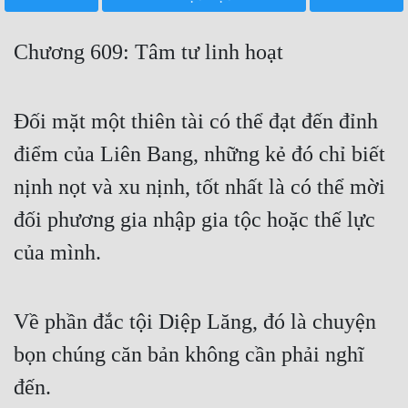
Free
Chương 609: Tâm tư linh hoạt
Hậu Cung
Truyện Convert
Đối mặt một thiên tài có thể đạt đến đỉnh
Truyện Dịch
điểm của Liên Bang, những kẻ đó chỉ biết
Truyện Nhập Môn
nịnh nọt và xu nịnh, tốt nhất là có thể mời
Truyện ngắn
đối phương gia nhập gia tộc hoặc thế lực
Xa Lộ Dịch
của mình.
Cung Đấu
Về phần đắc tội Diệp Lăng, đó là chuyện
Cạnh Kỹ
bọn chúng căn bản không cần phải nghĩ
đến.
Cổ Tiên Hiệp