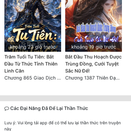
khoảng 23 giờ trước
khoảng 19 giờ trước
Trăm Tuổi Tu Tiên: Bắt
Bắt Đầu Thu Hoạch Được
Đầu Từ Thức Tỉnh Thiên
Trùng Đồng, Cưới Tuyệt
Linh Căn
Sắc Nữ Đế!
Chương 865 Giao Dịch Chí Cao Tiên Thuật!
Chương 1387 Thiên Đạo đắc ý
Các Đại Năng Đã Để Lại Thần Thức
Lưu ý: Vui lòng tải app để có thể lưu lại thần thức trên truyện
này