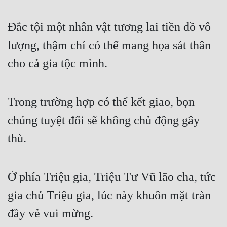
Cổ Đại
Đắc tội một nhân vật tương lai tiền đồ vô
Du Hí
lượng, thậm chí có thể mang họa sát thân
Dã Sử
cho cả gia tộc mình.
Dị Giới
Dị Năng
Trong trường hợp có thể kết giao, bọn
Gia Đấu
chúng tuyệt đối sẽ không chủ động gây
Góc Nhìn Nam
thù.
Góc Nhìn Nữ
Huyền Huyễn
Ở phía Triệu gia, Triệu Tư Vũ lão cha, tức
Huyền Nghi
gia chủ Triệu gia, lúc này khuôn mặt tràn
Huyền Ảo
đầy vẻ vui mừng.