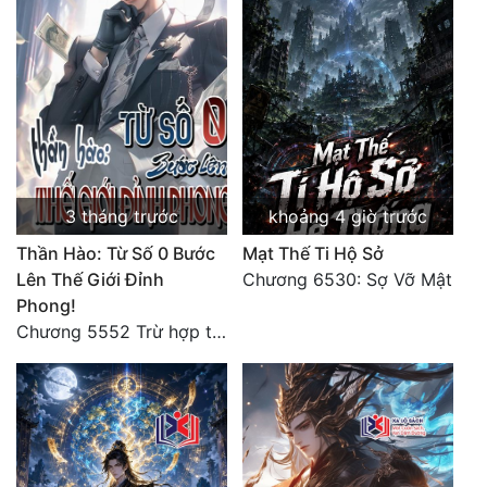
3 tháng trước
khoảng 4 giờ trước
Thần Hào: Từ Số 0 Bước
Mạt Thế Ti Hộ Sở
Lên Thế Giới Đỉnh
Chương 6530: Sợ Vỡ Mật
Phong!
Chương 5552 Trừ hợp tác, không còn cách nào khác!