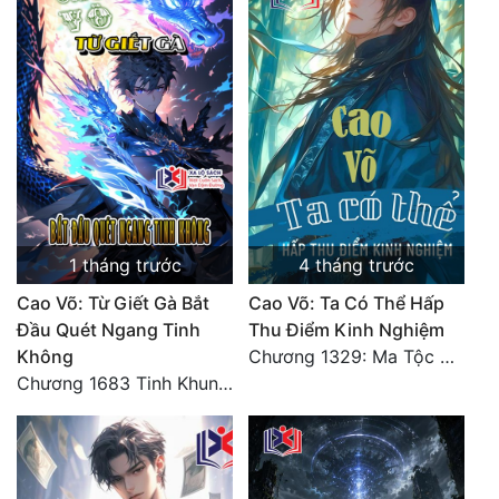
Đẹp
Đẹp Hiệp
Tính Cách Nhân Vật :
Cơ Trí
Sát Phạt Quyết Đoán
1 tháng trước
4 tháng trước
Vô Sỉ
Cao Võ: Từ Giết Gà Bắt
Cao Võ: Ta Có Thể Hấp
Điềm Đạm
Đầu Quét Ngang Tinh
Thu Điểm Kinh Nghiệm
Không
Chương 1329: Ma Tộc đại công chúa Thương Nguyệt
Chương 1683 Tinh Khung Võ Thánh (Hết)