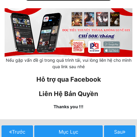
Mưu Mô
Mạt Thế
Mỹ Thực
Ngôn Tình
Nếu gặp vấn đề gì trong quá trình tải, vui lòng liên hệ cho mình
Ngược
qua link sau nhé
Nữ Cường
Hỗ trợ qua Facebook
Nữ Phụ
Liên Hệ Bản Quyền
Phong Thủy - Tâm Linh
Thanks you !!!
Phương Tây
Phản Phái
Trước
Mục Lục
Sau
Quan Trường