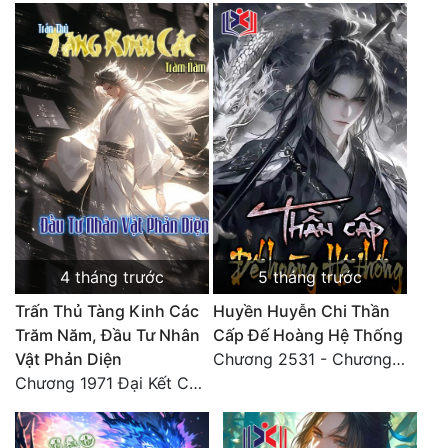
Đô Thị
Đông Phương
Đông Phương Huyền Huyễn
Đồng Nhân
Cẩu Đạo Trường Sinh
Ngự Thú
4 tháng trước
5 tháng trước
Truyện Nam
Trấn Thủ Tàng Kinh Các
Huyền Huyễn Chi Thần
Truyện Nữ
Trăm Năm, Đầu Tư Nhân
Cấp Đế Hoàng Hệ Thống
Vật Phản Diện
Chương 2531 - Chương cuối
Vô Địch Lưu
Chương 1971 Đại Kết Cục!
Xây Dựng Thế Lực
Đam Mỹ