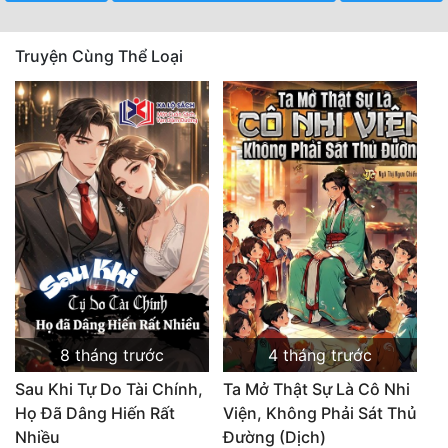
Quân Sự
Truyện Cùng Thể Loại
Sảng Văn
Sắc
Sủng
Thanh Xuân
Tiên Hiệp
Tiểu Thuyết
Trinh Thám
Triều Đấu
8 tháng trước
4 tháng trước
Sau Khi Tự Do Tài Chính,
Ta Mở Thật Sự Là Cô Nhi
Trùng Sinh
Họ Đã Dâng Hiến Rất
Viện, Không Phải Sát Thủ
Trọng Sinh
Nhiều
Đường (Dịch)