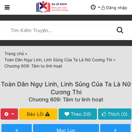
Đăng nhập
Trang
Chủ
Mới
Cập
Nhật
Trang chủ
»
(current)
Toàn Dân Ngự Linh, Linh Sủng Của Ta Là Nữ Cương Thi
»
BXH
Chương 609: Tâm tư linh hoạt
Thể Loại
Toàn Dân Ngự Linh, Linh Sủng Của Ta Là Nữ
Cương Thi
Tất Cả
Chương 609: Tâm tư linh hoạt
Truyện Mới Ra
Báo Lỗi
Theo Dõi
Thích (
0
)
Hoàn Thành
Mục Lục