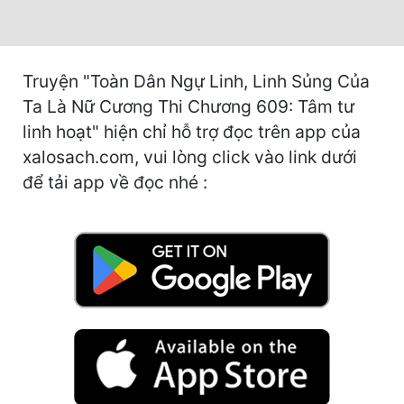
Hài Hước
Hệ Thống
Học Đường
Truyện "Toàn Dân Ngự Linh, Linh Sủng Của
Ta Là Nữ Cương Thi Chương 609: Tâm tư
Khoa Huyễn
linh hoạt" hiện chỉ hỗ trợ đọc trên app của
Khoa Huyễn Không Gian
xalosach.com, vui lòng click vào link dưới
để tải app về đọc nhé :
Kinh Dị
Kiếm Hiệp
Kỳ Huyễn
Kỳ Ảo
Linh Dị
Làm Giàu
Lịch Sử