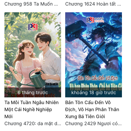
Chương 958 Ta Muốn Cùng Các Cô Vĩnh Viễn Ở Bên Nhau (2) Hết
Chương 1624 Hoàn tất cảm nghĩ (2)
Tu Chân
Tu Tiên
Tội Phạm
Vô Địch
Võ Hiệp
Võng Du
Xuyên Không
Xuyên Nhanh
6 tháng trước
khoảng 18 giờ trước
Xuyên Sách
Ta Mỗi Tuần Ngẫu Nhiên
Bản Tôn Cẩu Đến Vô
Một Cái Nghề Nghiệp
Địch, Vô Hạn Phân Thân
Xuyên Thư
Mới
Xưng Bá Tiên Giới
Chương 4720: da mặt dày
Chương 2429 Ngươi có tuệ nhãn? Ta có...
Điền Văn