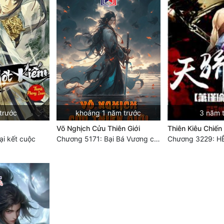
trước
khoảng 1 năm trước
3 năm 
Võ Nghịch Cửu Thiên Giới
Thiên Kiêu Chiến
i kết cuộc
Chương 5171: Bại Bá Vương chi tử, làm thịt Bá Vương hậu duệ
Chương 3229: H