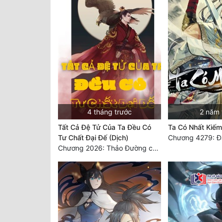
4 tháng trước
2 năm 
Tất Cả Đệ Tử Của Ta Đều Có
Ta Có Nhất Kiếm
Tư Chất Đại Đế (Dịch)
Chương 4279: Đạ
Chương 2026: Thảo Đường chi mê, xanh thẳm tinh cầu