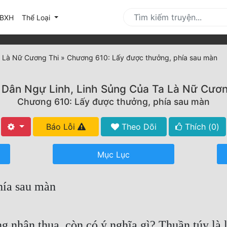
urrent)
BXH
Thể Loại
a Là Nữ Cương Thi
»
Chương 610: Lấy được thưởng, phía sau màn
 Dân Ngự Linh, Linh Sủng Của Ta Là Nữ Cươn
Chương 610: Lấy được thưởng, phía sau màn
Báo Lỗi
Theo Dõi
Thích (
0
)
Mục Lục
hía sau màn
 nhận thua, còn có ý nghĩa gì? Thuần túy là l