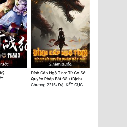
trước
2 năm trước
 Kỷ
Đỉnh Cấp Ngộ Tính: Từ Cơ Sở
ẾT.
Quyền Pháp Bắt Đầu (Dịch)
Chương 2215: ĐẠI KẾT CỤC