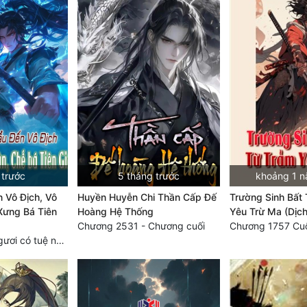
 trước
5 tháng trước
khoảng 1 n
 Vô Địch, Vô
Huyền Huyễn Chi Thần Cấp Đế
Trường Sinh Bất
Xưng Bá Tiên
Hoàng Hệ Thống
Yêu Trừ Ma (Dịch
Chương 2531 - Chương cuối
Chương 2429 Ngươi có tuệ nhãn? Ta có...