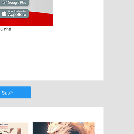
au nhé
Sau