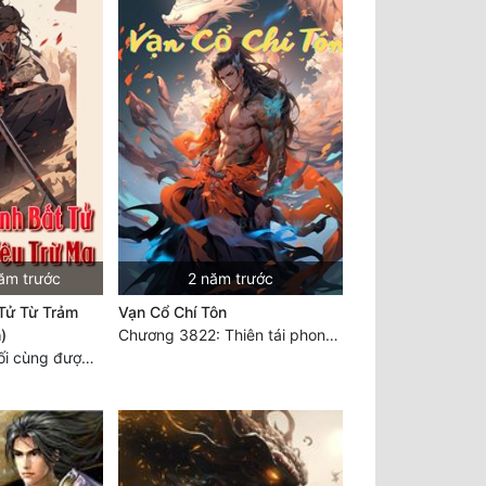
ăm trước
2 năm trước
 Tử Từ Trảm
Vạn Cổ Chí Tôn
)
Chương 3822: Thiên tái phong vân một tiếng cười
Chương 1757 Cuối cùng được bình tĩnh (hết)