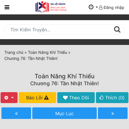
Đăng nhập
Trang
Chủ
Mới
Cập
Nhật
Trang chủ
»
Toàn Năng Khí Thiếu
»
(current)
Chương 76: Tần Nhật Thiên!
BXH
Thể Loại
Toàn Năng Khí Thiếu
Chương 76: Tần Nhật Thiên!
Tất Cả
Báo Lỗi
Theo Dõi
Thích (
0
)
Truyện Mới Ra
Mục Lục
Hoàn Thành