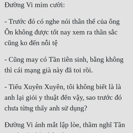
Cổ Đại
Du Hí
- Trước đó có nghe nói thân thể của ông 
Dã Sử
Ôn không được tốt nay xem ra thần sắc 
Dị Giới
Dị Năng
- Cũng may có Tần tiên sinh, bằng không 
Gia Đấu
Góc Nhìn Nam
- Tiểu Xuyên Xuyên, tôi không biết là là 
Góc Nhìn Nữ
anh lại giỏi y thuật đến vậy, sao trước đó 
Huyền Huyễn
Huyền Nghi
Huyền Ảo
Đường Vi ánh mắt lập lòe, thầm nghĩ Tần 