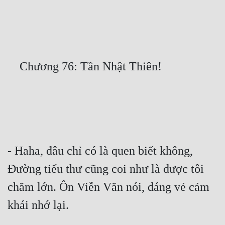
Free
Hậu Cung
Truyện Convert
Truyện Dịch
Truyện Nhập Môn
Truyện ngắn
Xa Lộ Dịch
- Haha, đâu chỉ có là quen biết không, 
Đường tiểu thư cũng coi như là được tôi 
Cung Đấu
chăm lớn. Ôn Viễn Văn nói, dáng vẻ cảm 
Cạnh Kỹ
Cổ Tiên Hiệp