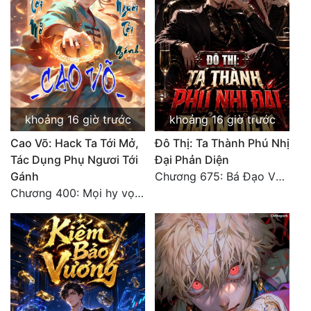
khoảng 16 giờ trước
khoảng 16 giờ trước
Cao Võ: Hack Ta Tới Mở,
Đô Thị: Ta Thành Phú Nhị
Tác Dụng Phụ Ngươi Tới
Đại Phản Diện
Gánh
Chương 675: Bá Đạo Vương Gia
Chương 400: Mọi hy vọng đặt trên Tô Mặc!