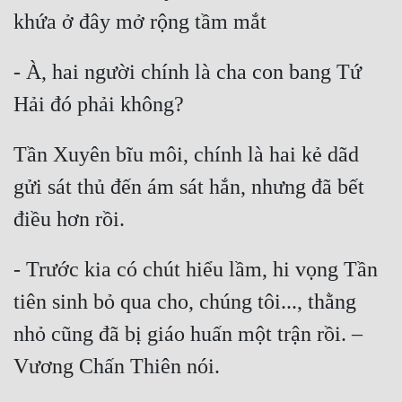
Đô Thị
Đông Phương
- À, hai người chính là cha con bang Tứ 
Đông Phương Huyền Huyễn
Đồng Nhân
Tần Xuyên bĩu môi, chính là hai kẻ dãd 
gửi sát thủ đến ám sát hắn, nhưng đã bết 
Cẩu Đạo Trường Sinh
Ngự Thú
Truyện Nam
- Trước kia có chút hiểu lầm, hi vọng Tần 
Truyện Nữ
tiên sinh bỏ qua cho, chúng tôi..., thằng 
Vô Địch Lưu
nhỏ cũng đã bị giáo huấn một trận rồi. – 
Xây Dựng Thế Lực
Đam Mỹ