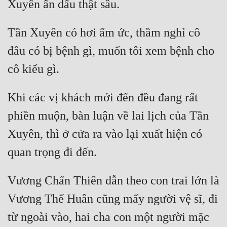
Hài Hước
Hệ Thống
Tần Xuyên có hơi ấm ức, thầm nghỉ cô 
Học Đường
đâu có bị bệnh gì, muốn tôi xem bệnh cho 
Khoa Huyễn
Khoa Huyễn Không Gian
Khi các vị khách mới đến đều đang rất 
Kinh Dị
phiền muộn, bàn luận về lai lịch của Tần 
Kiếm Hiệp
Xuyên, thì ở cửa ra vào lại xuất hiện có 
Kỳ Huyễn
Kỳ Ảo
Vương Chấn Thiên dẫn theo con trai lớn là 
Linh Dị
Vương Thế Huân cũng mấy người vệ sĩ, đi 
Làm Giàu
từ ngoài vào, hai cha con một người mặc 
Lịch Sử