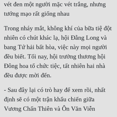
vét đen một người mặc vét trắng, nhưng 
Mưu Mô
Mạt Thế
Trong nháy mắt, không khí của bữa tiệ đột 
Mỹ Thực
nhiên có chút khác lạ, hội Đằng Long và 
Ngôn Tình
bang Tứ hải bất hòa, việc này mọi người 
Ngược
đều biết. Tối nay, hội trưởng thương hội 
Nữ Cường
Đông hoa tổ chức tiệc, tất nhiên hai nhà 
Nữ Phụ
Phong Thủy - Tâm Linh
- Sau đây lại có trò hay để xem rồi, nhất 
Phương Tây
định sẽ có một trận khẩu chiến giữa 
Phản Phái
Quan Trường