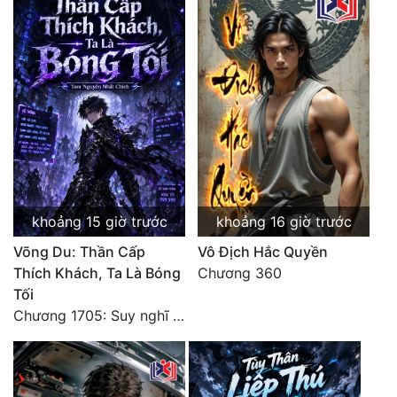
khoảng 15 giờ trước
khoảng 16 giờ trước
Võng Du: Thần Cấp
Vô Địch Hắc Quyền
Thích Khách, Ta Là Bóng
Chương 360
Tối
Chương 1705: Suy nghĩ sinh tồn của Vô Danh Tuyết!