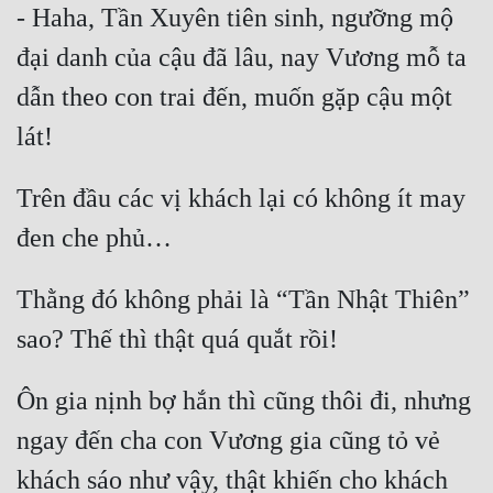
- Haha, Tần Xuyên tiên sinh, ngưỡng mộ 
Tu Chân
đại danh của cậu đã lâu, nay Vương mỗ ta 
Tu Tiên
dẫn theo con trai đến, muốn gặp cậu một 
Tội Phạm
Vô Địch
Trên đầu các vị khách lại có không ít may 
Võ Hiệp
Võng Du
Xuyên Không
Thằng đó không phải là “Tần Nhật Thiên” 
Xuyên Nhanh
Xuyên Sách
Ôn gia nịnh bợ hắn thì cũng thôi đi, nhưng 
Xuyên Thư
ngay đến cha con Vương gia cũng tỏ vẻ 
Điền Văn
khách sáo như vậy, thật khiến cho khách 