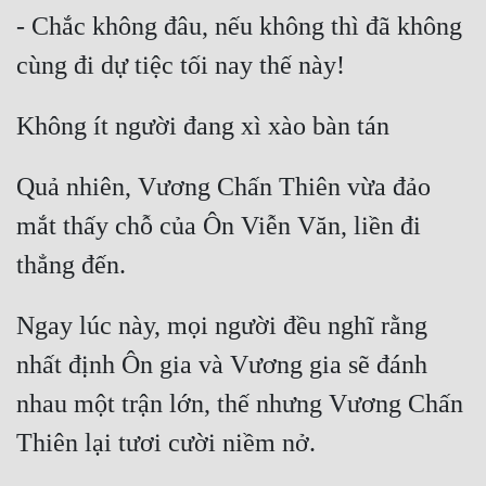
- Chắc không đâu, nếu không thì đã không 
Quân Sự
Sảng Văn
Sắc
Sủng
Quả nhiên, Vương Chấn Thiên vừa đảo 
Thanh Xuân
mắt thấy chỗ của Ôn Viễn Văn, liền đi 
Tiên Hiệp
Tiểu Thuyết
Ngay lúc này, mọi người đều nghĩ rằng 
Trinh Thám
nhất định Ôn gia và Vương gia sẽ đánh 
Triều Đấu
nhau một trận lớn, thế nhưng Vương Chấn 
Trùng Sinh
Trọng Sinh