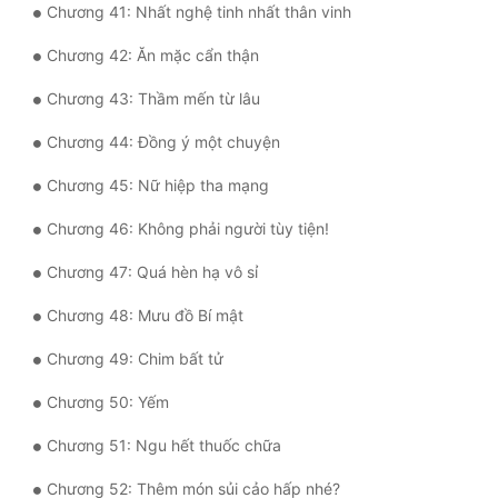
Chương 41: Nhất nghệ tinh nhất thân vinh
Đô Thị
Chương 42: Ăn mặc cẩn thận
Đông Phương
Chương 43: Thầm mến từ lâu
Đông Phương Huyền Huyễn
Chương 44: Đồng ý một chuyện
Đồng Nhân
Chương 45: Nữ hiệp tha mạng
Chương 46: Không phải người tùy tiện!
Cẩu Đạo Trường Sinh
Chương 47: Quá hèn hạ vô sỉ
Ngự Thú
Chương 48: Mưu đồ Bí mật
Truyện Nam
Chương 49: Chim bất tử
Truyện Nữ
Chương 50: Yếm
Vô Địch Lưu
Chương 51: Ngu hết thuốc chữa
Xây Dựng Thế Lực
Chương 52: Thêm món sủi cảo hấp nhé?
Đam Mỹ