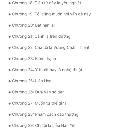
Chương 18: Tiểu tử này là yêu nghiệt
Quân Sự
Chương 19: Tôi cũng muốn hỏi vấn đề này
Sảng Văn
Chương 20: Bắt hắn lại
Sắc
Chương 21: Cảnh lạ trên đường
Sủng
Chương 22: Cha tôi là Vương Chấn Thiên!
Thanh Xuân
Chương 23: Biêm thạch
Tiên Hiệp
Chương 24: Y thuật hay là nghệ thuật
Tiểu Thuyết
Chương 25: Liên Hoa
Trinh Thám
Chương 26: Đưa vào sổ đen
Triều Đấu
Chương 27: Muốn tư thế gì? !
Trùng Sinh
Chương 28: Phẩm cách cao thượng
Trọng Sinh
Chương 29: Chị tôi là Liễu Hàn Yên