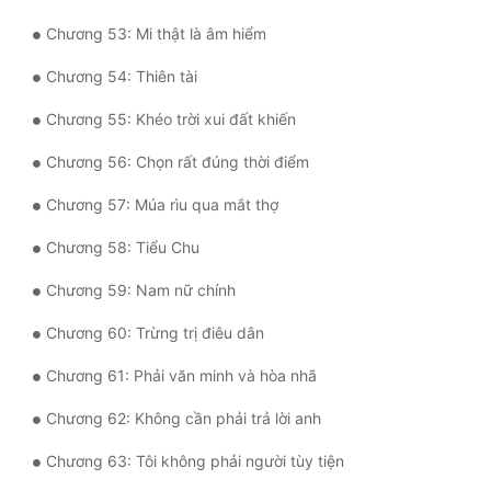
Chương 53: Mi thật là âm hiểm
Đẹp
Chương 54: Thiên tài
Đẹp Hiệp
Chương 55: Khéo trời xui đất khiến
Tính Cách Nhân Vật :
Chương 56: Chọn rất đúng thời điểm
Cơ Trí
Chương 57: Múa rìu qua mắt thợ
Sát Phạt Quyết Đoán
Chương 58: Tiểu Chu
Vô Sỉ
Chương 59: Nam nữ chính
Điềm Đạm
Chương 60: Trừng trị điêu dân
Chương 61: Phải văn minh và hòa nhã
Chương 62: Không cần phải trả lời anh
Chương 63: Tôi không phải người tùy tiện