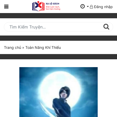
Đăng nhập
Trang
Chủ
Mới
Cập
Nhật
Trang chủ
»
Toàn Năng Khí Thiếu
(current)
BXH
Thể Loại
Tất Cả
Truyện Mới Ra
Hoàn Thành