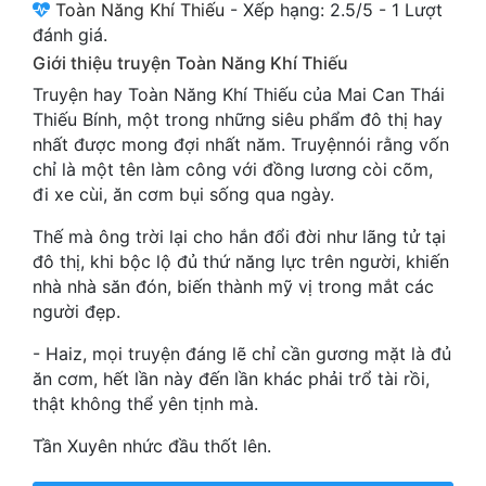
Toàn Năng Khí Thiếu
-
Xếp hạng:
2.5
/
5
-
1
Lượt
Cổ Đại
đánh giá.
Du Hí
Giới thiệu truyện Toàn Năng Khí Thiếu
Truyện hay Toàn Năng Khí Thiếu của Mai Can Thái
Dã Sử
Thiếu Bính, một trong những siêu phẩm đô thị hay
nhất được mong đợi nhất năm. Truyệnnói rằng vốn
Dị Giới
chỉ là một tên làm công với đồng lương còi cõm,
Dị Năng
đi xe cùi, ăn cơm bụi sống qua ngày.
Gia Đấu
Thế mà ông trời lại cho hắn đổi đời như lãng tử tại
đô thị, khi bộc lộ đủ thứ năng lực trên người, khiến
Góc Nhìn Nam
nhà nhà săn đón, biến thành mỹ vị trong mắt các
người đẹp.
Góc Nhìn Nữ
- Haiz, mọi truyện đáng lẽ chỉ cần gương mặt là đủ
Huyền Huyễn
ăn cơm, hết lần này đến lần khác phải trổ tài rồi,
thật không thể yên tịnh mà.
Huyền Nghi
Tần Xuyên nhức đầu thốt lên.
Huyền Ảo