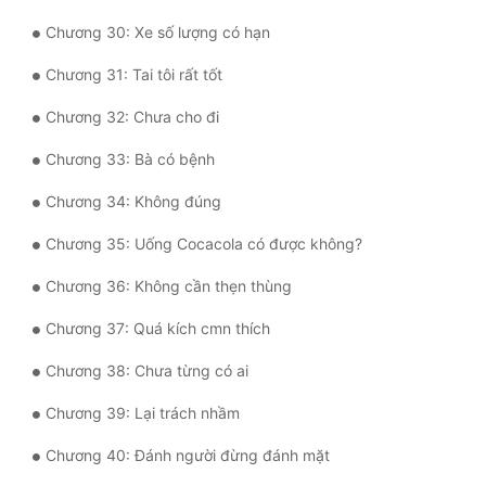
Tu Chân
Chương 30: Xe số lượng có hạn
Tu Tiên
Chương 31: Tai tôi rất tốt
Tội Phạm
Chương 32: Chưa cho đi
Vô Địch
Chương 33: Bà có bệnh
Võ Hiệp
Chương 34: Không đúng
Võng Du
Chương 35: Uống Cocacola có được không?
Xuyên Không
Chương 36: Không cần thẹn thùng
Xuyên Nhanh
Chương 37: Quá kích cmn thích
Chương 38: Chưa từng có ai
Xuyên Sách
Chương 39: Lại trách nhầm
Xuyên Thư
Chương 40: Đánh người đừng đánh mặt
Điền Văn