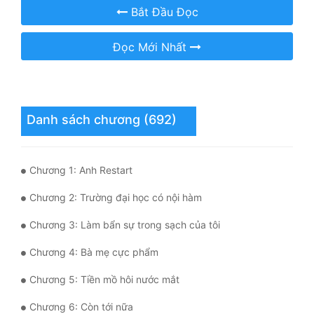
Hài Hước
Bắt Đầu Đọc
Hệ Thống
Đọc Mới Nhất
Học Đường
Khoa Huyễn
Khoa Huyễn Không Gian
Danh sách chương (692)
Kinh Dị
Chương 1: Anh Restart
Kiếm Hiệp
Chương 2: Trường đại học có nội hàm
Kỳ Huyễn
Chương 3: Làm bẩn sự trong sạch của tôi
Kỳ Ảo
Chương 4: Bà mẹ cực phẩm
Linh Dị
Chương 5: Tiền mồ hôi nước mắt
Làm Giàu
Chương 6: Còn tới nữa
Lịch Sử