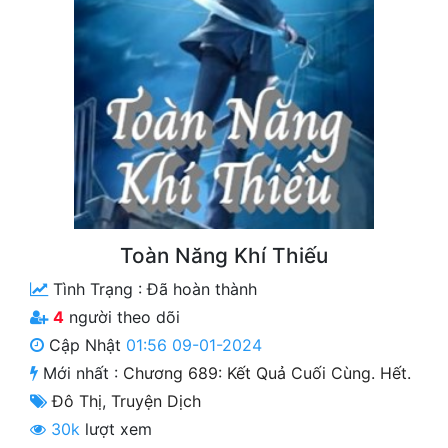
Free
Hậu Cung
Truyện Convert
Truyện Dịch
Truyện Nhập Môn
Truyện ngắn
Toàn Năng Khí Thiếu
Xa Lộ Dịch
Tình Trạng :
Đã hoàn thành
4
người theo dõi
Cung Đấu
Cập Nhật
01:56 09-01-2024
Mới nhất :
Chương 689: Kết Quả Cuối Cùng. Hết.
Cạnh Kỹ
Đô Thị
,
Truyện Dịch
Cổ Tiên Hiệp
30k
lượt xem