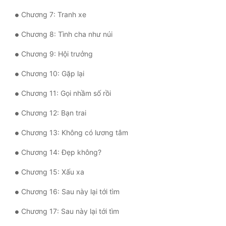
Chương 7: Tranh xe
Mưu Mô
Chương 8: Tình cha như núi
Mạt Thế
Chương 9: Hội trưởng
Mỹ Thực
Chương 10: Gặp lại
Ngôn Tình
Chương 11: Gọi nhầm số rồi
Ngược
Chương 12: Bạn trai
Nữ Cường
Chương 13: Không có lương tâm
Nữ Phụ
Chương 14: Đẹp không?
Phong Thủy - Tâm Linh
Chương 15: Xấu xa
Phương Tây
Chương 16: Sau này lại tới tìm
Phản Phái
Chương 17: Sau này lại tới tìm
Quan Trường