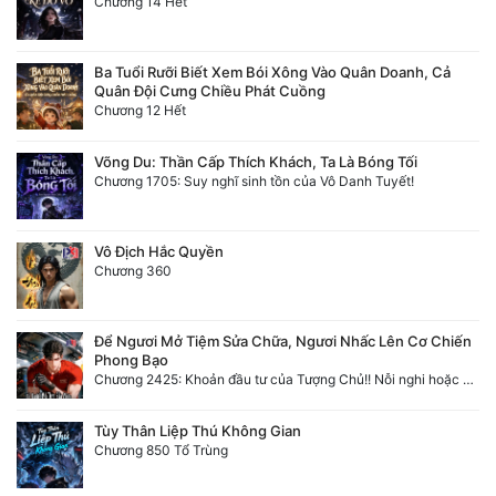
Chương 14 Hết
Ba Tuổi Rưỡi Biết Xem Bói Xông Vào Quân Doanh, Cả
Quân Đội Cưng Chiều Phát Cuồng
Chương 12 Hết
Võng Du: Thần Cấp Thích Khách, Ta Là Bóng Tối
Chương 1705: Suy nghĩ sinh tồn của Vô Danh Tuyết!
Vô Địch Hắc Quyền
Chương 360
Để Ngươi Mở Tiệm Sửa Chữa, Ngươi Nhấc Lên Cơ Chiến
Phong Bạo
Chương 2425: Khoản đầu tư của Tượng Chủ!! Nỗi nghi hoặc của Tô Bạch!
Tùy Thân Liệp Thú Không Gian
Chương 850 Tổ Trùng