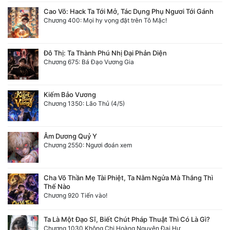
Cao Võ: Hack Ta Tới Mở, Tác Dụng Phụ Ngươi Tới Gánh
Chương 400: Mọi hy vọng đặt trên Tô Mặc!
Đô Thị: Ta Thành Phú Nhị Đại Phản Diện
Chương 675: Bá Đạo Vương Gia
Kiếm Bảo Vương
Chương 1350: Lão Thủ (4/5)
Âm Dương Quỷ Y
Chương 2550: Ngươi đoán xem
Cha Võ Thần Mẹ Tài Phiệt, Ta Nằm Ngửa Mà Thắng Thì
Thế Nào
Chương 920 Tiến vào!
Ta Là Một Đạo Sĩ, Biết Chút Pháp Thuật Thì Có Là Gì?
Chương 1030 Không Chi Hoàng Nguyên Đại Hư