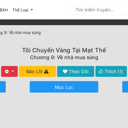
urrent)
BXH
Thể Loại
g 9: Về nhà mua súng
Tôi Chuyển Vàng Tại Mạt Thế
Chương 9: Về nhà mua súng
Báo Lỗi
Theo Dõi
Thích (
1
)
Mục Lục