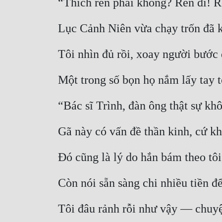
“Thích rên phải không? Rên đi! R
Lục Cảnh Niên vừa chạy trốn đã k
Tôi nhìn đủ rồi, xoay người bước 
Một trong số bọn họ nắm lấy tay tô
“Bác sĩ Trình, đàn ông thật sự kh
Gã này có vấn đề thần kinh, cứ 
Đó cũng là lý do hắn bám theo tôi
Còn nói sẵn sàng chi nhiều tiền để
Tôi đâu rảnh rỗi như vậy — chuy