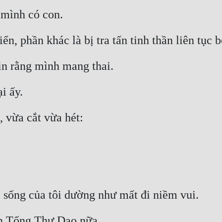
 mình có con.
iển, phần khác là bị tra tấn tinh thần liên tục 
tin rằng mình mang thai.
i ấy.
 vừa cắt vừa hét:
 sống của tôi dường như mất đi niềm vui.
ến Tống Thư Dao nữa.