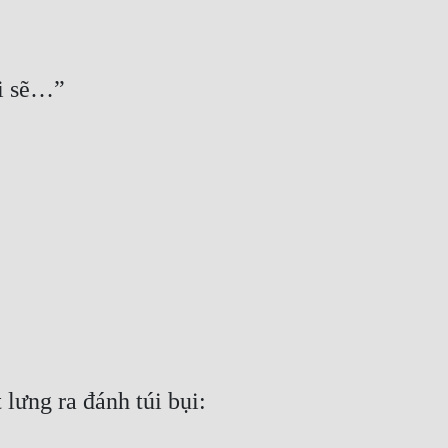
ời sẽ…”
 lưng ra đánh túi bụi: