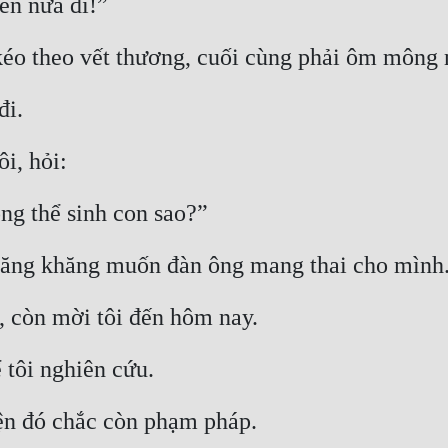
ên nữa đi!”
éo theo vết thương, cuối cùng phải ôm mông n
đi.
i, hỏi:
ông thể sinh con sao?”
khăng khăng muốn đàn ông mang thai cho mình
, còn mời tôi đến hôm nay.
 tôi nghiên cứu.
ện đó chắc còn phạm pháp.