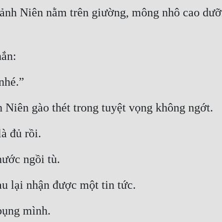
nh Niên nằm trên giường, mông nhô cao dưỡng
hắn:
nhé.”
 Niên gào thét trong tuyệt vọng không ngớt.
là đủ rồi.
nước ngồi tù.
u lại nhận được một tin tức.
bụng mình.