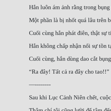
Hắn luôn ám ảnh rằng trong bụng
Một phần là bị nhốt quá lâu trên b
Cuối cùng hắn phát điên, thật sự 
Hắn không chấp nhận nổi sự tồn tạ
Cuối cùng, hắn dùng dao cắt bụng,
“Ra đây! Tất cả ra đây cho tao!!”
—--------
Sau khi Lục Cảnh Niên chết, cuộc
Thậm chí tôi cũng lười để tâm đ