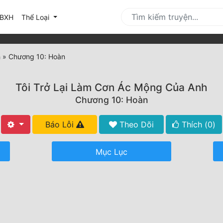
urrent)
BXH
Thể Loại
h
»
Chương 10: Hoàn
Tôi Trở Lại Làm Cơn Ác Mộng Của Anh
Chương 10: Hoàn
Báo Lỗi
Theo Dõi
Thích (
0
)
Mục Lục