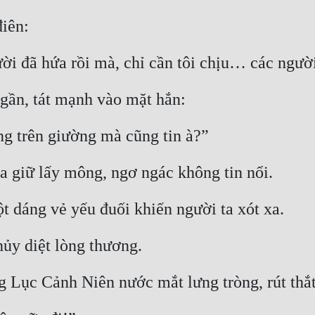
điên:
gười đã hứa rồi mà, chỉ cần tôi chịu… các ngư
 gần, tát mạnh vào mặt hắn:
ng trên giường mà cũng tin à?”
a giữ lấy mông, ngơ ngác không tin nổi.
 dáng vẻ yếu đuối khiến người ta xót xa.
hủy diệt lòng thương.
ng Lục Cảnh Niên nước mắt lưng tròng, rút thắt