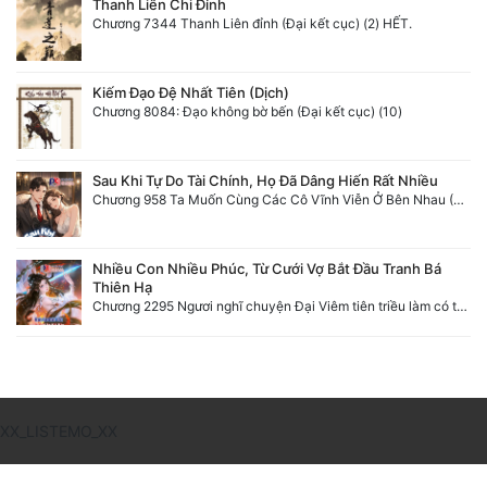
Thanh Liên Chi Đỉnh
Chương 7344 Thanh Liên đỉnh (Đại kết cục) (2) HẾT.
Đẹp
Đẹp Hiệp
Kiếm Đạo Đệ Nhất Tiên (Dịch)
Chương 8084: Đạo không bờ bến (Đại kết cục) (10)
Tính Cách Nhân Vật :
Sau Khi Tự Do Tài Chính, Họ Đã Dâng Hiến Rất Nhiều
Cơ Trí
Chương 958 Ta Muốn Cùng Các Cô Vĩnh Viễn Ở Bên Nhau (2) Hết
Sát Phạt Quyết Đoán
Nhiều Con Nhiều Phúc, Từ Cưới Vợ Bắt Đầu Tranh Bá
Vô Sỉ
Thiên Hạ
Chương 2295 Ngươi nghĩ chuyện Đại Viêm tiên triều làm có thể giấu được thiên hạ sao?
Điềm Đạm
XX_LISTEMO_XX