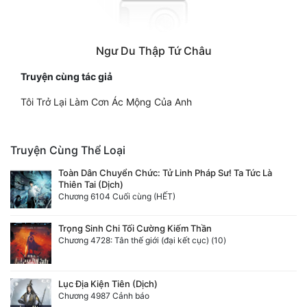
Tu Chân
Tu Tiên
Ngư Du Thập Tứ Châu
Tội Phạm
Truyện cùng tác giả
Vô Địch
Tôi Trở Lại Làm Cơn Ác Mộng Của Anh
Võ Hiệp
Truyện Cùng Thể Loại
Võng Du
Toàn Dân Chuyển Chức: Tử Linh Pháp Sư! Ta Tức Là
Xuyên Không
Thiên Tai (Dịch)
Chương 6104 Cuối cùng (HẾT)
Xuyên Nhanh
Trọng Sinh Chi Tối Cường Kiếm Thần
Xuyên Sách
Chương 4728: Tân thế giới (đại kết cục) (10)
Xuyên Thư
Lục Địa Kiện Tiên (Dịch)
Điền Văn
Chương 4987 Cảnh báo