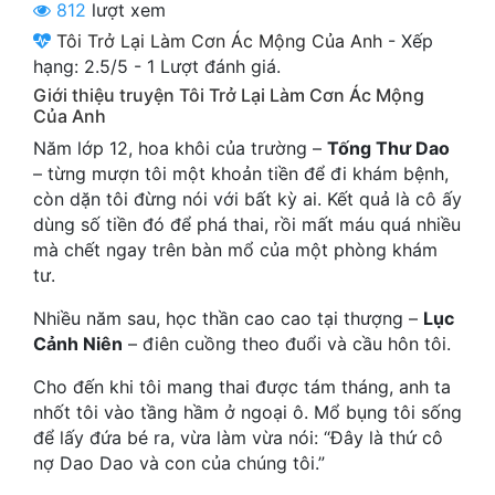
812
lượt xem
Cổ Đại
Tôi Trở Lại Làm Cơn Ác Mộng Của Anh
-
Xếp
Du Hí
hạng:
2.5
/
5
-
1
Lượt đánh giá.
Giới thiệu truyện Tôi Trở Lại Làm Cơn Ác Mộng
Dã Sử
Của Anh
Năm lớp 12, hoa khôi của trường –
Tống Thư Dao
Dị Giới
– từng mượn tôi một khoản tiền để đi khám bệnh,
Dị Năng
còn dặn tôi đừng nói với bất kỳ ai. Kết quả là cô ấy
dùng số tiền đó để phá thai, rồi mất máu quá nhiều
Gia Đấu
mà chết ngay trên bàn mổ của một phòng khám
tư.
Góc Nhìn Nam
Nhiều năm sau, học thần cao cao tại thượng –
Lục
Góc Nhìn Nữ
Cảnh Niên
– điên cuồng theo đuổi và cầu hôn tôi.
Huyền Huyễn
Cho đến khi tôi mang thai được tám tháng, anh ta
nhốt tôi vào tầng hầm ở ngoại ô. Mổ bụng tôi sống
Huyền Nghi
để lấy đứa bé ra, vừa làm vừa nói: “Đây là thứ cô
Huyền Ảo
nợ Dao Dao và con của chúng tôi.”