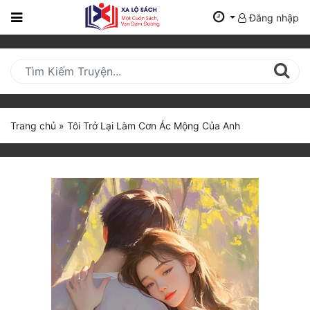
Đăng nhập
Trang
Chủ
Mới
Cập
Nhật
Trang chủ
»
Tôi Trở Lại Làm Cơn Ác Mộng Của Anh
(current)
BXH
Thể Loại
Tất Cả
Truyện Mới Ra
Hoàn Thành