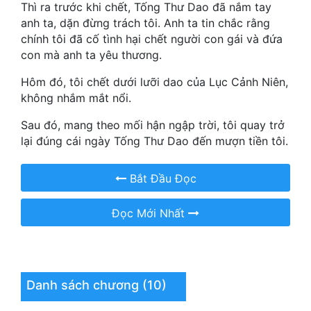
Hài Hước
Thì ra trước khi chết, Tống Thư Dao đã nắm tay
anh ta, dặn đừng trách tôi. Anh ta tin chắc rằng
Hệ Thống
chính tôi đã cố tình hại chết người con gái và đứa
con mà anh ta yêu thương.
Học Đường
Hôm đó, tôi chết dưới lưỡi dao của Lục Cảnh Niên,
Khoa Huyễn
không nhắm mắt nổi.
Khoa Huyễn Không Gian
Sau đó, mang theo mối hận ngập trời, tôi quay trở
lại đúng cái ngày Tống Thư Dao đến mượn tiền tôi.
Kinh Dị
Kiếm Hiệp
Bắt Đầu Đọc
Kỳ Huyễn
Đọc Mới Nhất
Kỳ Ảo
Linh Dị
Làm Giàu
Danh sách chương (10)
Lịch Sử