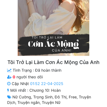
Free
Hậu Cung
Truyện Convert
Truyện Dịch
Truyện Nhập Môn
Truyện ngắn
Tôi Trở Lại Làm Cơn Ác Mộng Của Anh
Xa Lộ Dịch
Tình Trạng :
Đã hoàn thành
0
người theo dõi
Cung Đấu
Cập Nhật
01:52 22-04-2025
Mới nhất :
Chương 10: Hoàn
Cạnh Kỹ
Nữ Cường
,
Trọng Sinh
,
Đô Thị
,
Free
,
Truyện
Cổ Tiên Hiệp
Dịch
,
Truyện ngắn
,
Truyện Nữ