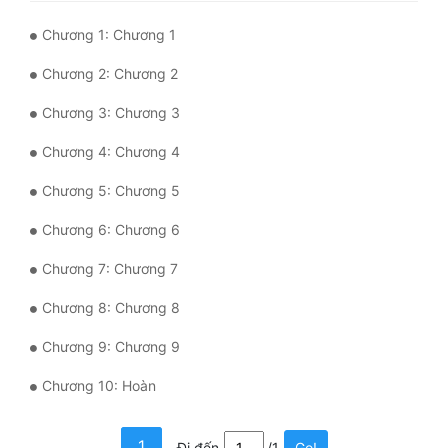
Chương 1: Chương 1
Mưu Mô
Chương 2: Chương 2
Mạt Thế
Chương 3: Chương 3
Mỹ Thực
Chương 4: Chương 4
Ngôn Tình
Chương 5: Chương 5
Ngược
Chương 6: Chương 6
Nữ Cường
Chương 7: Chương 7
Nữ Phụ
Chương 8: Chương 8
Phong Thủy - Tâm Linh
Chương 9: Chương 9
Phương Tây
Chương 10: Hoàn
Phản Phái
Quan Trường
1
Đi đến
/1
Go!