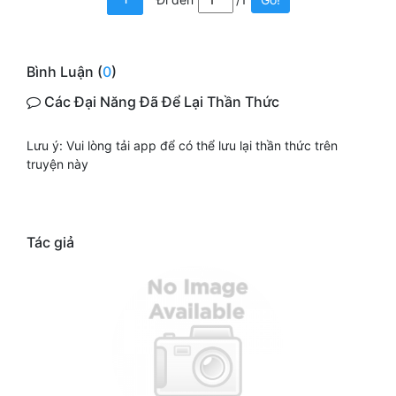
Quân Sự
Sảng Văn
Bình Luận (
0
)
Sắc
Các Đại Năng Đã Để Lại Thần Thức
Sủng
Lưu ý: Vui lòng tải app để có thể lưu lại thần thức trên
truyện này
Thanh Xuân
Tiên Hiệp
Tiểu Thuyết
Tác giả
Trinh Thám
Triều Đấu
Trùng Sinh
Trọng Sinh