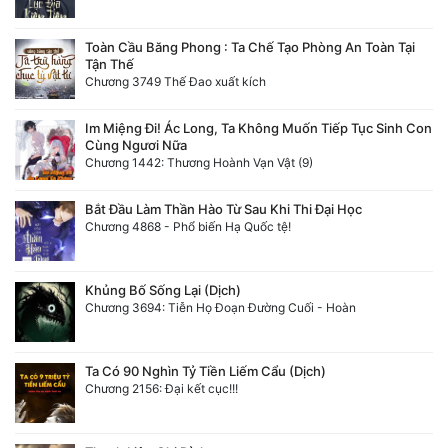
Đô Thị
Toàn Cầu Băng Phong : Ta Chế Tạo Phòng An Toàn Tại
Đông Phương
Tận Thế
Chương 3749 Thế Đao xuất kích
Đông Phương Huyền Huyễn
Im Miệng Đi! Ác Long, Ta Không Muốn Tiếp Tục Sinh Con
Đồng Nhân
Cùng Ngươi Nữa
Chương 1442: Thương Hoành Vạn Vật (9)
Cẩu Đạo Trường Sinh
Bắt Đầu Làm Thần Hào Từ Sau Khi Thi Đại Học
Chương 4868 - Phổ biến Hạ Quốc tệ!
Ngự Thú
Truyện Nam
Khủng Bố Sống Lại (Dịch)
Chương 3694: Tiễn Họ Đoạn Đường Cuối - Hoàn
Truyện Nữ
Vô Địch Lưu
Ta Có 90 Nghìn Tỷ Tiền Liếm Cẩu (Dịch)
Chương 2156: Đại kết cục!!!
Xây Dựng Thế Lực
Đam Mỹ