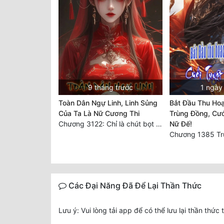
9 tháng trước
1 ngày
Toàn Dân Ngự Linh, Linh Sủng
Bắt Đầu Thu Ho
Của Ta Là Nữ Cương Thi
Trùng Đồng, Cướ
Chương 3122: Chỉ là chút bọt nước! Điều kiện và tài liệu!**
Nữ Đế!
Các Đại Năng Đã Để Lại Thần Thức
Lưu ý: Vui lòng tải app để có thể lưu lại thần thức 