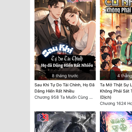
8 tháng trước
4 tháng
Sau Khi Tự Do Tài Chính, Họ Đã
Ta Mở Thật Sự L
Dâng Hiến Rất Nhiều
Không Phải Sát
Chương 958 Ta Muốn Cùng Các Cô Vĩnh Viễn Ở Bên Nhau (2) Hết
(Dịch)