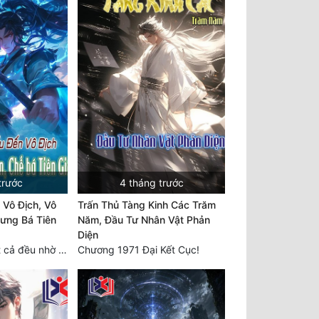
trước
4 tháng trước
 Vô Địch, Vô
Trấn Thủ Tàng Kinh Các Trăm
ưng Bá Tiên
Năm, Đầu Tư Nhân Vật Phản
Diện
Chương 2427 Tất cả đều nhờ nỗ lực! Mời Đế vào Thiên!
Chương 1971 Đại Kết Cục!