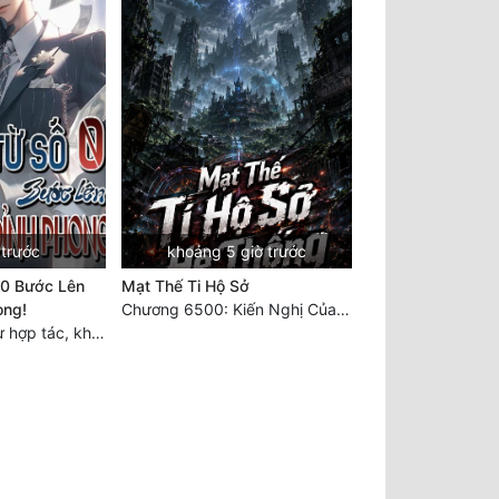
 trước
khoảng 5 giờ trước
 0 Bước Lên
Mạt Thế Ti Hộ Sở
ong!
Chương 6500: Kiến Nghị Của Vân Lục
Chương 5552 Trừ hợp tác, không còn cách nào khác!