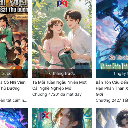
 trước
6 tháng trước
1 ngày 
à Cô Nhi Viện,
Ta Mỗi Tuần Ngẫu Nhiên Một
Bản Tôn Cẩu Đến
 Thủ Đường
Cái Nghề Nghiệp Mới
Hạn Phân Thân X
Chương 4720: da mặt dày
Giới
Chương 1624 Hoàn tất cảm nghĩ (2)