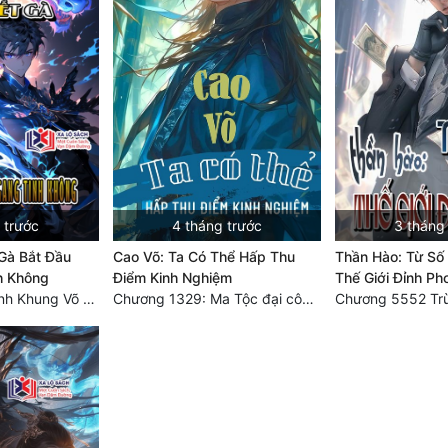
 trước
4 tháng trước
3 tháng
 Gà Bắt Đầu
Cao Võ: Ta Có Thể Hấp Thu
Thần Hào: Từ Số
h Không
Điểm Kinh Nghiệm
Thế Giới Đỉnh Ph
Chương 1683 Tinh Khung Võ Thánh (Hết)
Chương 1329: Ma Tộc đại công chúa Thương Nguyệt