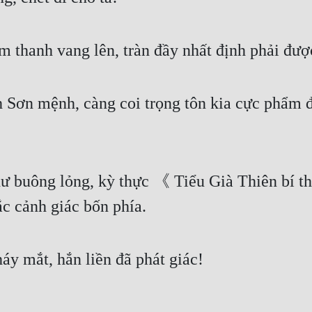
m thanh vang lên, tràn đầy nhất định phải đượ
ơn mệnh, càng coi trọng tôn kia cực phẩm đa
 buông lỏng, kỳ thực 《 Tiểu Già Thiên bí t
ắc cảnh giác bốn phía.
áy mắt, hắn liền đã phát giác!