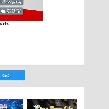
au nhé
Sau