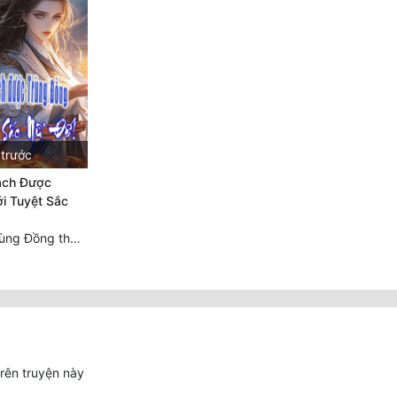
 trước
ạch Được
i Tuyệt Sắc
Chương 1385 Trùng Đồng thấu ảo cảnh, lĩnh hội Pháp tắc Nhân Quả
trên truyện này