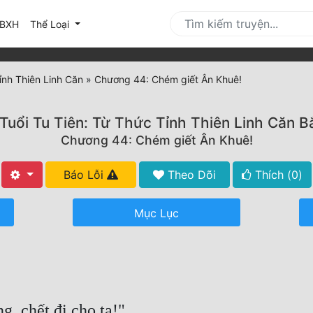
urrent)
BXH
Thể Loại
ỉnh Thiên Linh Căn
»
Chương 44: Chém giết Ân Khuê!
Tuổi Tu Tiên: Từ Thức Tỉnh Thiên Linh Căn B
Chương 44: Chém giết Ân Khuê!
Báo Lỗi
Theo Dõi
Thích (
0
)
Mục Lục
, chết đi cho ta!"