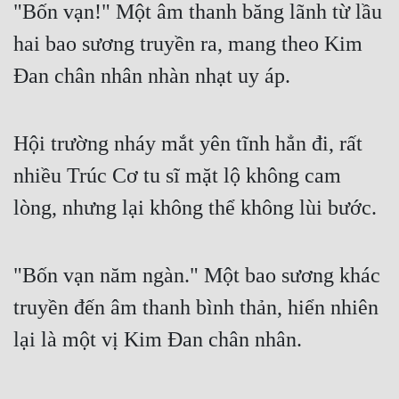
"Bốn vạn!" Một âm thanh băng lãnh từ lầu
Cổ Đại
hai bao sương truyền ra, mang theo Kim
Du Hí
Đan chân nhân nhàn nhạt uy áp.
Dã Sử
Dị Giới
Hội trường nháy mắt yên tĩnh hẳn đi, rất
Dị Năng
nhiều Trúc Cơ tu sĩ mặt lộ không cam
Gia Đấu
lòng, nhưng lại không thể không lùi bước.
Góc Nhìn Nam
Góc Nhìn Nữ
"Bốn vạn năm ngàn." Một bao sương khác
Huyền Huyễn
truyền đến âm thanh bình thản, hiển nhiên
Huyền Nghi
lại là một vị Kim Đan chân nhân.
Huyền Ảo