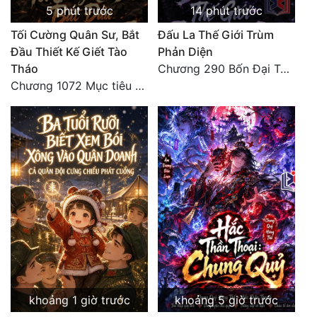
5 phút trước
14 phút trước
Tu Chân
Tối Cường Quân Sư, Bắt
Đấu La Thế Giới Trùm
Tu Tiên
Đầu Thiết Kế Giết Tào
Phản Diện
Tháo
Chương 290 Bốn Đại Tông Môn Đơn Thuộc Tính Vô Cùng Thê Lương
Tội Phạm
Chương 1072 Mục tiêu của chúng ta là biển sao trời (2/2)
Vô Địch
Võ Hiệp
Võng Du
Xuyên Không
Xuyên Nhanh
Xuyên Sách
Xuyên Thư
Điền Văn
khoảng 1 giờ trước
khoảng 5 giờ trước