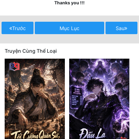
Thanks you !!!
Quân Sự
Sảng Văn
Trước
Mục Lục
Sau
Sắc
Sủng
Truyện Cùng Thể Loại
Thanh Xuân
Tiên Hiệp
Tiểu Thuyết
Trinh Thám
Triều Đấu
Trùng Sinh
Trọng Sinh