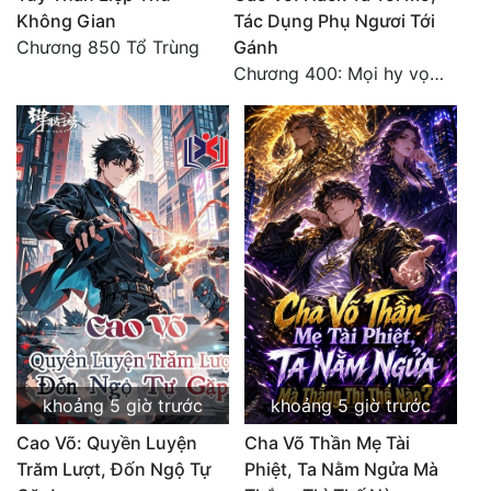
Không Gian
Tác Dụng Phụ Ngươi Tới
Đẹp
Chương 850 Tổ Trùng
Gánh
Chương 400: Mọi hy vọng đặt trên Tô Mặc!
Đẹp Hiệp
Tính Cách Nhân Vật :
Cơ Trí
Sát Phạt Quyết Đoán
Vô Sỉ
Điềm Đạm
khoảng 5 giờ trước
khoảng 5 giờ trước
Cao Võ: Quyền Luyện
Cha Võ Thần Mẹ Tài
Trăm Lượt, Đốn Ngộ Tự
Phiệt, Ta Nằm Ngửa Mà