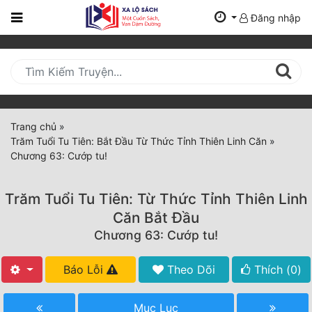
Đăng nhập
Trang
Chủ
Mới
Cập
Nhật
Trang chủ
»
(current)
Trăm Tuổi Tu Tiên: Bắt Đầu Từ Thức Tỉnh Thiên Linh Căn
»
BXH
Chương 63: Cướp tu!
Thể Loại
Trăm Tuổi Tu Tiên: Từ Thức Tỉnh Thiên Linh
Căn Bắt Đầu
Tất Cả
Chương 63: Cướp tu!
Truyện Mới Ra
Báo Lỗi
Theo Dõi
Thích (
0
)
Hoàn Thành
Mục Lục