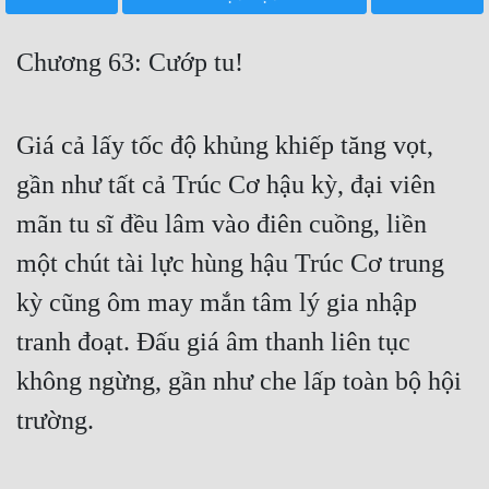
Free
Chương 63: Cướp tu!
Hậu Cung
Truyện Convert
Giá cả lấy tốc độ khủng khiếp tăng vọt,
Truyện Dịch
gần như tất cả Trúc Cơ hậu kỳ, đại viên
Truyện Nhập Môn
mãn tu sĩ đều lâm vào điên cuồng, liền
Truyện ngắn
một chút tài lực hùng hậu Trúc Cơ trung
Xa Lộ Dịch
kỳ cũng ôm may mắn tâm lý gia nhập
tranh đoạt. Đấu giá âm thanh liên tục
Cung Đấu
không ngừng, gần như che lấp toàn bộ hội
trường.
Cạnh Kỹ
Cổ Tiên Hiệp