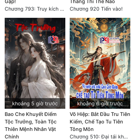
Gặp!
Thắng Thì Thế Nào
Chương 793: Truy kích (2)
Chương 920 Tiến vào!
khoảng 5 giờ trước
khoảng 6 giờ trước
Bao Che Khuyết Điểm
Võ Hiệp: Bắt Đầu Tru Tiên
Tộc Trưởng, Toàn Tộc
Kiếm, Chế Tạo Tu Tiên
Thiên Mệnh Nhân Vật
Tông Môn
Chính
Chương 510: Đại tái khai màn, quyết đấu khốc liệt