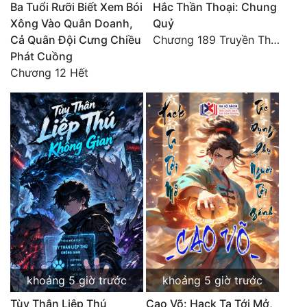
Ba Tuổi Rưỡi Biết Xem Bói
Hắc Thần Thoại: Chung
Đô Thị
Xông Vào Quân Doanh,
Quỷ
Đông Phương
Cả Quân Đội Cưng Chiều
Chương 189 Truyền Thừa Võ Gia
Phát Cuồng
Đông Phương Huyền Huyễn
Chương 12 Hết
Đồng Nhân
Cẩu Đạo Trường Sinh
Ngự Thú
Truyện Nam
Truyện Nữ
Vô Địch Lưu
Xây Dựng Thế Lực
khoảng 5 giờ trước
khoảng 5 giờ trước
Tùy Thân Liệp Thú
Cao Võ: Hack Ta Tới Mở,
Đam Mỹ