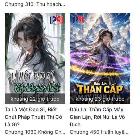
Chương 310: Thu hoạch ngoài ý muốn, ưu thế tuyệt đối.
khoảng 22 giờ trước
khoảng 23 giờ trước
Ta Là Một Đạo Sĩ, Biết
Đấu La: Thần Cấp Máy
Chút Pháp Thuật Thì Có
Gian Lận, Rời Núi Là Vô
Là Gì?
Địch
Chương 1030 Không Chi Hoàng Nguyên Đại Hư
Chương 450 Huấn luyện thực chiến, Long Linh Cơ đối chiến bốn người Cổ Nguyệt và Vũ Lân!