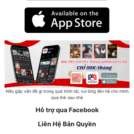
Mưu Mô
Mạt Thế
Mỹ Thực
Ngôn Tình
Ngược
Nữ Cường
Nữ Phụ
Nếu gặp vấn đề gì trong quá trình tải, vui lòng liên hệ cho mình
Phong Thủy - Tâm Linh
qua link sau nhé
Phương Tây
Hỗ trợ qua Facebook
Phản Phái
Liên Hệ Bản Quyền
Quan Trường