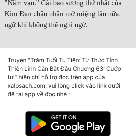
"Năm vạn." Cái bao sương thứ nhất của
Hài Hước
Kim Đan chân nhân mở miệng lần nữa,
Hệ Thống
ngữ khí không thể nghi ngờ.
Học Đường
Khoa Huyễn
Khoa Huyễn Không Gian
Truyện "Trăm Tuổi Tu Tiên: Từ Thức Tỉnh
Kinh Dị
Thiên Linh Căn Bắt Đầu Chương 63: Cướp
Kiếm Hiệp
tu!" hiện chỉ hỗ trợ đọc trên app của
xalosach.com, vui lòng click vào link dưới
Kỳ Huyễn
để tải app về đọc nhé :
Kỳ Ảo
Linh Dị
Làm Giàu
Lịch Sử