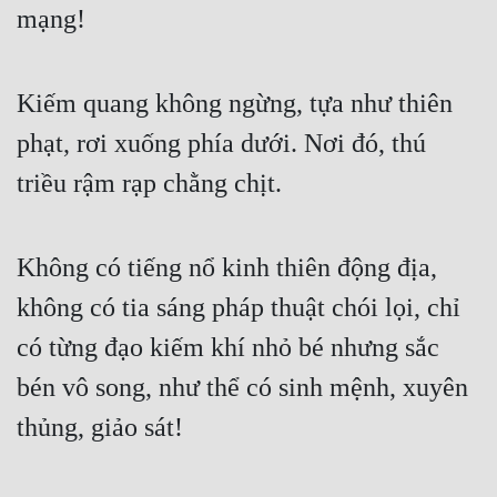
mạng!
Cổ Đại
Du Hí
Kiếm quang không ngừng, tựa như thiên
Dã Sử
phạt, rơi xuống phía dưới. Nơi đó, thú
Dị Giới
triều rậm rạp chằng chịt.
Dị Năng
Gia Đấu
Không có tiếng nổ kinh thiên động địa,
Góc Nhìn Nam
không có tia sáng pháp thuật chói lọi, chỉ
Góc Nhìn Nữ
có từng đạo kiếm khí nhỏ bé nhưng sắc
Huyền Huyễn
bén vô song, như thể có sinh mệnh, xuyên
Huyền Nghi
thủng, giảo sát!
Huyền Ảo