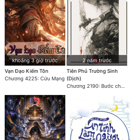
Đô Thị
Đông Phương
Đông Phương Huyền Huyễn
Đồng Nhân
khoảng 3 giờ trước
2 năm trước
Cẩu Đạo Trường Sinh
Vạn Đạo Kiếm Tôn
Tiên Phủ Trường Sinh
Ngự Thú
Chương 4225: Cứu Mạng
(Dịch)
Chương 2190: Bước chân trái trước chạm vào kiêng kỵ của Hồng mỗ!
Truyện Nam
Truyện Nữ
Vô Địch Lưu
Xây Dựng Thế Lực
Đam Mỹ