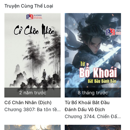
Truyện Cùng Thể Loại
Quân Sự
Sảng Văn
Sắc
Sủng
Thanh Xuân
Tiên Hiệp
Tiểu Thuyết
Trinh Thám
2 năm trước
8 tháng trước
Triều Đấu
Cổ Chân Nhân (Dịch)
Từ Bổ Khoái Bắt Đầu
Chương 3807: Ba tôn tề công Thiên Đình (2)
Đánh Dấu Vô Địch
Trùng Sinh
Chương 3744. Chiến Đấu nghiền ép, Cực Thiên Chỉ Chủ (Đại Kết Cục)
Trọng Sinh