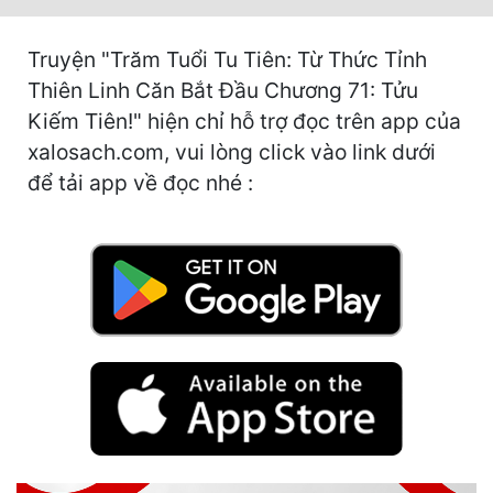
Hài Hước
Hệ Thống
Truyện "Trăm Tuổi Tu Tiên: Từ Thức Tỉnh
Thiên Linh Căn Bắt Đầu Chương 71: Tửu
Học Đường
Kiếm Tiên!" hiện chỉ hỗ trợ đọc trên app của
Khoa Huyễn
xalosach.com, vui lòng click vào link dưới
để tải app về đọc nhé :
Khoa Huyễn Không Gian
Kinh Dị
Kiếm Hiệp
Kỳ Huyễn
Kỳ Ảo
Linh Dị
Làm Giàu
Lịch Sử