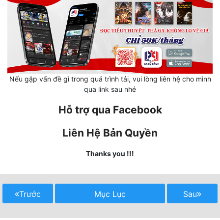
Mưu Mô
Mạt Thế
Mỹ Thực
Ngôn Tình
Nếu gặp vấn đề gì trong quá trình tải, vui lòng liên hệ cho mình
qua link sau nhé
Ngược
Hỗ trợ qua Facebook
Nữ Cường
Liên Hệ Bản Quyền
Nữ Phụ
Thanks you !!!
Phong Thủy - Tâm Linh
Phương Tây
Trước
Mục Lục
Sau
Phản Phái
Quan Trường