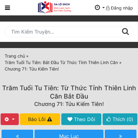
Đăng nhập
Trang
Chủ
Mới
Cập
Nhật
Trang chủ
»
(current)
Trăm Tuổi Tu Tiên: Bắt Đầu Từ Thức Tỉnh Thiên Linh Căn
»
BXH
Chương 71: Tửu Kiếm Tiên!
Thể Loại
Trăm Tuổi Tu Tiên: Từ Thức Tỉnh Thiên Linh
Căn Bắt Đầu
Tất Cả
Chương 71: Tửu Kiếm Tiên!
Truyện Mới Ra
Báo Lỗi
Theo Dõi
Thích (
0
)
Hoàn Thành
Mục Lục