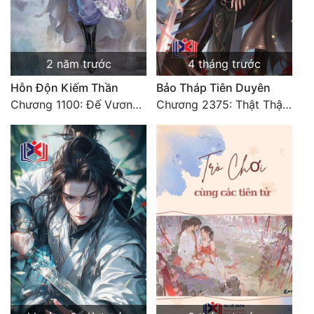
2 năm trước
4 tháng trước
Hỗn Độn Kiếm Thần
Bảo Tháp Tiên Duyên
Chương 1100: Đế Vương Thần Khí uy lực
Chương 2375: Thật Thật Giả Giả (Đại kết cục)