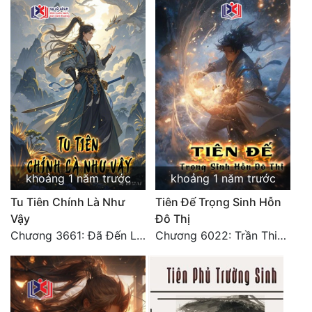
Tu Chân
Tu Tiên
Tội Phạm
Vô Địch
Võ Hiệp
Võng Du
khoảng 1 năm trước
khoảng 1 năm trước
Xuyên Không
Tu Tiên Chính Là Như
Tiên Đế Trọng Sinh Hỗn
Xuyên Nhanh
Vậy
Đô Thị
Chương 3661: Đã Đến Lân Thú Quốc
Chương 6022: Trần Thiên lão tổ
Xuyên Sách
Xuyên Thư
Điền Văn