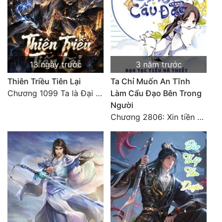
Đẹp
Đẹp Hiệp
13 ngày trước
3 năm trước
Tính Cách Nhân Vật :
Thiên Triều Tiên Lại
Ta Chỉ Muốn An Tĩnh
Cơ Trí
Chương 1099 Ta là Đại La Tiên! Một người đắc đạo, gà chó lên trời (Đại kết cục)
Làm Cẩu Đạo Bên Trong
Người
Sát Phạt Quyết Đoán
Chương 2806: Xin tiền bối nhất định phải tin tưởng cách làm
Vô Sỉ
Điềm Đạm