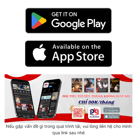
Mưu Mô
Mạt Thế
Mỹ Thực
Ngôn Tình
Ngược
Nữ Cường
Nữ Phụ
Phong Thủy - Tâm Linh
Phương Tây
Phản Phái
Nếu gặp vấn đề gì trong quá trình tải, vui lòng liên hệ cho mình
qua link sau nhé
Quan Trường