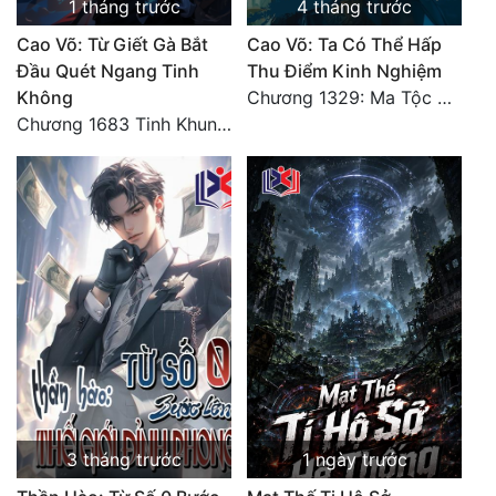
1 tháng trước
4 tháng trước
Cao Võ: Từ Giết Gà Bắt
Cao Võ: Ta Có Thể Hấp
Đầu Quét Ngang Tinh
Thu Điểm Kinh Nghiệm
Không
Chương 1329: Ma Tộc đại công chúa Thương Nguyệt
Chương 1683 Tinh Khung Võ Thánh (Hết)
3 tháng trước
1 ngày trước