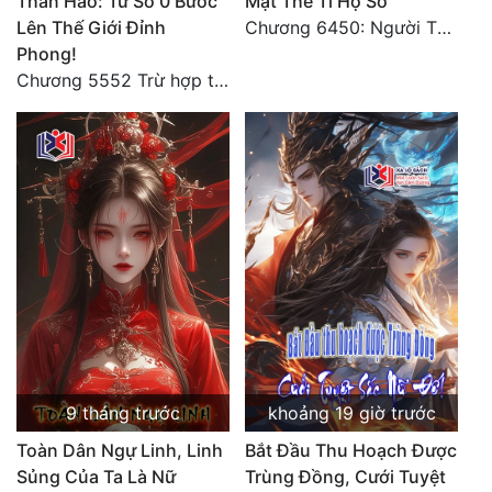
Thần Hào: Từ Số 0 Bước
Mạt Thế Ti Hộ Sở
Lên Thế Giới Đỉnh
Chương 6450: Người Thái Diễn Sơn Tuyệt Không Khuất Phục
Phong!
Chương 5552 Trừ hợp tác, không còn cách nào khác!
9 tháng trước
khoảng 19 giờ trước
Toàn Dân Ngự Linh, Linh
Bắt Đầu Thu Hoạch Được
Sủng Của Ta Là Nữ
Trùng Đồng, Cưới Tuyệt