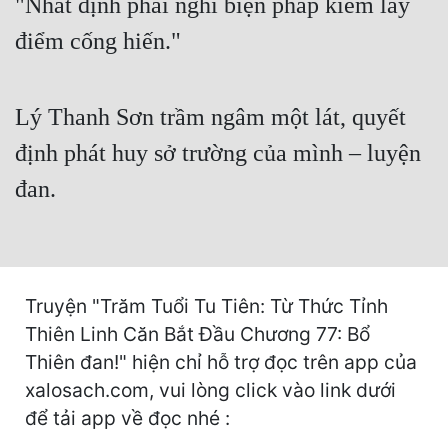
"Nhất định phải nghĩ biện pháp kiếm lấy
Hài Hước
điểm cống hiến."
Hệ Thống
Học Đường
Lý Thanh Sơn trầm ngâm một lát, quyết
Khoa Huyễn
định phát huy sở trường của mình – luyện
Khoa Huyễn Không Gian
đan.
Kinh Dị
Kiếm Hiệp
Kỳ Huyễn
Truyện "Trăm Tuổi Tu Tiên: Từ Thức Tỉnh
Kỳ Ảo
Thiên Linh Căn Bắt Đầu Chương 77: Bổ
Thiên đan!" hiện chỉ hỗ trợ đọc trên app của
Linh Dị
xalosach.com, vui lòng click vào link dưới
Làm Giàu
để tải app về đọc nhé :
Lịch Sử