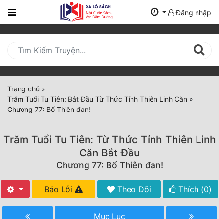
Đăng nhập
Trang
Chủ
Mới
Cập
Nhật
Trang chủ
»
(current)
Trăm Tuổi Tu Tiên: Bắt Đầu Từ Thức Tỉnh Thiên Linh Căn
»
BXH
Chương 77: Bổ Thiên đan!
Thể Loại
Trăm Tuổi Tu Tiên: Từ Thức Tỉnh Thiên Linh
Căn Bắt Đầu
Tất Cả
Chương 77: Bổ Thiên đan!
Truyện Mới Ra
Báo Lỗi
Theo Dõi
Thích (
0
)
Hoàn Thành
Mục Lục