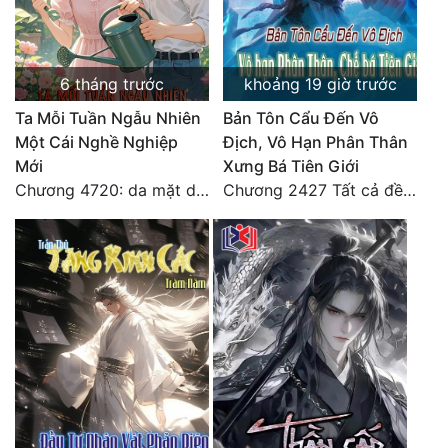
Đô Thị
Đông Phương
6 tháng trước
khoảng 19 giờ trước
Đông Phương Huyền Huyễn
Ta Mỗi Tuần Ngẫu Nhiên
Bản Tôn Cẩu Đến Vô
Đồng Nhân
Một Cái Nghề Nghiệp
Địch, Vô Hạn Phân Thân
Mới
Xưng Bá Tiên Giới
Chương 4720: da mặt dày
Chương 2427 Tất cả đều nhờ nỗ lực! Mời Đế vào Thiên!
Cẩu Đạo Trường Sinh
Ngự Thú
Truyện Nam
Truyện Nữ
Vô Địch Lưu
Xây Dựng Thế Lực
Đam Mỹ