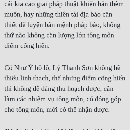
cái kia cao giai pháp thuật khiến hắn thèm
Cổ Đại
muốn, hay những thiên tài địa bảo cần
Du Hí
thiết để luyện bản mệnh pháp bảo, không
Dã Sử
thứ nào không cần lượng lớn tông môn
Dị Giới
điểm cống hiến.
Dị Năng
Gia Đấu
Có Như Ý hồ lô, Lý Thanh Sơn không hề
Góc Nhìn Nam
thiếu linh thạch, thế nhưng điểm cống hiến
Góc Nhìn Nữ
thì không dễ dàng thu hoạch được, cần
Huyền Huyễn
làm các nhiệm vụ tông môn, có đóng góp
cho tông môn, mới có thể nhận được.
Huyền Nghi
Huyền Ảo