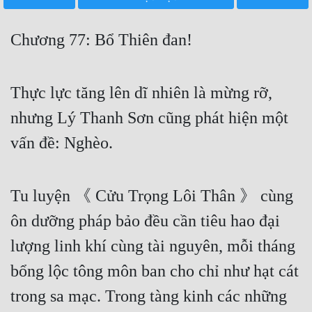
Free
Chương 77: Bổ Thiên đan!
Hậu Cung
Truyện Convert
Thực lực tăng lên dĩ nhiên là mừng rỡ,
Truyện Dịch
nhưng Lý Thanh Sơn cũng phát hiện một
Truyện Nhập Môn
vấn đề: Nghèo.
Truyện ngắn
Xa Lộ Dịch
Tu luyện 《 Cửu Trọng Lôi Thân 》 cùng
ôn dưỡng pháp bảo đều cần tiêu hao đại
Cung Đấu
lượng linh khí cùng tài nguyên, mỗi tháng
Cạnh Kỹ
bổng lộc tông môn ban cho chỉ như hạt cát
trong sa mạc. Trong tàng kinh các những
Cổ Tiên Hiệp