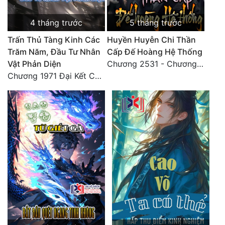
Đẹp
4 tháng trước
5 tháng trước
Trấn Thủ Tàng Kinh Các
Huyền Huyễn Chi Thần
Đẹp Hiệp
Trăm Năm, Đầu Tư Nhân
Cấp Đế Hoàng Hệ Thống
Vật Phản Diện
Chương 2531 - Chương cuối
Tính Cách Nhân Vật :
Chương 1971 Đại Kết Cục!
Cơ Trí
Sát Phạt Quyết Đoán
Vô Sỉ
Điềm Đạm