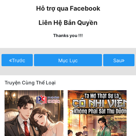
Hỗ trợ qua Facebook
Quân Sự
Sảng Văn
Liên Hệ Bản Quyền
Sắc
Thanks you !!!
Sủng
Thanh Xuân
Trước
Mục Lục
Sau
Tiên Hiệp
Tiểu Thuyết
Truyện Cùng Thể Loại
Trinh Thám
Triều Đấu
Trùng Sinh
Trọng Sinh