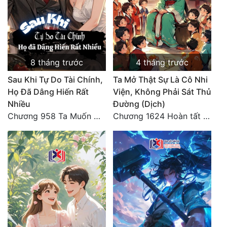
Tu Chân
Tu Tiên
Tội Phạm
8 tháng trước
4 tháng trước
Vô Địch
Sau Khi Tự Do Tài Chính,
Ta Mở Thật Sự Là Cô Nhi
Họ Đã Dâng Hiến Rất
Viện, Không Phải Sát Thủ
Võ Hiệp
Nhiều
Đường (Dịch)
Võng Du
Chương 958 Ta Muốn Cùng Các Cô Vĩnh Viễn Ở Bên Nhau (2) Hết
Chương 1624 Hoàn tất cảm nghĩ (2)
Xuyên Không
Xuyên Nhanh
Xuyên Sách
Xuyên Thư
Điền Văn