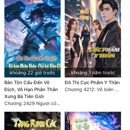
Đẹp
Đẹp Hiệp
Tính Cách Nhân Vật :
Cơ Trí
Sát Phạt Quyết Đoán
khoảng 22 giờ trước
khoảng 1 năm trước
Vô Sỉ
Bản Tôn Cẩu Đến Vô
Đô Thị Cực Phẩm Y Thần
Điềm Đạm
Địch, Vô Hạn Phân Thân
Chương 4212: Vô biên hắc ám
Xưng Bá Tiên Giới
Chương 2429 Ngươi có tuệ nhãn? Ta có...