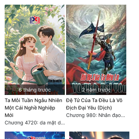
Đô Thị
Đông Phương
Đông Phương Huyền Huyễn
Đồng Nhân
Cẩu Đạo Trường Sinh
Ngự Thú
Truyện Nam
6 tháng trước
2 năm trước
Ta Mỗi Tuần Ngẫu Nhiên
Đệ Tử Của Ta Đều Là Vô
Truyện Nữ
Một Cái Nghề Nghiệp
Địch Đại Yêu (Dịch)
Vô Địch Lưu
Mới
Chương 980: Nhân đạo thành Thánh (4). HẾT.
Chương 4720: da mặt dày
Xây Dựng Thế Lực
Đam Mỹ