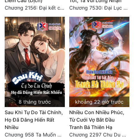
Liếm Cẩu (Dịch)
Tốt, Ta Vui Lòng Nhận
Tu Chân
Chương 2156: Đại kết cục!!!
Chương 7530: Đại Lục Khởi Nguyên – Kiến Thành 71
Tu Tiên
Tội Phạm
Vô Địch
Võ Hiệp
Võng Du
Xuyên Không
Xuyên Nhanh
8 tháng trước
khoảng 22 giờ trước
Xuyên Sách
Sau Khi Tự Do Tài Chính,
Nhiều Con Nhiều Phúc,
Xuyên Thư
Họ Đã Dâng Hiến Rất
Từ Cưới Vợ Bắt Đầu
Nhiều
Tranh Bá Thiên Hạ
Điền Văn
Chương 958 Ta Muốn Cùng Các Cô Vĩnh Viễn Ở Bên Nhau (2) Hết
Chương 2297 Chu Du Du mang thai