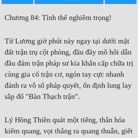
Free
Chương 84: Tình thế nghiêm trọng!
Hậu Cung
Truyện Convert
Từ Lương giờ phút này ngay tại dưới mặt
Truyện Dịch
đất trận trụ cột phòng, đầu đầy mồ hôi dẫn
Truyện Nhập Môn
đầu đám trận pháp sư kia khẩn cấp chữa trị
Truyện ngắn
cùng gia cố trận cơ, ngón tay cực nhanh
Xa Lộ Dịch
đánh ra vô số pháp quyết, ổn định lung lay
sắp đổ "Bàn Thạch trận".
Cung Đấu
Cạnh Kỹ
Lý Hồng Thiền quát một tiếng, thân hóa
kiếm quang, vọt thẳng ra quang thuẫn, giết
Cổ Tiên Hiệp