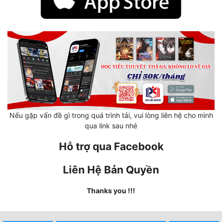
Mưu Mô
Mạt Thế
Mỹ Thực
Ngôn Tình
Ngược
Nếu gặp vấn đề gì trong quá trình tải, vui lòng liên hệ cho mình
Nữ Cường
qua link sau nhé
Nữ Phụ
Hỗ trợ qua Facebook
Phong Thủy - Tâm Linh
Liên Hệ Bản Quyền
Phương Tây
Thanks you !!!
Phản Phái
Quan Trường