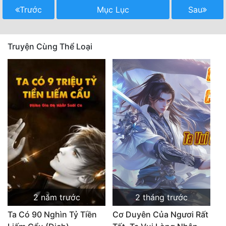
Trước
Mục Lục
Sau
Quân Sự
Sảng Văn
Truyện Cùng Thể Loại
Sắc
Sủng
Thanh Xuân
Tiên Hiệp
Tiểu Thuyết
Trinh Thám
Triều Đấu
2 năm trước
2 tháng trước
Trùng Sinh
Ta Có 90 Nghìn Tỷ Tiền
Cơ Duyên Của Ngươi Rất
Trọng Sinh