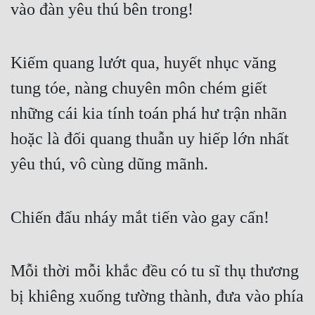
vào đàn yêu thú bên trong!
Cổ Đại
Du Hí
Kiếm quang lướt qua, huyết nhục văng
Dã Sử
tung tóe, nàng chuyên môn chém giết
Dị Giới
những cái kia tính toán phá hư trận nhãn
Dị Năng
hoặc là đối quang thuẫn uy hiếp lớn nhất
Gia Đấu
yêu thú, vô cùng dũng mãnh.
Góc Nhìn Nam
Góc Nhìn Nữ
Chiến đấu nháy mắt tiến vào gay cấn!
Huyền Huyễn
Huyền Nghi
Mỗi thời mỗi khắc đều có tu sĩ thụ thương
Huyền Ảo
bị khiêng xuống tường thành, đưa vào phía