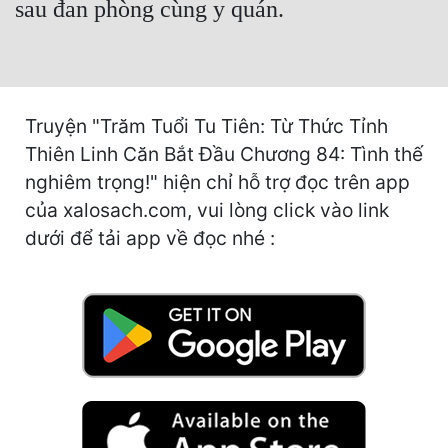
sau đan phòng cùng y quán.
Hài Hước
Hệ Thống
Học Đường
Truyện "Trăm Tuổi Tu Tiên: Từ Thức Tỉnh
Khoa Huyễn
Thiên Linh Căn Bắt Đầu Chương 84: Tình thế
Khoa Huyễn Không Gian
nghiêm trọng!" hiện chỉ hỗ trợ đọc trên app
Kinh Dị
của xalosach.com, vui lòng click vào link
dưới để tải app về đọc nhé :
Kiếm Hiệp
Kỳ Huyễn
Kỳ Ảo
Linh Dị
Làm Giàu
Lịch Sử