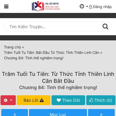
Đăng nhập
Trang
Chủ
Mới
Cập
Nhật
Trang chủ
»
(current)
Trăm Tuổi Tu Tiên: Bắt Đầu Từ Thức Tỉnh Thiên Linh Căn
»
BXH
Chương 84: Tình thế nghiêm trọng!
Thể Loại
Trăm Tuổi Tu Tiên: Từ Thức Tỉnh Thiên Linh
Căn Bắt Đầu
Tất Cả
Chương 84: Tình thế nghiêm trọng!
Truyện Mới Ra
Báo Lỗi
Theo Dõi
Thích (
0
)
Hoàn Thành
Mục Lục