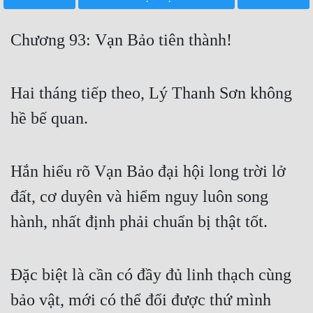
Free
Chương 93: Vạn Bảo tiên thành!
Hậu Cung
Truyện Convert
Hai tháng tiếp theo, Lý Thanh Sơn không
Truyện Dịch
hề bế quan.
Truyện Nhập Môn
Truyện ngắn
Hắn hiểu rõ Vạn Bảo đại hội long trời lở
Xa Lộ Dịch
đất, cơ duyên và hiểm nguy luôn song
hành, nhất định phải chuẩn bị thật tốt.
Cung Đấu
Cạnh Kỹ
Đặc biệt là cần có đầy đủ linh thạch cùng
Cổ Tiên Hiệp
bảo vật, mới có thể đổi được thứ mình