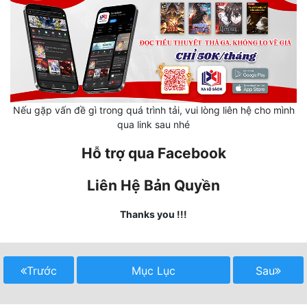
Mưu Mô
Mạt Thế
Mỹ Thực
Ngôn Tình
Nếu gặp vấn đề gì trong quá trình tải, vui lòng liên hệ cho mình
qua link sau nhé
Ngược
Hỗ trợ qua Facebook
Nữ Cường
Liên Hệ Bản Quyền
Nữ Phụ
Thanks you !!!
Phong Thủy - Tâm Linh
Phương Tây
Trước
Mục Lục
Sau
Phản Phái
Quan Trường