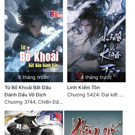
Tu Chân
Tu Tiên
Tội Phạm
Vô Địch
Võ Hiệp
Võng Du
8 tháng trước
4 tháng trước
Xuyên Không
Từ Bổ Khoái Bắt Đầu
Linh Kiếm Tôn
Xuyên Nhanh
Đánh Dấu Vô Địch
Chương 5424: Đại kết cục (Hạ)
Chương 3744. Chiến Đấu nghiền ép, Cực Thiên Chỉ Chủ (Đại Kết Cục)
Xuyên Sách
Xuyên Thư
Điền Văn