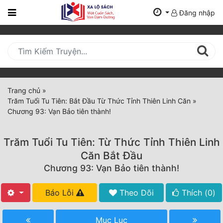
Đăng nhập
Trang
Chủ
Mới
Cập
Nhật
Trang chủ
»
(current)
Trăm Tuổi Tu Tiên: Bắt Đầu Từ Thức Tỉnh Thiên Linh Căn
»
BXH
Chương 93: Vạn Bảo tiên thành!
Thể Loại
Trăm Tuổi Tu Tiên: Từ Thức Tỉnh Thiên Linh
Căn Bắt Đầu
Tất Cả
Chương 93: Vạn Bảo tiên thành!
Truyện Mới Ra
Báo Lỗi
Theo Dõi
Thích (
0
)
Hoàn Thành
Mục Lục