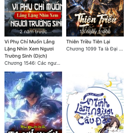
Đẹp
Đẹp Hiệp
2 năm trước
13 ngày trước
Tính Cách Nhân Vật :
Vi Phụ Chỉ Muốn Lẳng
Thiên Triều Tiên Lại
Lặng Nhìn Xem Ngươi
Chương 1099 Ta là Đại La Tiên! Một người đắc đạo, gà chó lên trời (Đại kết cục)
Cơ Trí
Trường Sinh (Dịch)
Chương 1546: Các ngươi đều lưu danh trên sinh tử bạ, không đóng bài, chư hung Phong Đô thành đều tập hợp (5)
Sát Phạt Quyết Đoán
Vô Sỉ
Điềm Đạm