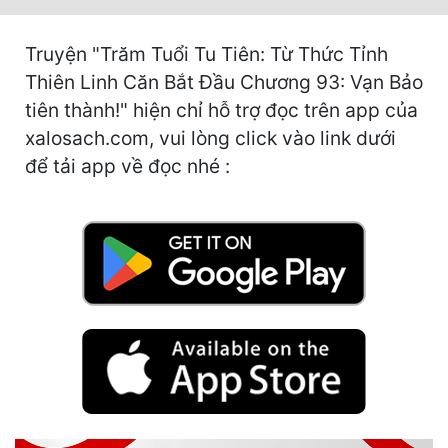
Hài Hước
Hệ Thống
Truyện "Trăm Tuổi Tu Tiên: Từ Thức Tỉnh
Thiên Linh Căn Bắt Đầu Chương 93: Vạn Bảo
Học Đường
tiên thành!" hiện chỉ hỗ trợ đọc trên app của
Khoa Huyễn
xalosach.com, vui lòng click vào link dưới
để tải app về đọc nhé :
Khoa Huyễn Không Gian
Kinh Dị
Kiếm Hiệp
Kỳ Huyễn
Kỳ Ảo
Linh Dị
Làm Giàu
Lịch Sử