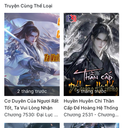
Truyện Cùng Thể Loại
Quân Sự
Sảng Văn
Sắc
Sủng
Thanh Xuân
Tiên Hiệp
Tiểu Thuyết
Trinh Thám
2 tháng trước
5 tháng trước
Triều Đấu
Cơ Duyên Của Ngươi Rất
Huyền Huyễn Chi Thần
Tốt, Ta Vui Lòng Nhận
Cấp Đế Hoàng Hệ Thống
Trùng Sinh
Chương 7530: Đại Lục Khởi Nguyên – Kiến Thành 71
Chương 2531 - Chương cuối
Trọng Sinh