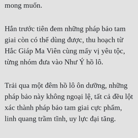
mong muốn.
Cổ Đại
Du Hí
Hắn trước tiên đem những pháp bảo tam
Dã Sử
giai còn có thể dùng được, thu hoạch từ
Dị Giới
Hắc Giáp Ma Viên cùng mấy vị yêu tộc,
Dị Năng
từng nhóm đưa vào Như Ý hồ lô.
Gia Đấu
Góc Nhìn Nam
Trải qua một đêm hồ lô ôn dưỡng, những
Góc Nhìn Nữ
pháp bảo này không ngoại lệ, tất cả đều lột
Huyền Huyễn
xác thành pháp bảo tam giai cực phẩm,
Huyền Nghi
linh quang trầm tĩnh, uy lực đại tăng.
Huyền Ảo