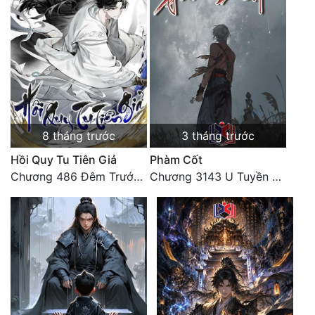
Đô Thị
Đông Phương
Đông Phương Huyền Huyễn
Đồng Nhân
8 tháng trước
3 tháng trước
Cẩu Đạo Trường Sinh
Hồi Quy Tu Tiên Giả
Phàm Cốt
Ngự Thú
Chương 486 Đêm Trước Ngày Tận Thế (3)
Chương 3143 U Tuyền Điện, U Minh dị tượng bách quỷ dạ hành
Truyện Nam
Truyện Nữ
Vô Địch Lưu
Xây Dựng Thế Lực
Đam Mỹ