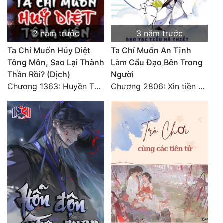
2 năm trước
3 năm trước
Ta Chỉ Muốn Hủy Diệt
Ta Chỉ Muốn An Tĩnh
Tông Môn, Sao Lại Thành
Làm Cẩu Đạo Bên Trong
Thần Rồi? (Dịch)
Người
Chương 1363: Huyền Thần Cố Minh Triều Khắc! (2)
Chương 2806: Xin tiền bối nhất định phải tin tưởng cách làm