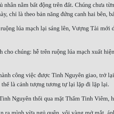
hủ nhân nằm bất động trên đất. Chúng chưa từn
ruộng lúa mạch lại sáng lên, Vượng Tài mới dẫn
 cho chúng: hễ trên ruộng lúa mạch xuất hiện
thành công việc được Tinh Nguyên giao, trở lạ
n ra mình vừa ngủ quên, vội vàng mở mắt, án