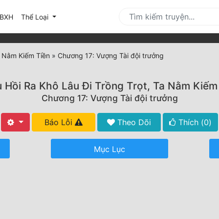
urrent)
BXH
Thể Loại
Ta Nằm Kiếm Tiền
»
Chương 17: Vượng Tài đội trưởng
u Hồi Ra Khô Lâu Đi Trồng Trọt, Ta Nằm Kiếm
Chương 17: Vượng Tài đội trưởng
Báo Lỗi
Theo Dõi
Thích (
0
)
Mục Lục