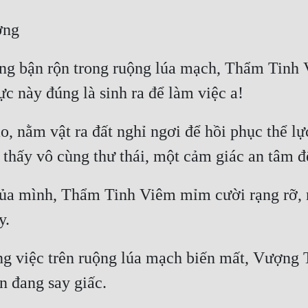
ang bận rộn trong ruộng lúa mạch, Thẩm Tinh
nằm vật ra đất nghỉ ngơi để hồi phục thể lực
của mình, Thẩm Tinh Viêm mỉm cười rạng rỡ, n
g việc trên ruộng lúa mạch biến mất, Vượng Tà