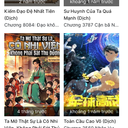
2 năm trước
khoảng 1 năm trước
Kiếm Đạo Đệ Nhất Tiên
Sư Huynh Của Ta Quá
(Dịch)
Mạnh (Dịch)
Chương 8084: Đạo không bờ bến (Đại kết cục) (10)
Chương 3787 Cặn bã Nam Thiên Đạo
4 tháng trước
khoảng 1 năm trước
Ta Mở Thật Sự Là Cô Nhi
Toàn Cầu Cao Võ (Dịch)