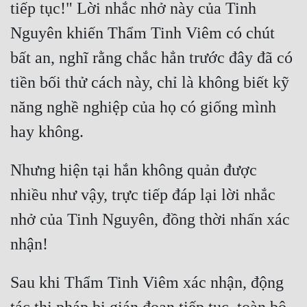
tiếp tục!" Lời nhắc nhở này của Tinh 
Đẹp
Nguyên khiến Thẩm Tinh Viêm có chút 
Đẹp Hiệp
bất an, nghĩ rằng chắc hẳn trước đây đã có 
tiền bối thử cách này, chỉ là không biết kỹ 
Tính Cách Nhân Vật :
năng nghề nghiệp của họ có giống mình 
Cơ Trí
Sát Phạt Quyết Đoán
Nhưng hiện tại hắn không quản được 
Vô Sỉ
nhiều như vậy, trực tiếp đáp lại lời nhắc 
Điềm Đạm
nhở của Tinh Nguyên, đồng thời nhấn xác 
Sau khi Thẩm Tinh Viêm xác nhận, động 