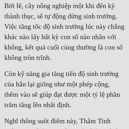
Bởi lẽ, cây nông nghiệp một khi đến kỳ 
Mưu Mô
thành thục, sẽ tự động dừng sinh trưởng. 
Mạt Thế
Việc tăng tốc độ sinh trưởng lúc này chẳng 
Mỹ Thực
khác nào lấy bất kỳ con số nào nhân với 
Ngôn Tình
không, kết quả cuối cùng thường là con số 
Ngược
Nữ Cường
Còn kỹ năng gia tăng tiến độ sinh trưởng 
Nữ Phụ
của hắn lại giống như một phép cộng, 
Phong Thủy - Tâm Linh
thêm vào sẽ giúp đạt được một tỷ lệ phần 
Phương Tây
Phản Phái
Nghĩ thông suốt điểm này, Thẩm Tinh 
Quan Trường