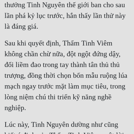
thưởng Tinh Nguyên thế giới ban cho sau 
Tu Chân
lần phá kỷ lục trước, hắn thấy lần thử này 
Tu Tiên
Tội Phạm
Sau khi quyết định, Thẩm Tinh Viêm 
Vô Địch
không chần chừ nữa, đột ngột đứng dậy, 
Võ Hiệp
đổi liềm đao trong tay thành tân thủ thủ 
Võng Du
trượng, đồng thời chọn bốn mẫu ruộng lúa 
Xuyên Không
mạch ngay trước mặt làm mục tiêu, trong 
Xuyên Nhanh
lòng niệm chú thi triển kỹ năng nghề 
Xuyên Sách
Xuyên Thư
Lúc này, Tinh Nguyên dường như cũng 
Điền Văn