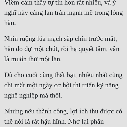
Viêm cảm thấy tự tin hơn rất nhiều, và ý 
Quân Sự
nghĩ này càng lan tràn mạnh mẽ trong lòng 
Sảng Văn
Sắc
Nhìn ruộng lúa mạch sắp chín trước mắt, 
Sủng
hắn do dự một chút, rồi hạ quyết tâm, vẫn 
Thanh Xuân
Tiên Hiệp
Dù cho cuối cùng thất bại, nhiều nhất cũng 
Tiểu Thuyết
chỉ mất một ngày cơ hội thi triển kỹ năng 
Trinh Thám
Triều Đấu
Nhưng nếu thành công, lợi ích thu được có 
Trùng Sinh
thể nói là rất hậu hĩnh. Nhớ lại phần 
Trọng Sinh