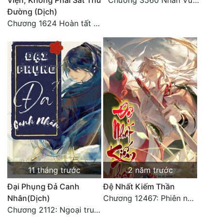
Viện, Không Phải Sát Thủ
Chương 3560 Nhân Vương trở về - END
Đường (Dịch)
Chương 1624 Hoàn tất cảm nghĩ (2)
11 tháng trước
2 năm trước
Đại Phụng Đả Canh
Đệ Nhất Kiếm Thần
Nhân(Dịch)
Chương 12467: Phiên ngoại 20: Sinh nhật vui vẻ - Hoàn
Chương 2112: Ngoại truyện 3 - Tiệc mừng công