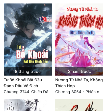
8 tháng trước
3 năm trước
Từ Bổ Khoái Bắt Đầu
Nương Tử Nhà Ta, Không
Đánh Dấu Vô Địch
Thích Hợp
Chương 3744. Chiến Đấu nghiền ép, Cực Thiên Chỉ Chủ (Đại Kết Cục)
Chương 3054 - Phiên ngoại 3: Nhật ký của Tống Như Nguyệt (2)