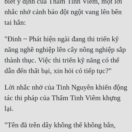
biết ý định của Thẩm Tinh Viêm, một lời 
Đô Thị
nhắc nhở cảnh báo đột ngột vang lên bên 
Đông Phương
Đông Phương Huyền Huyễn
"Đinh ~ Phát hiện ngài đang thi triển kỹ 
Đồng Nhân
năng nghề nghiệp lên cây nông nghiệp sắp 
thành thục. Việc thi triển kỹ năng có thể 
Cẩu Đạo Trường Sinh
Ngự Thú
Truyện Nam
Lời nhắc nhở của Tinh Nguyên khiến động 
Truyện Nữ
tác thi pháp của Thẩm Tinh Viêm khựng 
Vô Địch Lưu
Xây Dựng Thế Lực
"Tên đã trên dây không thể không bắn, 
Đam Mỹ