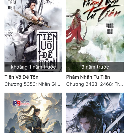
khoảng 1 năm trước
3 năm trước
Tiên Võ Đế Tôn
Phàm Nhân Tu Tiên
Chương 5353: Nhân Gian Đạo (Đại kết cục) (2)
Chương 2468: 2468: Trở Lại Vực Chủ Thành