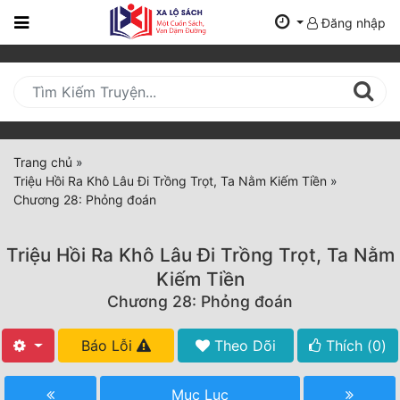
Đăng nhập
Trang
Chủ
Mới
Cập
Nhật
Trang chủ
»
(current)
Triệu Hồi Ra Khô Lâu Đi Trồng Trọt, Ta Nằm Kiếm Tiền
»
BXH
Chương 28: Phỏng đoán
Thể Loại
Triệu Hồi Ra Khô Lâu Đi Trồng Trọt, Ta Nằm
Kiếm Tiền
Tất Cả
Chương 28: Phỏng đoán
Truyện Mới Ra
Báo Lỗi
Theo Dõi
Thích (
0
)
Hoàn Thành
Mục Lục