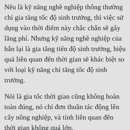
Cổ Đại
Nếu là kỹ năng nghề nghiệp thông thường 
Du Hí
chỉ gia tăng tốc độ sinh trưởng, thì việc sử 
dụng vào thời điểm này chắc chắn sẽ gây 
Dã Sử
lãng phí. Nhưng kỹ năng nghề nghiệp của 
Dị Giới
hắn lại là gia tăng tiến độ sinh trưởng, hiệu 
Dị Năng
quả liên quan đến thời gian sẽ khác biệt so 
Gia Đấu
với loại kỹ năng chỉ tăng tốc độ sinh 
Góc Nhìn Nam
Góc Nhìn Nữ
Nói là gia tốc thời gian cũng không hoàn 
Huyền Huyễn
toàn đúng, nó chỉ đơn thuần tác động lên 
Huyền Nghi
cây nông nghiệp, và tính liên quan đến 
Huyền Ảo