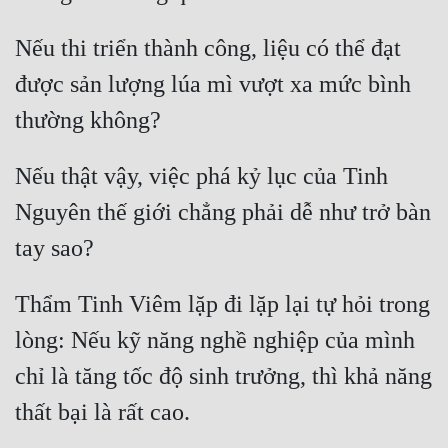
Hài Hước
Nếu thi triển thành công, liệu có thể đạt 
Hệ Thống
được sản lượng lúa mì vượt xa mức bình 
Học Đường
Khoa Huyễn
Khoa Huyễn Không Gian
Nếu thật vậy, việc phá kỷ lục của Tinh 
Kinh Dị
Nguyên thế giới chẳng phải dễ như trở bàn 
Kiếm Hiệp
Kỳ Huyễn
Thẩm Tinh Viêm lặp đi lặp lại tự hỏi trong 
Kỳ Ảo
lòng: Nếu kỹ năng nghề nghiệp của mình 
Linh Dị
chỉ là tăng tốc độ sinh trưởng, thì khả năng 
Làm Giàu
Lịch Sử