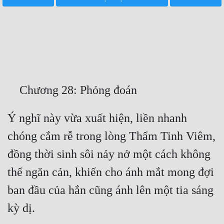
Free
Hậu Cung
Truyện Convert
Truyện Dịch
Truyện Nhập Môn
Truyện ngắn
Ý nghĩ này vừa xuất hiện, liền nhanh 
chóng cắm rễ trong lòng Thẩm Tinh Viêm, 
Xa Lộ Dịch
đồng thời sinh sôi nảy nở một cách không 
thể ngăn cản, khiến cho ánh mắt mong đợi 
Cung Đấu
ban đầu của hắn cũng ánh lên một tia sáng 
Cạnh Kỹ
Cổ Tiên Hiệp