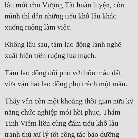
lâu mới cho Vượng Tài huấn luyện, còn 
Đô Thị
mình thì dẫn những tiểu khô lâu khác 
Đông Phương
Đông Phương Huyền Huyễn
Đồng Nhân
Không lâu sau, tám lao động lành nghề 
Cẩu Đạo Trường Sinh
Tám lao động đối phó với bốn mẫu đất, 
Ngự Thú
Truyện Nam
Thấy vẫn còn một khoảng thời gian nữa kỹ 
Truyện Nữ
năng chức nghiệp mới hồi phục, Thẩm 
Vô Địch Lưu
Tinh Viêm liền cùng đám tiểu khô lâu 
Xây Dựng Thế Lực
tranh thủ xử lý tốt công tác bảo dưỡng 
Đam Mỹ