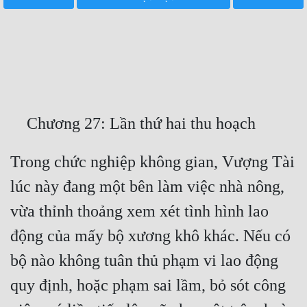
Free
Hậu Cung
Truyện Convert
Truyện Dịch
Truyện Nhập Môn
Truyện ngắn
Trong chức nghiệp không gian, Vượng Tài 
lúc này đang một bên làm việc nhà nông, 
Xa Lộ Dịch
vừa thỉnh thoảng xem xét tình hình lao 
động của mấy bộ xương khô khác. Nếu có 
Cung Đấu
bộ nào không tuân thủ phạm vi lao động 
Cạnh Kỹ
quy định, hoặc phạm sai lầm, bỏ sót công 
Cổ Tiên Hiệp