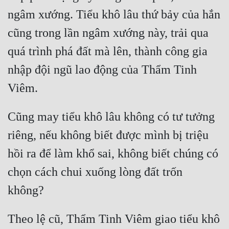
Tu Chân
ngâm xướng. Tiểu khô lâu thứ bảy của hắn 
cũng trong lần ngâm xướng này, trải qua 
Tu Tiên
quá trình phá đất mà lên, thành công gia 
Tội Phạm
nhập đội ngũ lao động của Thẩm Tinh 
Vô Địch
Võ Hiệp
Võng Du
Cũng may tiểu khô lâu không có tư tưởng 
riêng, nếu không biết được mình bị triệu 
Xuyên Không
hồi ra để làm khổ sai, không biết chúng có 
Xuyên Nhanh
chọn cách chui xuống lòng đất trốn 
Xuyên Sách
Xuyên Thư
Điền Văn
Theo lệ cũ, Thẩm Tinh Viêm giao tiểu khô 