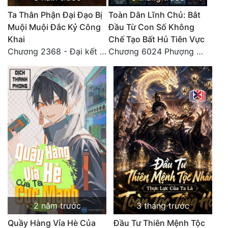
Ta Thân Phận Đại Đạo Bị
Toàn Dân Lĩnh Chủ: Bắt
Muội Muội Đắc Kỷ Công
Đầu Từ Con Số Không
Khai
Chế Tạo Bất Hủ Tiên Vực
Chương 2368 - Đại kết cục!! (5) HẾT.
Chương 6024 Phượng Tổ giúp ta! Mở lại luân hồi!
2 năm trước
3 tháng trước
Quầy Hàng Vỉa Hè Của
Đầu Tư Thiên Mệnh Tộc