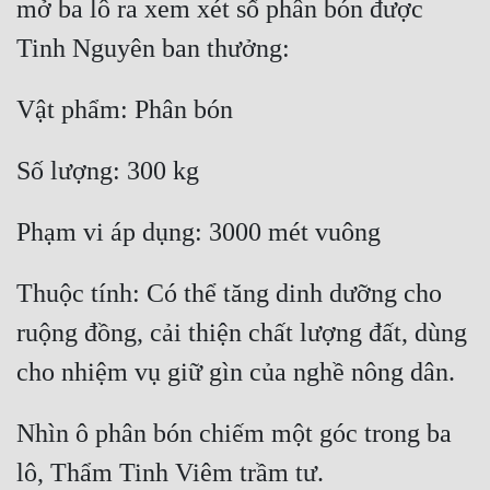
mở ba lô ra xem xét số phân bón được 
Quân Sự
Sảng Văn
Sắc
Sủng
Thanh Xuân
Tiên Hiệp
Thuộc tính: Có thể tăng dinh dưỡng cho 
Tiểu Thuyết
ruộng đồng, cải thiện chất lượng đất, dùng 
Trinh Thám
Triều Đấu
Trùng Sinh
Nhìn ô phân bón chiếm một góc trong ba 
Trọng Sinh