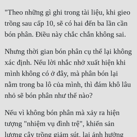
Tu Chân
"Theo những gì ghi trong tài liệu, khi gieo 
Tu Tiên
trồng sau cấp 10, sẽ có hai đến ba lần cần 
Tội Phạm
Vô Địch
Nhưng thời gian bón phân cụ thể lại không 
Võ Hiệp
xác định. Nếu lời nhắc nhở xuất hiện khi 
Võng Du
mình không có ở đây, mà phân bón lại 
Xuyên Không
nằm trong ba lô của mình, thì đám khô lâu 
Xuyên Nhanh
Xuyên Sách
Nếu vì không bón phân mà xảy ra hiện 
Xuyên Thư
tượng "nhiệm vụ đình trệ", khiến sản 
Điền Văn
lượng cây trồng giảm sút, lại ảnh hưởng 