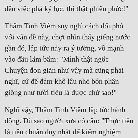
Đô Thị
Đông Phương
Thẩm Tinh Viêm suy nghĩ cách đối phó 
Đông Phương Huyền Huyễn
với vấn đề này, chợt nhìn thấy giếng nước 
Đồng Nhân
gần đó, lập tức nảy ra ý tưởng, vỗ mạnh 
vào đầu lẩm bẩm: "Mình thật ngốc! 
Cẩu Đạo Trường Sinh
Chuyện đơn giản như vậy mà cũng phải 
Ngự Thú
nghĩ, cứ để đám khô lâu nhỏ bón phân 
Truyện Nam
Truyện Nữ
Nghĩ vậy, Thẩm Tinh Viêm lập tức hành 
Vô Địch Lưu
động. Dù sao người xưa có câu: "Thực tiễn 
Xây Dựng Thế Lực
là tiêu chuẩn duy nhất để kiểm nghiệm 
Đam Mỹ