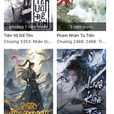
khoảng 1 năm trước
3 năm trước
Tiên Võ Đế Tôn
Phàm Nhân Tu Tiên
Chương 5353: Nhân Gian Đạo (Đại kết cục) (2)
Chương 2468: 2468: Trở Lại Vực Chủ Thành