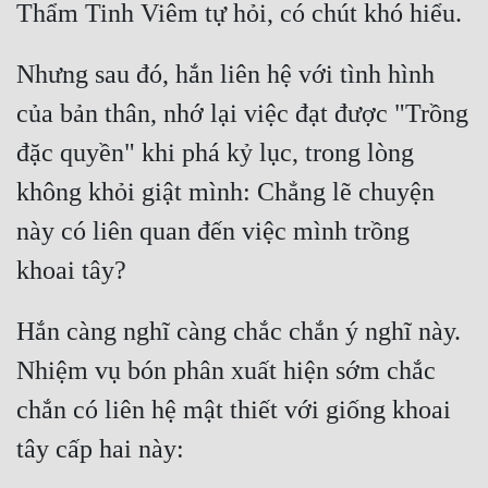
Hài Hước
Hệ Thống
Nhưng sau đó, hắn liên hệ với tình hình 
Học Đường
của bản thân, nhớ lại việc đạt được "Trồng 
Khoa Huyễn
đặc quyền" khi phá kỷ lục, trong lòng 
Khoa Huyễn Không Gian
không khỏi giật mình: Chẳng lẽ chuyện 
Kinh Dị
này có liên quan đến việc mình trồng 
Kiếm Hiệp
Kỳ Huyễn
Hắn càng nghĩ càng chắc chắn ý nghĩ này. 
Kỳ Ảo
Nhiệm vụ bón phân xuất hiện sớm chắc 
Linh Dị
chắn có liên hệ mật thiết với giống khoai 
Làm Giàu
Lịch Sử