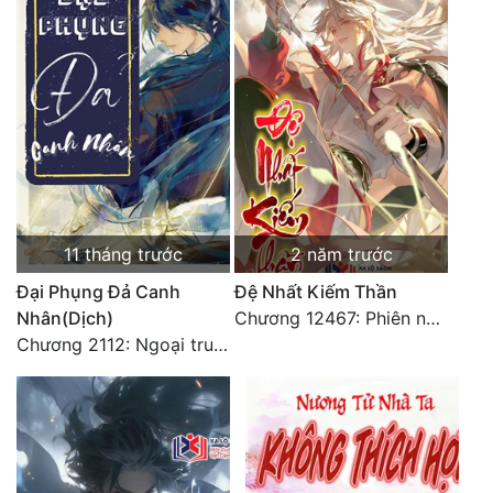
11 tháng trước
2 năm trước
Đại Phụng Đả Canh
Đệ Nhất Kiếm Thần
Nhân(Dịch)
Chương 12467: Phiên ngoại 20: Sinh nhật vui vẻ - Hoàn
Chương 2112: Ngoại truyện 3 - Tiệc mừng công