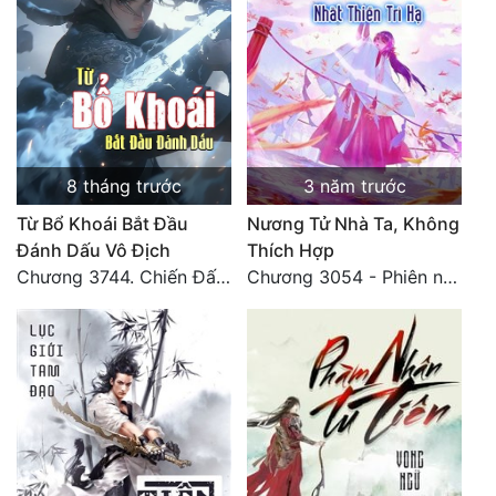
8 tháng trước
3 năm trước
Từ Bổ Khoái Bắt Đầu
Nương Tử Nhà Ta, Không
Đánh Dấu Vô Địch
Thích Hợp
Chương 3744. Chiến Đấu nghiền ép, Cực Thiên Chỉ Chủ (Đại Kết Cục)
Chương 3054 - Phiên ngoại 3: Nhật ký của Tống Như Nguyệt (2)