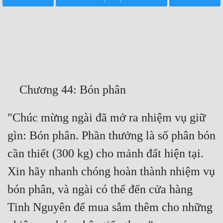
Free
Hậu Cung
Truyện Convert
Truyện Dịch
Truyện Nhập Môn
Truyện ngắn
"Chúc mừng ngài đã mở ra nhiệm vụ giữ 
gìn: Bón phân. Phần thưởng là số phân bón 
Xa Lộ Dịch
cần thiết (300 kg) cho mảnh đất hiện tại. 
Xin hãy nhanh chóng hoàn thành nhiệm vụ 
Cung Đấu
bón phân, và ngài có thể đến cửa hàng 
Cạnh Kỹ
Tinh Nguyên để mua sắm thêm cho những 
Cổ Tiên Hiệp