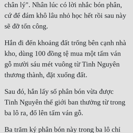
chân lý". Nhân lúc có lời nhắc bón phân, 
Đẹp
cứ để đám khô lâu nhỏ học hết rồi sau này 
Đẹp Hiệp
Tính Cách Nhân Vật :
Hắn đi đến khoảng đất trống bên cạnh nhà 
Cơ Trí
kho, dùng 100 đồng tệ mua một tấm ván 
gỗ mười sáu mét vuông từ Tinh Nguyên 
Sát Phạt Quyết Đoán
Vô Sỉ
Điềm Đạm
Sau đó, hắn lấy số phân bón vừa được 
Tinh Nguyên thế giới ban thưởng từ trong 
Ba trăm ký phân bón này trong ba lô chỉ 