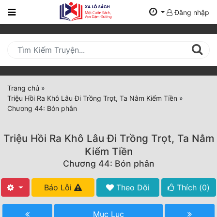
Đăng nhập
Trang
Chủ
Mới
Cập
Nhật
Trang chủ
»
(current)
Triệu Hồi Ra Khô Lâu Đi Trồng Trọt, Ta Nằm Kiếm Tiền
»
BXH
Chương 44: Bón phân
Thể Loại
Triệu Hồi Ra Khô Lâu Đi Trồng Trọt, Ta Nằm
Kiếm Tiền
Tất Cả
Chương 44: Bón phân
Truyện Mới Ra
Báo Lỗi
Theo Dõi
Thích (
0
)
Hoàn Thành
Mục Lục