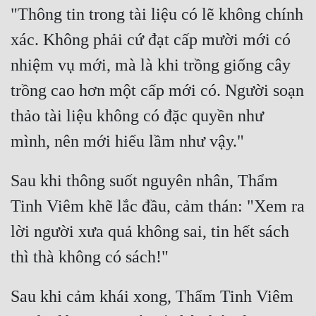
"Thông tin trong tài liệu có lẽ không chính 
Mưu Mô
xác. Không phải cứ đạt cấp mười mới có 
Mạt Thế
nhiệm vụ mới, mà là khi trồng giống cây 
Mỹ Thực
trồng cao hơn một cấp mới có. Người soạn 
Ngôn Tình
thảo tài liệu không có đặc quyền như 
Ngược
Nữ Cường
Sau khi thông suốt nguyên nhân, Thẩm 
Nữ Phụ
Tinh Viêm khẽ lắc đầu, cảm thán: "Xem ra 
Phong Thủy - Tâm Linh
lời người xưa quả không sai, tin hết sách 
Phương Tây
Phản Phái
Sau khi cảm khái xong, Thẩm Tinh Viêm 
Quan Trường