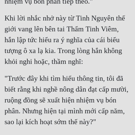
Cổ Đại
Du Hí
Khi lời nhắc nhở này từ Tinh Nguyên thế 
giới vang lên bên tai Thẩm Tinh Viêm, 
Dã Sử
hắn lập tức hiểu ra ý nghĩa của cái biểu 
Dị Giới
tượng ô xa lạ kia. Trong lòng hắn không 
Dị Năng
Gia Đấu
Góc Nhìn Nam
"Trước đây khi tìm hiểu thông tin, tôi đã 
biết rằng khi nghề nông dân đạt cấp mười, 
Góc Nhìn Nữ
ruộng đồng sẽ xuất hiện nhiệm vụ bón 
Huyền Huyễn
phân. Nhưng hiện tại mình mới cấp năm, 
Huyền Nghi
Huyền Ảo