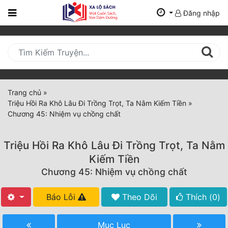
Đăng nhập
Trang
Chủ
Mới
Cập
Nhật
Trang chủ
»
(current)
Triệu Hồi Ra Khô Lâu Đi Trồng Trọt, Ta Nằm Kiếm Tiền
»
BXH
Chương 45: Nhiệm vụ chồng chất
Thể Loại
Triệu Hồi Ra Khô Lâu Đi Trồng Trọt, Ta Nằm
Kiếm Tiền
Tất Cả
Chương 45: Nhiệm vụ chồng chất
Truyện Mới Ra
Báo Lỗi
Theo Dõi
Thích (
0
)
Hoàn Thành
Mục Lục