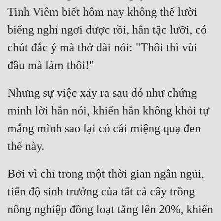
Cổ Đại
Tinh Viêm biết hôm nay không thể lười 
Du Hí
biếng nghỉ ngơi được rồi, hắn tặc lưỡi, có 
chút đắc ý mà thở dài nói: "Thôi thì vùi 
Dã Sử
Dị Giới
Dị Năng
Nhưng sự việc xảy ra sau đó như chứng 
Gia Đấu
minh lời hắn nói, khiến hắn không khỏi tự 
Góc Nhìn Nam
mắng mình sao lại có cái miệng quạ đen 
Góc Nhìn Nữ
Huyền Huyễn
Bởi vì chỉ trong một thời gian ngắn ngủi, 
Huyền Nghi
tiến độ sinh trưởng của tất cả cây trồng 
Huyền Ảo
nông nghiệp đồng loạt tăng lên 20%, khiến 