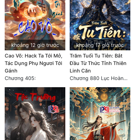
khoảng 12 giờ trước
khoảng 17 giờ trước
Cao Võ: Hack Ta Tới Mở,
Trăm Tuổi Tu Tiên: Bắt
Tác Dụng Phụ Ngươi Tới
Đầu Từ Thức Tỉnh Thiên
Gánh
Linh Căn
Chương 405:
Chương 880 Lục Hoàng Tử Cơ Thiên Tâm!