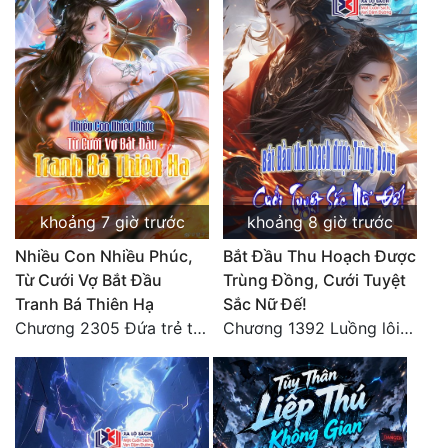
khoảng 7 giờ trước
khoảng 8 giờ trước
Nhiều Con Nhiều Phúc,
Bắt Đầu Thu Hoạch Được
Từ Cưới Vợ Bắt Đầu
Trùng Đồng, Cưới Tuyệt
Tranh Bá Thiên Hạ
Sắc Nữ Đế!
Chương 2305 Đứa trẻ trong bụng Chu Du Du ra đời
Chương 1392 Luồng lôi kiếp cuối cùng giáng xuống