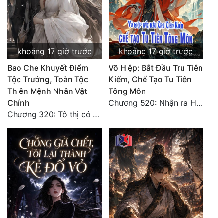
khoảng 17 giờ trước
khoảng 17 giờ trước
Bao Che Khuyết Điểm
Võ Hiệp: Bắt Đầu Tru Tiên
Tộc Trưởng, Toàn Tộc
Kiếm, Chế Tạo Tu Tiên
Thiên Mệnh Nhân Vật
Tông Môn
Chính
Chương 520: Nhận ra Hồng Thất Công, mỹ thực mê hoặc
Chương 320: Tô thị có hậu bối, sơ lộ tài năng