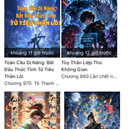
khoảng 11 giờ trước
khoảng 12 giờ trước
Toàn Cầu Dị Năng: Bắt
Tùy Thân Liệp Thú
Đầu Thức Tỉnh Tử Tiêu
Không Gian
Thần Lôi
Chương 860 Lần chết này không lỗ!
Chương 970: Tô Thanh Li sa vào huyễn tượng! Hôn lễ!