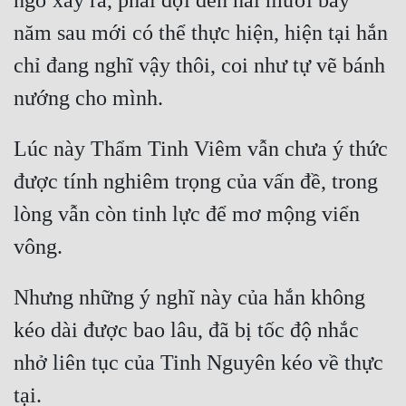
ngờ xảy ra, phải đợi đến hai mươi bảy 
năm sau mới có thể thực hiện, hiện tại hắn 
Mưu Mô
chỉ đang nghĩ vậy thôi, coi như tự vẽ bánh 
Mạt Thế
Mỹ Thực
Ngôn Tình
Lúc này Thẩm Tinh Viêm vẫn chưa ý thức 
được tính nghiêm trọng của vấn đề, trong 
Ngược
lòng vẫn còn tinh lực để mơ mộng viển 
Nữ Cường
Nữ Phụ
Phong Thủy - Tâm Linh
Nhưng những ý nghĩ này của hắn không 
Phương Tây
kéo dài được bao lâu, đã bị tốc độ nhắc 
nhở liên tục của Tinh Nguyên kéo về thực 
Phản Phái
Quan Trường