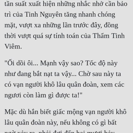
Hài Hước
tần suất xuất hiện những nhắc nhở cần bảo 
trì của Tinh Nguyên tăng nhanh chóng 
Hệ Thống
mặt, vượt xa những lần trước đây, đồng 
Học Đường
thời vượt quá sự tính toán của Thẩm Tinh 
Khoa Huyễn
Khoa Huyễn Không Gian
Kinh Dị
"Ối dồi ôi... Mạnh vậy sao? Tốc độ này 
như đang bắt nạt ta vậy... Chờ sau này ta 
Kiếm Hiệp
có vạn người khô lâu quân đoàn, xem các 
Kỳ Huyễn
Kỳ Ảo
Linh Dị
Mặc dù hắn biết giấc mộng vạn người khô 
Làm Giàu
lâu quân đoàn này, nếu không có gì bất 
Lịch Sử