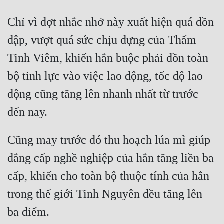
Quân Sự
Chỉ vì đợt nhắc nhở này xuất hiện quá dồn 
Sảng Văn
dập, vượt quá sức chịu đựng của Thẩm 
Sắc
Tinh Viêm, khiến hắn buộc phải dồn toàn 
bộ tinh lực vào việc lao động, tốc độ lao 
Sủng
động cũng tăng lên nhanh nhất từ trước 
Thanh Xuân
Tiên Hiệp
Tiểu Thuyết
Cũng may trước đó thu hoạch lúa mì giúp 
Trinh Thám
đẳng cấp nghề nghiệp của hắn tăng liền ba 
cấp, khiến cho toàn bộ thuộc tính của hắn 
Triều Đấu
trong thế giới Tinh Nguyên đều tăng lên 
Trùng Sinh
Trọng Sinh