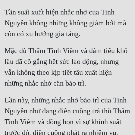
Đô Thị
Tần suất xuất hiện nhắc nhở của Tinh 
Đông Phương
Nguyên không những không giảm bớt mà 
Đông Phương Huyền Huyễn
Đồng Nhân
Mặc dù Thẩm Tinh Viêm và đám tiểu khô 
lâu đã cố gắng hết sức lao động, nhưng 
Cẩu Đạo Trường Sinh
vẫn không theo kịp tiết tấu xuất hiện 
Ngự Thú
Truyện Nam
Truyện Nữ
Lần này, những nhắc nhở bảo trì của Tinh 
Nguyên như đang điên cuồng trả thù Thẩm 
Vô Địch Lưu
Tinh Viêm và đồng bọn vì sự khinh suất 
Xây Dựng Thế Lực
trước đó, điên cuồng phát ra nhiệm vụ, 
Đam Mỹ