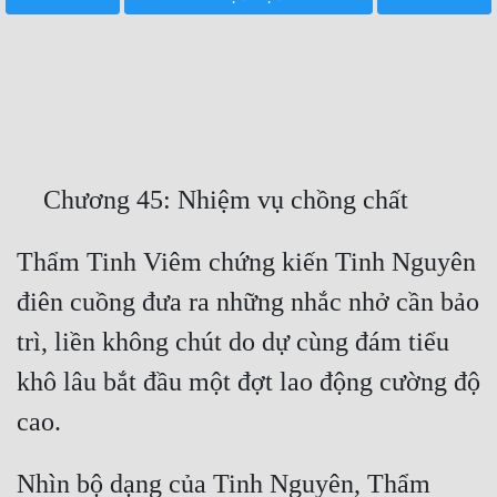
Free
Hậu Cung
Truyện Convert
Truyện Dịch
Truyện Nhập Môn
Truyện ngắn
Thẩm Tinh Viêm chứng kiến Tinh Nguyên 
điên cuồng đưa ra những nhắc nhở cần bảo 
Xa Lộ Dịch
trì, liền không chút do dự cùng đám tiểu 
khô lâu bắt đầu một đợt lao động cường độ 
Cung Đấu
Cạnh Kỹ
Cổ Tiên Hiệp
Nhìn bộ dạng của Tinh Nguyên, Thẩm 