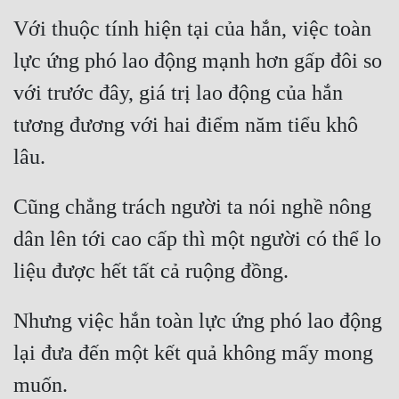
Tu Chân
Với thuộc tính hiện tại của hắn, việc toàn 
Tu Tiên
lực ứng phó lao động mạnh hơn gấp đôi so 
với trước đây, giá trị lao động của hắn 
Tội Phạm
tương đương với hai điểm năm tiểu khô 
Vô Địch
Võ Hiệp
Võng Du
Cũng chẳng trách người ta nói nghề nông 
Xuyên Không
dân lên tới cao cấp thì một người có thể lo 
Xuyên Nhanh
Xuyên Sách
Nhưng việc hắn toàn lực ứng phó lao động 
Xuyên Thư
lại đưa đến một kết quả không mấy mong 
Điền Văn