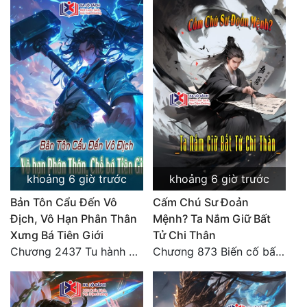
khoảng 6 giờ trước
khoảng 6 giờ trước
Bản Tôn Cẩu Đến Vô
Cấm Chú Sư Đoản
Địch, Vô Hạn Phân Thân
Mệnh? Ta Nắm Giữ Bất
Xưng Bá Tiên Giới
Tử Chi Thân
Chương 2437 Tu hành không nỗ lực, vào Thái Hoàng Phiên làm huynh đệ!
Chương 873 Biến cố bất ngờ