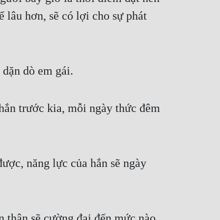
 lâu hơn, sẽ có lợi cho sự phát
 dặn dò em gái.
 hắn trước kia, mỗi ngày thức đêm
được, năng lực của hắn sẽ ngày
n thân sẽ cường đại đến mức nào.