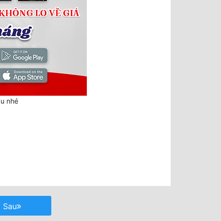
au nhé
Sau