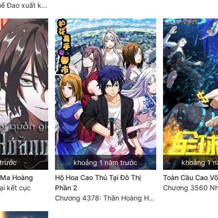
Chương 3749 Thế Đao xuất kích
trước
khoảng 1 năm trước
khoảng 1 n
à Ma Hoàng
Hộ Hoa Cao Thủ Tại Đô Thị
Toàn Cầu Cao Võ
i kết cục
Phần 2
Chương 4378: Thần Hoàng Hạ Thiên (Đại kết cục) (03)