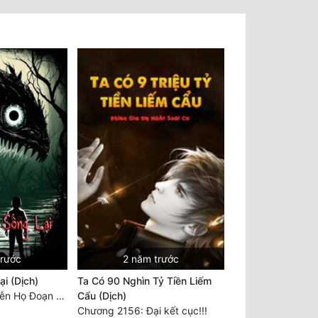
trước
2 năm trước
i (Dịch)
Ta Có 90 Nghìn Tỷ Tiền Liếm
Chương 3694: Tiễn Họ Đoạn Đường Cuối - Hoàn
Cẩu (Dịch)
Chương 2156: Đại kết cục!!!