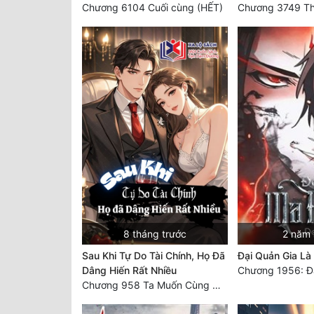
Chương 6104 Cuối cùng (HẾT)
8 tháng trước
2 năm 
Sau Khi Tự Do Tài Chính, Họ Đã
Đại Quản Gia L
Dâng Hiến Rất Nhiều
Chương 1956: Đạ
Chương 958 Ta Muốn Cùng Các Cô Vĩnh Viễn Ở Bên Nhau (2) Hết