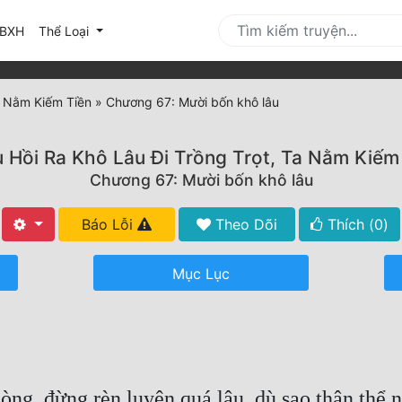
urrent)
BXH
Thể Loại
Ta Nằm Kiếm Tiền
»
Chương 67: Mười bốn khô lâu
u Hồi Ra Khô Lâu Đi Trồng Trọt, Ta Nằm Kiếm
Chương 67: Mười bốn khô lâu
Báo Lỗi
Theo Dõi
Thích (
0
)
Mục Lục
hòng, đừng rèn luyện quá lâu, dù sao thân thể 