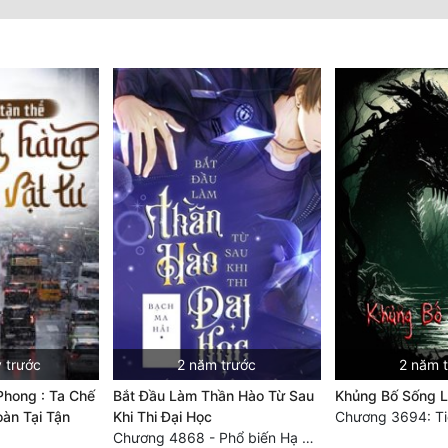
 trước
2 năm trước
2 năm 
Phong : Ta Chế
Bắt Đầu Làm Thần Hào Từ Sau
Khủng Bố Sống Lạ
àn Tại Tận
Khi Thi Đại Học
Chương 4868 - Phổ biến Hạ Quốc tệ!