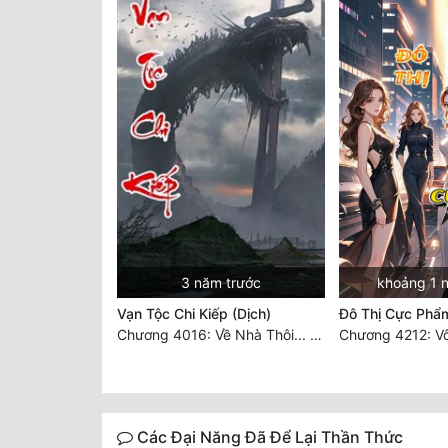
3 năm trước
khoảng 1 
Vạn Tộc Chi Kiếp (Dịch)
Đô Thị Cực Phẩ
Chương 4016: Về Nhà Thôi... (Đại Kết Cục)
Chương 4212: Vô
Các Đại Năng Đã Để Lại Thần Thức