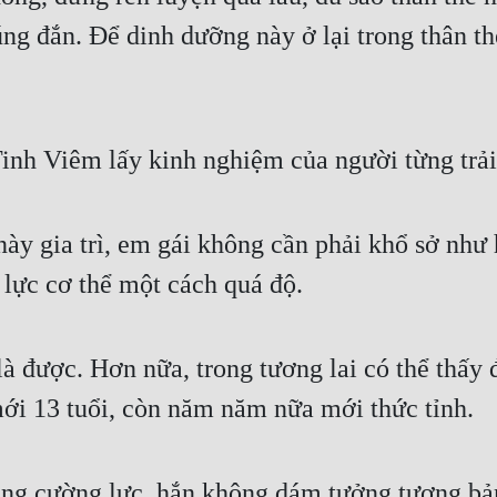
g đắn. Để dinh dưỡng này ở lại trong thân thể
nh Viêm lấy kinh nghiệm của người từng trải
này gia trì, em gái không cần phải khổ sở như
 lực cơ thể một cách quá độ.
à được. Hơn nữa, trong tương lai có thể thấy 
mới 13 tuổi, còn năm năm nữa mới thức tỉnh.
ăng cường lực, hắn không dám tưởng tượng bả