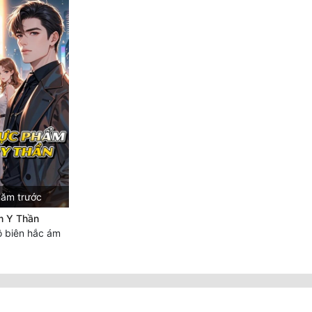
năm trước
m Y Thần
 biên hắc ám