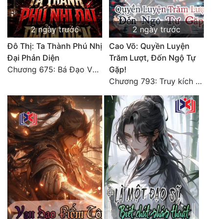
Đô Thị
Đông Phương
2 ngày trước
2 ngày trước
Đô Thị: Ta Thành Phú Nhị
Cao Võ: Quyền Luyện
Đông Phương Huyền Huyễn
Đại Phản Diện
Trăm Lượt, Đốn Ngộ Tự
Đồng Nhân
Chương 675: Bá Đạo Vương Gia
Gặp!
Chương 793: Truy kích (2)
Cẩu Đạo Trường Sinh
Ngự Thú
Truyện Nam
Truyện Nữ
Vô Địch Lưu
Xây Dựng Thế Lực
Đam Mỹ