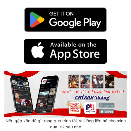
Mưu Mô
Mạt Thế
Mỹ Thực
Ngôn Tình
Ngược
Nữ Cường
Nữ Phụ
Phong Thủy - Tâm Linh
Phương Tây
Phản Phái
Nếu gặp vấn đề gì trong quá trình tải, vui lòng liên hệ cho mình
qua link sau nhé
Quan Trường