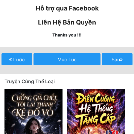
Hỗ trợ qua Facebook
Quân Sự
Sảng Văn
Liên Hệ Bản Quyền
Sắc
Thanks you !!!
Sủng
Thanh Xuân
Trước
Mục Lục
Sau
Tiên Hiệp
Tiểu Thuyết
Truyện Cùng Thể Loại
Trinh Thám
Triều Đấu
Trùng Sinh
Trọng Sinh