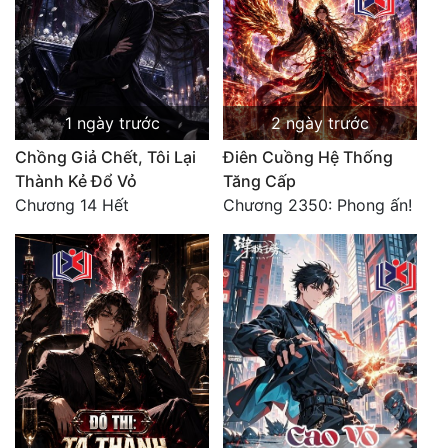
Tu Chân
Tu Tiên
Tội Phạm
1 ngày trước
2 ngày trước
Vô Địch
Chồng Giả Chết, Tôi Lại
Điên Cuồng Hệ Thống
Thành Kẻ Đổ Vỏ
Tăng Cấp
Võ Hiệp
Chương 14 Hết
Chương 2350: Phong ấn!
Võng Du
Xuyên Không
Xuyên Nhanh
Xuyên Sách
Xuyên Thư
Điền Văn