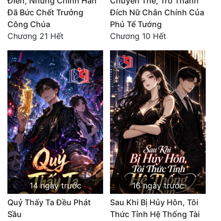
Điên, Nhưng Chính Hắn
Chuyển Thế, Trở Thành
Đã Bức Chết Trưởng
Đích Nữ Chân Chính Của
Công Chúa
Phủ Tể Tướng
Chương 21 Hết
Chương 10 Hết
14 ngày trước
16 ngày trước
Quỷ Thấy Ta Đều Phát
Sau Khi Bị Hủy Hôn, Tôi
Sầu
Thức Tỉnh Hệ Thống Tài