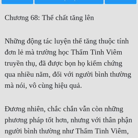
Free
Chương 68: Thể chất tăng lên
Hậu Cung
Truyện Convert
Những động tác luyện thể tăng thuộc tính
Truyện Dịch
đơn lẻ mà trường học Thẩm Tinh Viêm
Truyện Nhập Môn
truyền thụ, đã được bọn họ kiểm chứng
Truyện ngắn
qua nhiều năm, đối với người bình thường
Xa Lộ Dịch
mà nói, vô cùng hiệu quả.
Cung Đấu
Đương nhiên, chắc chắn vẫn còn những
Cạnh Kỹ
phương pháp tốt hơn, nhưng với thân phận
người bình thường như Thẩm Tinh Viêm,
Cổ Tiên Hiệp