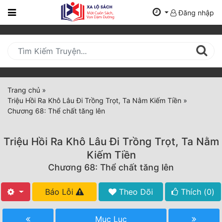
Đăng nhập
Trang
Chủ
Mới
Cập
Nhật
Trang chủ
»
(current)
Triệu Hồi Ra Khô Lâu Đi Trồng Trọt, Ta Nằm Kiếm Tiền
»
BXH
Chương 68: Thể chất tăng lên
Thể Loại
Triệu Hồi Ra Khô Lâu Đi Trồng Trọt, Ta Nằm
Kiếm Tiền
Tất Cả
Chương 68: Thể chất tăng lên
Truyện Mới Ra
Báo Lỗi
Theo Dõi
Thích (
0
)
Hoàn Thành
Mục Lục