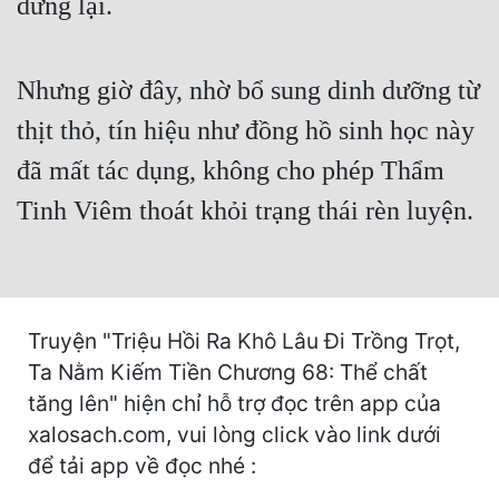
dừng lại.
Hài Hước
Hệ Thống
Nhưng giờ đây, nhờ bổ sung dinh dưỡng từ
Học Đường
thịt thỏ, tín hiệu như đồng hồ sinh học này
Khoa Huyễn
đã mất tác dụng, không cho phép Thẩm
Khoa Huyễn Không Gian
Tinh Viêm thoát khỏi trạng thái rèn luyện.
Kinh Dị
Kiếm Hiệp
Kỳ Huyễn
Truyện "Triệu Hồi Ra Khô Lâu Đi Trồng Trọt,
Kỳ Ảo
Ta Nằm Kiếm Tiền Chương 68: Thể chất
tăng lên" hiện chỉ hỗ trợ đọc trên app của
Linh Dị
xalosach.com, vui lòng click vào link dưới
Làm Giàu
để tải app về đọc nhé :
Lịch Sử