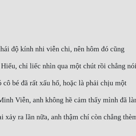
hái độ kính nhi viễn chi, nên hôm đó cũng
iểu, chỉ liếc nhìn qua một chút rồi chẳng nó
ó cô bé đã rất xấu hổ, hoặc là phải chịu một
i Minh Viễn, anh không hề cảm thấy mình đã l
ại xảy ra lần nữa, anh thậm chí còn chẳng thè