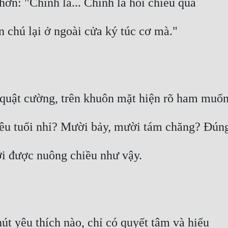
hơn: "Chính là... Chính là hồi chiều qua
n chú lại ở ngoài cửa ký túc cơ mà."
à quật cường, trên khuôn mặt hiện rõ ham muố
iêu tuổi nhỉ? Mười bảy, mười tám chăng? Đúng
i được nuông chiều như vậy.
út yêu thích nào, chỉ có quyết tâm và hiếu