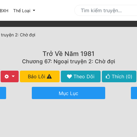
urrent)
BXH
Thể Loại
truyện 2: Chờ đợi
Trở Về Năm 1981
Chương 67: Ngoại truyện 2: Chờ đợi
Báo Lỗi
Theo Dõi
Thích (
0
)
Mục Lục