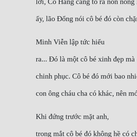
lời, Cổ Hằng càng tỏ ra nôn nóng 
ấy, lão Đổng nói cô bé đó còn chặ
Minh Viễn lập tức hiểu
ra... Đó là một cô bé xinh đẹp m
chinh phục. Cô bé đó mới bao nh
con ông cháu cha có khác, nên mớ
Khi đứng trước mặt anh,
trong mắt cô bé đó không hề có ch