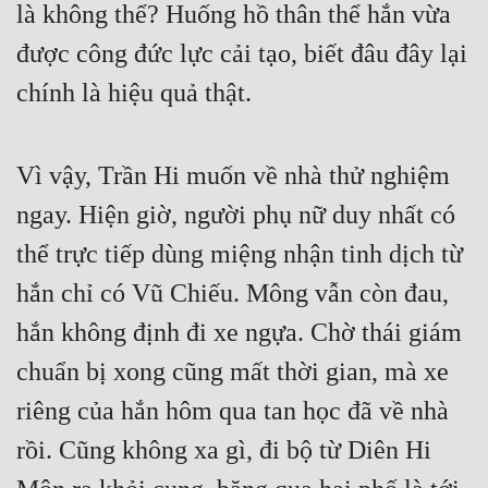
là không thể? Huống hồ thân thể hắn vừa
Mưu Mô
được công đức lực cải tạo, biết đâu đây lại
Mạt Thế
chính là hiệu quả thật.
Mỹ Thực
Vì vậy, Trần Hi muốn về nhà thử nghiệm
Ngôn Tình
ngay. Hiện giờ, người phụ nữ duy nhất có
Ngược
thể trực tiếp dùng miệng nhận tinh dịch từ
Nữ Cường
hắn chỉ có Vũ Chiếu. Mông vẫn còn đau,
Nữ Phụ
hắn không định đi xe ngựa. Chờ thái giám
Phong Thủy - Tâm Linh
chuẩn bị xong cũng mất thời gian, mà xe
Phương Tây
riêng của hắn hôm qua tan học đã về nhà
Phản Phái
rồi. Cũng không xa gì, đi bộ từ Diên Hi
Quan Trường