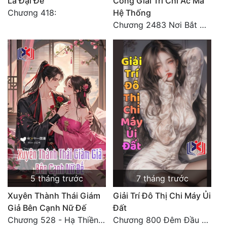
Là Đại Đế
Cổng Giải Trí Chi Ác Ma
Chương 418:
Hệ Thống
Đẹp
Chương 2483 Nơi Bắt Đầu Giấc Mơ 3 (Kết Thúc!)
Đẹp Hiệp
Tính Cách Nhân Vật :
Cơ Trí
Sát Phạt Quyết Đoán
Vô Sỉ
Điềm Đạm
5 tháng trước
7 tháng trước
Xuyên Thành Thái Giám
Giải Trí Đô Thị Chi Máy Ủi
Giả Bên Cạnh Nữ Đế
Đất
Chương 528 - Hạ Thiền thiên 1
Chương 800 Đêm Đầu Tiên Của Triệu Nay Mạch (3)