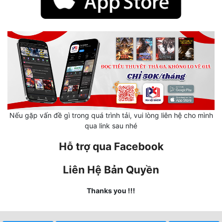
Tu Chân
Tu Tiên
Tội Phạm
Vô Địch
Võ Hiệp
Võng Du
Nếu gặp vấn đề gì trong quá trình tải, vui lòng liên hệ cho mình
qua link sau nhé
Xuyên Không
Hỗ trợ qua Facebook
Xuyên Nhanh
Liên Hệ Bản Quyền
Xuyên Sách
Xuyên Thư
Thanks you !!!
Điền Văn