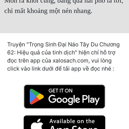
Môn ra khỏi cung, băng qua hai phố là tới,
Quân Sự
chỉ mất khoảng một nén nhang.
Sảng Văn
Sắc
Sủng
Truyện "Trọng Sinh Đại Náo Tây Du Chương
62: Hiệu quả của tinh dịch" hiện chỉ hỗ trợ
Thanh Xuân
đọc trên app của xalosach.com, vui lòng
Tiên Hiệp
click vào link dưới để tải app về đọc nhé :
Tiểu Thuyết
Trinh Thám
Triều Đấu
Trùng Sinh
Trọng Sinh