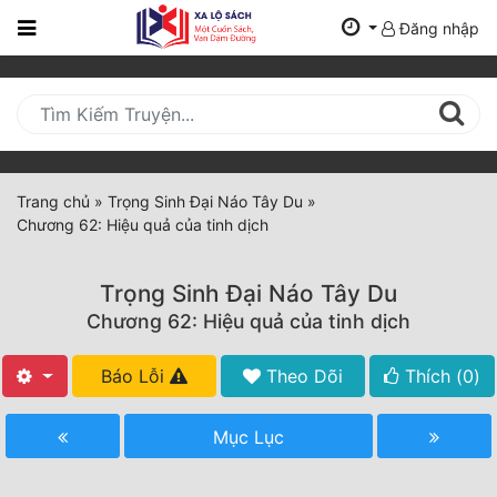
Đăng nhập
Trang
Chủ
Mới
Cập
Nhật
Trang chủ
»
Trọng Sinh Đại Náo Tây Du
»
(current)
Chương 62: Hiệu quả của tinh dịch
BXH
Thể Loại
Trọng Sinh Đại Náo Tây Du
Chương 62: Hiệu quả của tinh dịch
Tất Cả
Báo Lỗi
Theo Dõi
Thích (
0
)
Truyện Mới Ra
Mục Lục
Hoàn Thành