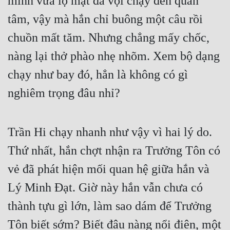
mình vừa lộ mặt đã vội chạy đến quan
Cổ Đại
tâm, vậy mà hắn chỉ buông một câu rồi
Du Hí
chuồn mất tăm. Nhưng chẳng mấy chốc,
Dã Sử
nàng lại thở phào nhẹ nhõm. Xem bộ dạng
Dị Giới
chạy như bay đó, hẳn là không có gì
Dị Năng
nghiêm trọng đâu nhỉ?
Gia Đấu
Trần Hi chạy nhanh như vậy vì hai lý do.
Góc Nhìn Nam
Thứ nhất, hắn chợt nhận ra Trưởng Tôn có
Góc Nhìn Nữ
vẻ đã phát hiện mối quan hệ giữa hắn và
Huyền Huyễn
Lý Minh Đạt. Giờ này hắn vẫn chưa có
Huyền Nghi
thành tựu gì lớn, làm sao dám để Trưởng
Huyền Ảo
Tôn biết sớm? Biết đâu nàng nổi điên, một