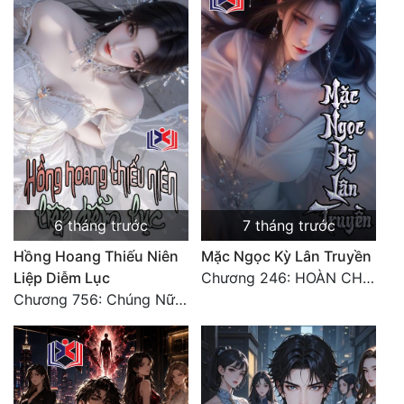
6 tháng trước
7 tháng trước
Hồng Hoang Thiếu Niên
Mặc Ngọc Kỳ Lân Truyền
Liệp Diễm Lục
Chương 246: HOÀN CHÍNH VĂN
Chương 756: Chúng Nữ Đoàn Tụ, Phá Toái Hư Không [HẾT]