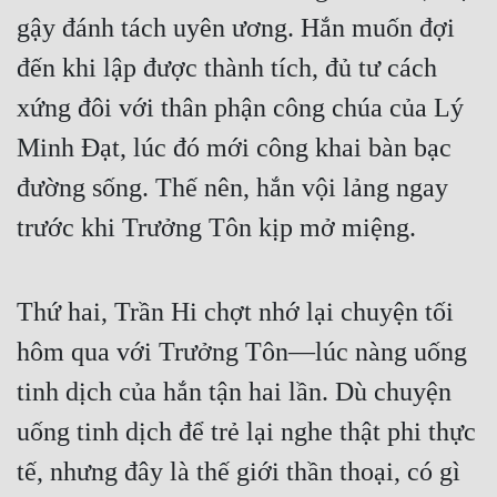
Hài Hước
gậy đánh tách uyên ương. Hắn muốn đợi
Hệ Thống
đến khi lập được thành tích, đủ tư cách
Học Đường
xứng đôi với thân phận công chúa của Lý
Khoa Huyễn
Minh Đạt, lúc đó mới công khai bàn bạc
đường sống. Thế nên, hắn vội lảng ngay
Khoa Huyễn Không Gian
trước khi Trưởng Tôn kịp mở miệng.
Kinh Dị
Kiếm Hiệp
Thứ hai, Trần Hi chợt nhớ lại chuyện tối
Kỳ Huyễn
hôm qua với Trưởng Tôn—lúc nàng uống
Kỳ Ảo
tinh dịch của hắn tận hai lần. Dù chuyện
Linh Dị
uống tinh dịch để trẻ lại nghe thật phi thực
Làm Giàu
tế, nhưng đây là thế giới thần thoại, có gì
Lịch Sử