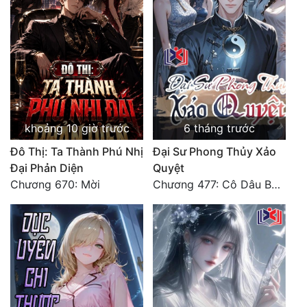
khoảng 10 giờ trước
6 tháng trước
Đô Thị: Ta Thành Phú Nhị
Đại Sư Phong Thủy Xảo
Đại Phản Diện
Quyệt
Chương 670: Mời
Chương 477: Cô Dâu Bầu Bí (Đại Kết Cục)