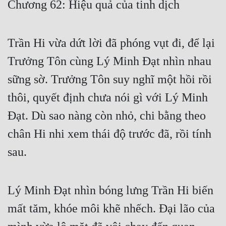
Chương 62: Hiệu quả của tinh dịch
Free
Hậu Cung
Trần Hi vừa dứt lời đã phóng vụt đi, để lại
Truyện Convert
Trưởng Tôn cùng Lý Minh Đạt nhìn nhau
Truyện Dịch
sững sờ. Trưởng Tôn suy nghĩ một hồi rồi
thôi, quyết định chưa nói gì với Lý Minh
Truyện Nhập Môn
Đạt. Dù sao nàng còn nhỏ, chi bằng theo
Truyện ngắn
chân Hi nhi xem thái độ trước đã, rồi tính
Xa Lộ Dịch
sau.
Cung Đấu
Lý Minh Đạt nhìn bóng lưng Trần Hi biến
Cạnh Kỹ
mất tăm, khóe môi khẽ nhếch. Đại lão của
Cổ Tiên Hiệp