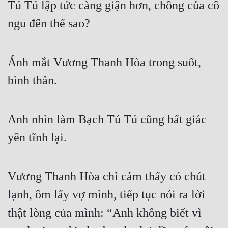
Tú Tú lập tức càng giận hơn, chồng của cô 
Tu Chân
ngu đến thế sao?
Tu Tiên
Tội Phạm
Ánh mắt Vương Thanh Hòa trong suốt, 
Vô Địch
bình thản.
Võ Hiệp
Võng Du
Anh nhìn làm Bạch Tú Tú cũng bất giác 
Xuyên Không
yên tĩnh lại.
Xuyên Nhanh
Vương Thanh Hòa chỉ cảm thấy có chút 
Xuyên Sách
lạnh, ôm lấy vợ mình, tiếp tục nói ra lời 
Xuyên Thư
thật lòng của mình: “Anh không biết vì 
Điền Văn