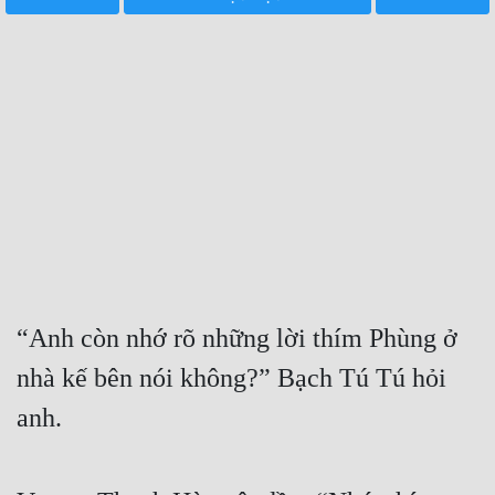
Free
Hậu Cung
Truyện Convert
Truyện Dịch
Truyện Nhập Môn
Truyện ngắn
Xa Lộ Dịch
“Anh còn nhớ rõ những lời thím Phùng ở 
nhà kế bên nói không?” Bạch Tú Tú hỏi 
Cung Đấu
anh.
Cạnh Kỹ
Cổ Tiên Hiệp