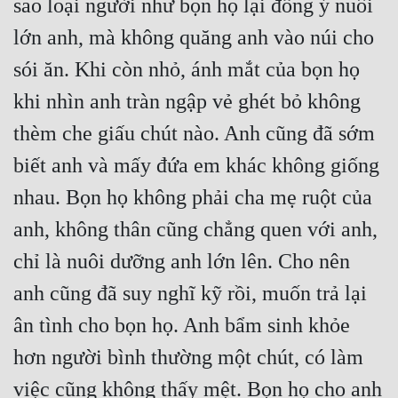
sao loại người như bọn họ lại đồng ý nuôi 
Đô Thị
lớn anh, mà không quăng anh vào núi cho 
Đông Phương
sói ăn. Khi còn nhỏ, ánh mắt của bọn họ 
Đông Phương Huyền Huyễn
khi nhìn anh tràn ngập vẻ ghét bỏ không 
Đồng Nhân
thèm che giấu chút nào. Anh cũng đã sớm 
biết anh và mấy đứa em khác không giống 
Cẩu Đạo Trường Sinh
nhau. Bọn họ không phải cha mẹ ruột của 
Ngự Thú
anh, không thân cũng chẳng quen với anh, 
Truyện Nam
chỉ là nuôi dưỡng anh lớn lên. Cho nên 
anh cũng đã suy nghĩ kỹ rồi, muốn trả lại 
Truyện Nữ
ân tình cho bọn họ. Anh bẩm sinh khỏe 
Vô Địch Lưu
hơn người bình thường một chút, có làm 
Xây Dựng Thế Lực
việc cũng không thấy mệt. Bọn họ cho anh 
Đam Mỹ