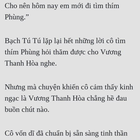
Cho nên hôm nay em mới đi tìm thím 
Mưu Mô
Phùng.”
Mạt Thế
Mỹ Thực
Bạch Tú Tú lặp lại hết những lời cô tìm 
Ngôn Tình
thím Phùng hỏi thăm được cho Vương 
Thanh Hòa nghe.
Ngược
Nữ Cường
Nhưng mà chuyện khiến cô cảm thấy kinh 
Nữ Phụ
ngạc là Vương Thanh Hòa chẳng hề đau 
Phong Thủy - Tâm Linh
buồn chút nào.
Phương Tây
Phản Phái
Cô vốn dĩ đã chuẩn bị sẵn sàng tinh thần 
Quan Trường