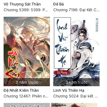
Vô Thượng Sát Thần
Đế Bá
Chương 5399: 5399: Phá giải
Chương 7196: Đại Kết Cục
2 năm trước
3 năm trước
Đệ Nhất Kiếm Thần
Linh Vũ Thiên Hạ
Chương 12467: Phiên ngoại 20: Sinh nhật vui vẻ - Hoàn
Chương 5024: Đại kết cục