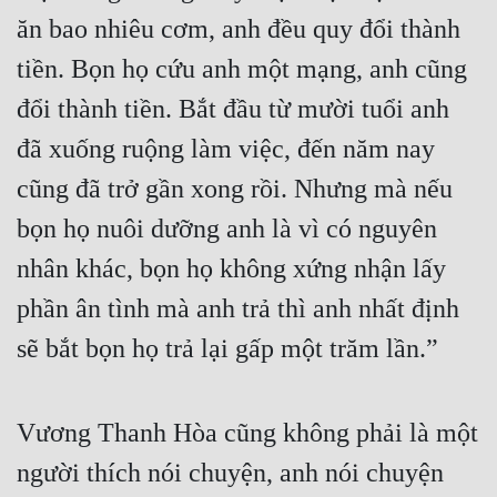
ăn bao nhiêu cơm, anh đều quy đổi thành 
Đẹp
tiền. Bọn họ cứu anh một mạng, anh cũng 
Đẹp Hiệp
đổi thành tiền. Bắt đầu từ mười tuổi anh 
đã xuống ruộng làm việc, đến năm nay 
Tính Cách Nhân Vật :
cũng đã trở gần xong rồi. Nhưng mà nếu 
Cơ Trí
bọn họ nuôi dưỡng anh là vì có nguyên 
Sát Phạt Quyết Đoán
nhân khác, bọn họ không xứng nhận lấy 
Vô Sỉ
phần ân tình mà anh trả thì anh nhất định 
Điềm Đạm
sẽ bắt bọn họ trả lại gấp một trăm lần.”
Vương Thanh Hòa cũng không phải là một 
người thích nói chuyện, anh nói chuyện 