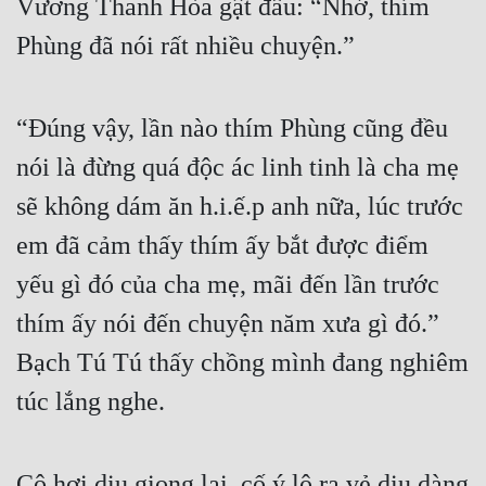
Vương Thanh Hòa gật đầu: “Nhớ, thím 
Cổ Đại
Phùng đã nói rất nhiều chuyện.”
Du Hí
Dã Sử
“Đúng vậy, lần nào thím Phùng cũng đều 
Dị Giới
nói là đừng quá độc ác linh tinh là cha mẹ 
Dị Năng
sẽ không dám ăn h.i.ế.p anh nữa, lúc trước 
Gia Đấu
em đã cảm thấy thím ấy bắt được điểm 
Góc Nhìn Nam
yếu gì đó của cha mẹ, mãi đến lần trước 
thím ấy nói đến chuyện năm xưa gì đó.” 
Góc Nhìn Nữ
Bạch Tú Tú thấy chồng mình đang nghiêm 
Huyền Huyễn
túc lắng nghe.
Huyền Nghi
Huyền Ảo
Cô hơi dịu giọng lại, cố ý lộ ra vẻ dịu dàng 