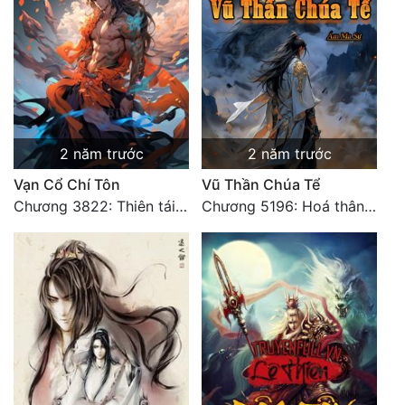
2 năm trước
2 năm trước
Vạn Cổ Chí Tôn
Vũ Thần Chúa Tể
Chương 3822: Thiên tái phong vân một tiếng cười
Chương 5196: Hoá thân hắc ám