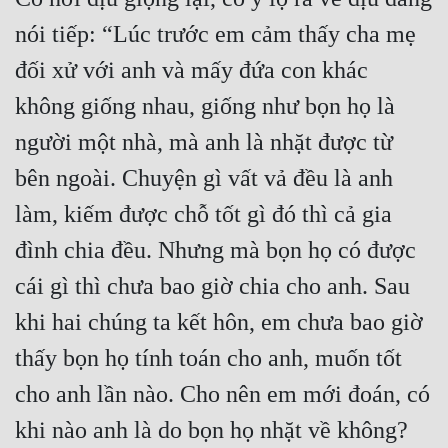
Hài Hước
nói tiếp: “Lúc trước em cảm thấy cha mẹ 
Hệ Thống
đối xử với anh và mấy đứa con khác 
Học Đường
không giống nhau, giống như bọn họ là 
Khoa Huyễn
người một nhà, mà anh là nhặt được từ 
Khoa Huyễn Không Gian
bên ngoài. Chuyện gì vất vả đều là anh 
Kinh Dị
làm, kiếm được chỗ tốt gì đó thì cả gia 
đình chia đều. Nhưng mà bọn họ có được 
Kiếm Hiệp
cái gì thì chưa bao giờ chia cho anh. Sau 
Kỳ Huyễn
khi hai chúng ta kết hôn, em chưa bao giờ 
Kỳ Ảo
thấy bọn họ tính toán cho anh, muốn tốt 
Linh Dị
cho anh lần nào. Cho nên em mới đoán, có 
Làm Giàu
khi nào anh là do bọn họ nhặt về không? 
Lịch Sử