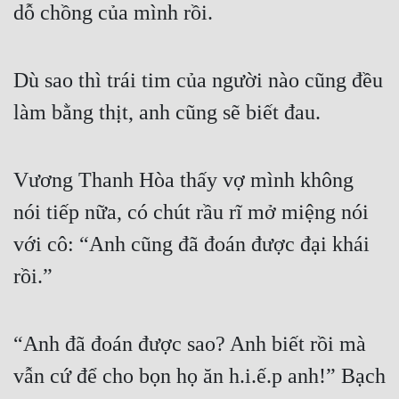
dỗ chồng của mình rồi.
Quân Sự
Sảng Văn
Dù sao thì trái tim của người nào cũng đều 
Sắc
làm bằng thịt, anh cũng sẽ biết đau.
Sủng
Thanh Xuân
Vương Thanh Hòa thấy vợ mình không 
Tiên Hiệp
nói tiếp nữa, có chút rầu rĩ mở miệng nói 
với cô: “Anh cũng đã đoán được đại khái 
Tiểu Thuyết
rồi.”
Trinh Thám
Triều Đấu
“Anh đã đoán được sao? Anh biết rồi mà 
Trùng Sinh
vẫn cứ để cho bọn họ ăn h.i.ế.p anh!” Bạch 
Trọng Sinh