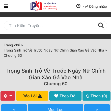
Đăng nhập
Trang
Chủ
Mới
Cập
Nhật
Trang chủ
»
(current)
Trọng Sinh Trở Về Trước Ngày Nữ Chính Gian Xảo Gả Vào Nhà
»
BXH
Chương 60
Thể Loại
Trọng Sinh Trở Về Trước Ngày Nữ Chính
Gian Xảo Gả Vào Nhà
Tất Cả
Chương 60
Truyện Mới Ra
Báo Lỗi
Theo Dõi
Thích (
0
)
Hoàn Thành
Mục Lục