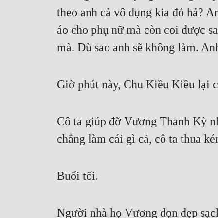
theo anh cả vô dụng kia đó hả? An
áo cho phụ nữ mà còn coi được sao
mà. Dù sao anh sẽ không làm. Anh
Giờ phút này, Chu Kiều Kiều lại 
Cô ta giúp đỡ Vương Thanh Kỳ nhiề
chẳng làm cái gì cả, cô ta thua k
Buổi tối.
Người nhà họ Vương dọn dẹp sạch 