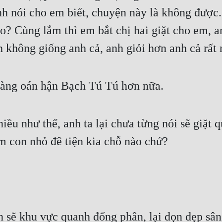
h nói cho em biết, chuyện này là không được. A
? Cùng lắm thì em bắt chị hai giặt cho em, anh
 không giống anh cả, anh giỏi hơn anh cả rất 
càng oán hận Bạch Tú Tú hơn nữa.
u như thế, anh ta lại chưa từng nói sẽ giặt qu
ém con nhỏ đê tiện kia chỗ nào chứ?
sẽ khu vực quanh đống phân, lại dọn dẹp sân,