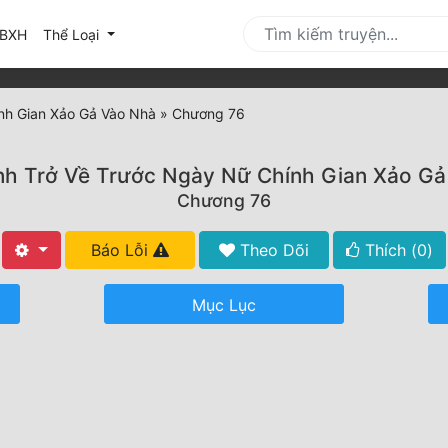
urrent)
BXH
Thể Loại
nh Gian Xảo Gả Vào Nhà
»
Chương 76
nh Trở Về Trước Ngày Nữ Chính Gian Xảo G
Chương 76
Báo Lỗi
Theo Dõi
Thích (
0
)
Mục Lục