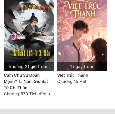
Đẹp
Đẹp Hiệp
Tính Cách Nhân Vật :
Cơ Trí
Sát Phạt Quyết Đoán
Vô Sỉ
khoảng 21 giờ trước
1 ngày trước
Cấm Chú Sư Đoản
Việt Trúc Thanh
Điềm Đạm
Mệnh? Ta Nắm Giữ Bất
Chương 15 Hết
Tử Chi Thân
Chương 870 Tích đức hành thiện