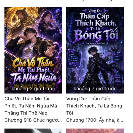
Đô Thị
Đông Phương
Đông Phương Huyền Huyễn
Đồng Nhân
Cẩu Đạo Trường Sinh
Ngự Thú
Truyện Nam
khoảng 2 giờ trước
khoảng 7 giờ trước
Truyện Nữ
Cha Võ Thần Mẹ Tài
Võng Du: Thần Cấp
Phiệt, Ta Nằm Ngửa Mà
Thích Khách, Ta Là Bóng
Vô Địch Lưu
Thắng Thì Thế Nào
Tối
Chương 918 Chúc ngươi may mắn! Ca môn cũng là sắt thép thẳng nam!
Chương 1700: Ấy nha, không có chuyện gì!
Xây Dựng Thế Lực
Đam Mỹ