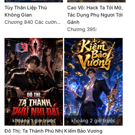
Tùy Thân Liệp Thú
Cao Võ: Hack Ta Tới Mở,
Quân Sự
Không Gian
Tác Dụng Phụ Ngươi Tới
Sảng Văn
Chương 840 Các cường giả Hằng Tinh cấp khác đâu?
Gánh
Chương 395:
Sắc
Sủng
Thanh Xuân
Tiên Hiệp
Tiểu Thuyết
Trinh Thám
Triều Đấu
Trùng Sinh
khoảng 1 giờ trước
khoảng 2 giờ trước
Trọng Sinh
Đô Thị: Ta Thành Phú Nhị
Kiếm Bảo Vương