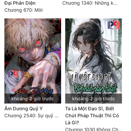
Đại Phản Diện
Chương 1340: Những kẻ cướp có cánh
Tu Chân
Chương 670: Mời
Tu Tiên
Tội Phạm
Vô Địch
Võ Hiệp
Võng Du
Xuyên Không
Xuyên Nhanh
khoảng 2 giờ trước
khoảng 2 giờ trước
Xuyên Sách
Âm Dương Quỷ Y
Ta Là Một Đạo Sĩ, Biết
Xuyên Thư
Chương 2540: Sự quỷ dị của Lý Trường Phong
Chút Pháp Thuật Thì Có
Là Gì?
Điền Văn
Chương 1030 Không Chi Hoàng Nguyên Đại Hư