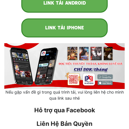
LINK TẢI ANDROID
Cổ Đại
Du Hí
Dã Sử
LINK TẢI IPHONE
Dị Giới
Dị Năng
Gia Đấu
Góc Nhìn Nam
Góc Nhìn Nữ
Nếu gặp vấn đề gì trong quá trình tải, vui lòng liên hệ cho mình
Huyền Huyễn
qua link sau nhé
Huyền Nghi
Hỗ trợ qua Facebook
Huyền Ảo
Liên Hệ Bản Quyền