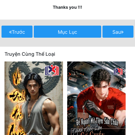
Hài Hước
Thanks you !!!
Hệ Thống
Học Đường
Trước
Mục Lục
Sau
Khoa Huyễn
Khoa Huyễn Không Gian
Truyện Cùng Thể Loại
Kinh Dị
Kiếm Hiệp
Kỳ Huyễn
Kỳ Ảo
Linh Dị
Làm Giàu
Lịch Sử