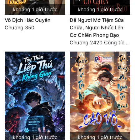
khoảng 1 giờ trước
khoảng 1 giờ trước
Mưu Mô
Vô Địch Hắc Quyền
Để Ngươi Mở Tiệm Sửa
Mạt Thế
Chương 350
Chữa, Ngươi Nhấc Lên
Cơ Chiến Phong Bạo
Mỹ Thực
Chương 2420 Công tích vĩ đại!! Cơ Tu Chi Thần?!
Ngôn Tình
Ngược
Nữ Cường
Nữ Phụ
Phong Thủy - Tâm Linh
Phương Tây
Phản Phái
khoảng 1 giờ trước
khoảng 1 giờ trước
Quan Trường