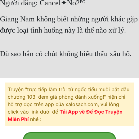
Người đăng: Cancel✦No2ᴾᴳ
Free
Giang Nam không biết những người khác gặp
Hậu Cung
được loại tình huống này là thế nào xử lý.
Truyện Convert
Truyện Dịch
Dù sao hắn có chút không hiểu thấu xấu hổ.
Truyện Nhập Môn
Truyện ngắn
Xa Lộ Dịch
Truyện "trực tiếp làm trò: từ ngốc tiểu muội bắt đầu
chương 103: đem giá phòng đánh xuống!" hiện chỉ
hỗ trợ đọc trên app của xalosach.com, vui lòng
Cung Đấu
click vào link dưới để
Tải App về Để Đọc Truyện
Cạnh Kỹ
Miễn Phí
nhé :
Cổ Tiên Hiệp