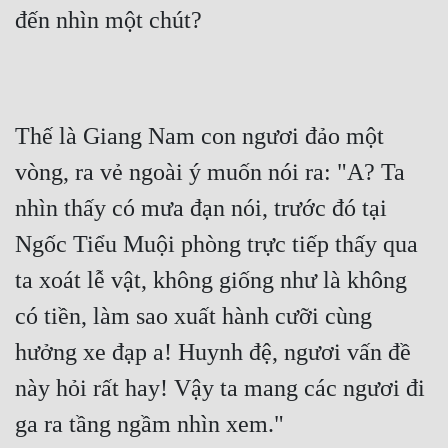
Đô Thị
đến nhìn một chút?
Đông Phương
Đông Phương Huyền Huyễn
Thế là Giang Nam con ngươi đảo một 
Đồng Nhân
vòng, ra vẻ ngoài ý muốn nói ra: "A? Ta 
nhìn thấy có mưa đạn nói, trước đó tại 
Cẩu Đạo Trường Sinh
Ngốc Tiểu Muội phòng trực tiếp thấy qua 
Ngự Thú
ta xoát lễ vật, không giống như là không 
Truyện Nam
có tiền, làm sao xuất hành cưỡi cùng 
Truyện Nữ
hưởng xe đạp a! Huynh đệ, ngươi vấn đề 
Vô Địch Lưu
này hỏi rất hay! Vậy ta mang các ngươi đi 
Xây Dựng Thế Lực
ga ra tầng ngầm nhìn xem."
Đam Mỹ