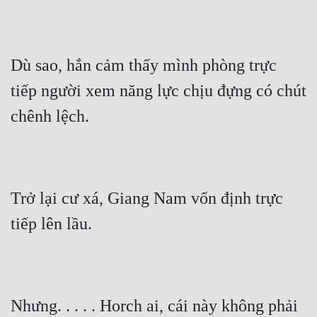
Tu Chân
Tu Tiên
Dù sao, hắn cảm thấy mình phòng trực 
Tội Phạm
tiếp người xem năng lực chịu đựng có chút 
Vô Địch
chênh lệch.
Võ Hiệp
Võng Du
Xuyên Không
Trở lại cư xá, Giang Nam vốn định trực 
Xuyên Nhanh
tiếp lên lầu.
Xuyên Sách
Xuyên Thư
Điền Văn
Nhưng. . . . . Horch ai, cái này không phải 