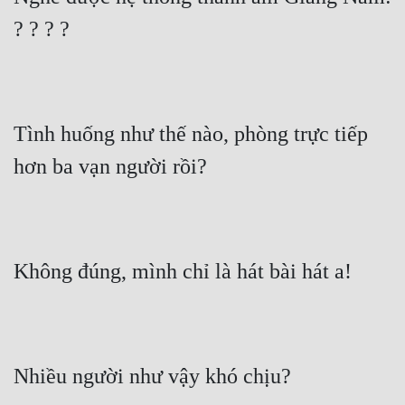
Cổ Đại
? ? ? ?
Du Hí
Dã Sử
Dị Giới
Tình huống như thế nào, phòng trực tiếp 
Dị Năng
hơn ba vạn người rồi?
Gia Đấu
Góc Nhìn Nam
Góc Nhìn Nữ
Không đúng, mình chỉ là hát bài hát a!
Huyền Huyễn
Huyền Nghi
Nhiều người như vậy khó chịu?
Huyền Ảo