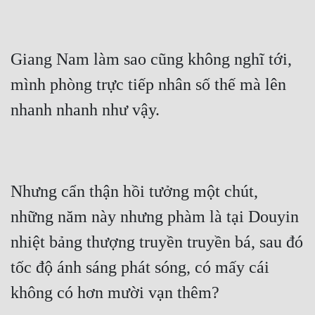
Hài Hước
Hệ Thống
Giang Nam làm sao cũng không nghĩ tới, 
Học Đường
mình phòng trực tiếp nhân số thế mà lên 
Khoa Huyễn
nhanh nhanh như vậy.
Khoa Huyễn Không Gian
Kinh Dị
Kiếm Hiệp
Nhưng cẩn thận hồi tưởng một chút, 
Kỳ Huyễn
những năm này nhưng phàm là tại Douyin 
Kỳ Ảo
nhiệt bảng thượng truyền truyền bá, sau đó 
Linh Dị
tốc độ ánh sáng phát sóng, có mấy cái 
Làm Giàu
không có hơn mười vạn thêm?
Lịch Sử