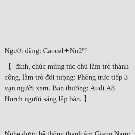
Free
Hậu Cung
Truyện Convert
Truyện Dịch
Người đăng: Cancel✦No2ᴾᴳ
Truyện Nhập Môn
【  đinh, chúc mừng túc chủ làm trò thành 
Truyện ngắn
công, làm trò đối tượng: Phòng trực tiếp 3 
Xa Lộ Dịch
vạn người xem. Ban thưởng: Audi A8 
Horch người sáng lập bản. 】
Cung Đấu
Cạnh Kỹ
Cổ Tiên Hiệp
Nghe được hệ thống thanh âm Giang Nam: 