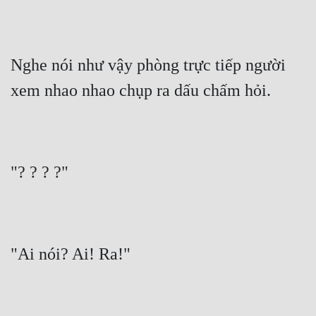
Đẹp
Đẹp Hiệp
Nghe nói như vậy phòng trực tiếp người 
xem nhao nhao chụp ra dấu chấm hỏi.
Tính Cách Nhân Vật :
Cơ Trí
Sát Phạt Quyết Đoán
"? ? ? ?"
Vô Sỉ
Điềm Đạm
"Ai nói? Ai! Ra!"