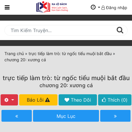
Đăng nhập
Trang
Chủ
Mới
Cập
Nhật
Trang chủ
»
trực tiếp làm trò: từ ngốc tiểu muội bắt đầu
»
(current)
chương 20: xương cá
BXH
Thể Loại
trực tiếp làm trò: từ ngốc tiểu muội bắt đầu
chương 20: xương cá
Tất Cả
Báo Lỗi
Theo Dõi
Thích (
0
)
Truyện Mới Ra
Mục Lục
Hoàn Thành