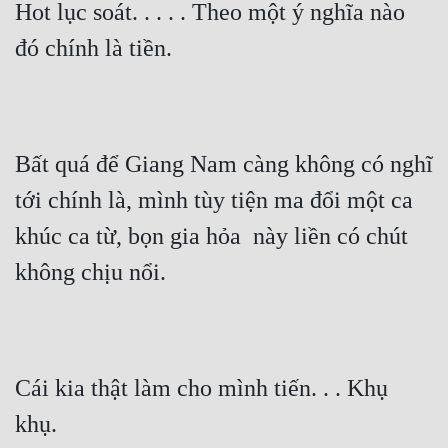
Hot lục soát. . . . . Theo một ý nghĩa nào 
Quân Sự
đó chính là tiền.
Sảng Văn
Sắc
Sủng
Bất quá để Giang Nam càng không có nghĩ 
Thanh Xuân
tới chính là, mình tùy tiện ma đổi một ca 
Tiên Hiệp
khúc ca từ, bọn gia hỏa  này liền có chút 
không chịu nổi.
Tiểu Thuyết
Trinh Thám
Triều Đấu
Cái kia thật làm cho mình tiến. . . Khụ 
Trùng Sinh
khụ.
Trọng Sinh