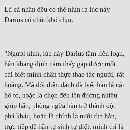
Hài Hước
Là cá nhân đều có thể nhìn ra lúc này 
Hệ Thống
Darius có chút khó chịu.
Học Đường
Khoa Huyễn
Khoa Huyễn Không Gian
"Ngươi nhìn, lúc này Darius tâm liền loạn, 
Kinh Dị
hắn khẳng định cảm thấy gặp được một 
Kiếm Hiệp
cái biết mình chân thực thao tác người, rất 
Kỳ Huyễn
hoảng. Mà đối diện đánh dã biết hắn là cái 
hố to, hoặc là chọn đến lên đường nhiều 
Kỳ Ảo
giúp hắn, phòng ngừa hắn trở thành đột 
Linh Dị
phá khẩu, hoặc là chính là nuôi thả hắn, 
Làm Giàu
trực tiếp để hắn tự sinh tự diệt, mình thì là 
Lịch Sử