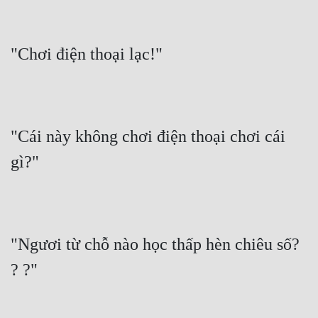
Đẹp
"Chơi điện thoại lạc!"
Đẹp Hiệp
Tính Cách Nhân Vật :
Cơ Trí
"Cái này không chơi điện thoại chơi cái 
Sát Phạt Quyết Đoán
gì?"
Vô Sỉ
Điềm Đạm
"Ngươi từ chỗ nào học thấp hèn chiêu số? 
? ?"