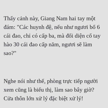
Đô Thị
Đông Phương
Thấy cảnh này, Giang Nam hai tay một 
Đông Phương Huyền Huyễn
đám: "Các huynh đệ, nếu như ngươi bổ 6 
Đồng Nhân
cái đao, chỉ có cấp ba, mà đối diện cổ tay 
hào 30 cái đao cấp năm, ngươi sẽ làm 
Cẩu Đạo Trường Sinh
sao?"
Ngự Thú
Truyện Nam
Truyện Nữ
Nghe nói như thế, phòng trực tiếp người 
Vô Địch Lưu
xem cũng là biểu thị, làm sao bây giờ? 
Cửa thôn lớn xử lý đặc biệt xử lý!
Xây Dựng Thế Lực
Đam Mỹ