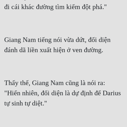
đi cái khác đường tìm kiếm đột phá."
Mưu Mô
Mạt Thế
Mỹ Thực
Giang Nam tiếng nói vừa dứt, đối diện 
Ngôn Tình
đánh dã liền xuất hiện ở ven đường.
Ngược
Nữ Cường
Nữ Phụ
Thấy thế, Giang Nam cũng là nói ra: 
Phong Thủy - Tâm Linh
"Hiển nhiên, đối diện là dự định để Darius 
Phương Tây
tự sinh tự diệt."
Phản Phái
Quan Trường