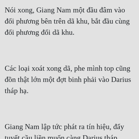
Nói xong, Giang Nam một đầu đâm vào 
Quân Sự
đối phương bên trên dã khu, bắt đầu cùng 
Sảng Văn
đối phương đổi dã khu.
Sắc
Sủng
Thanh Xuân
Các loại xoát xong dã, phe mình top cũng 
Tiên Hiệp
đồn thật lớn một đợt binh phải vào Darius 
Tiểu Thuyết
tháp hạ.
Trinh Thám
Triều Đấu
Trùng Sinh
Giang Nam lập tức phát ra tín hiệu, đẩy 
Trọng Sinh
tuyết cầu liền muốn càng Darius tháp.