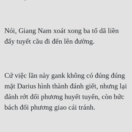
Cổ Đại
Du Hí
Dã Sử
Nói, Giang Nam xoát xong ba tổ dã liền 
Dị Giới
đẩy tuyết cầu đi đến lên đường.
Dị Năng
Gia Đấu
Cứ việc lần này gank không có đúng đúng 
Góc Nhìn Nam
mặt Darius hình thành đánh giết, nhưng lại 
Góc Nhìn Nữ
đánh rớt đối phương huyết tuyến, còn bức 
Huyền Huyễn
bách đối phương giao cái tránh.
Huyền Nghi
Huyền Ảo