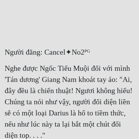
Free
Hậu Cung
Truyện Convert
Truyện Dịch
Người đăng: Cancel✦No2ᴾᴳ
Truyện Nhập Môn
Nghe được Ngốc Tiểu Muội đối với mình 
Truyện ngắn
'Tán dương' Giang Nam khoát tay áo: "Ai, 
Xa Lộ Dịch
đây đều là chiến thuật! Ngươi không hiểu! 
Chúng ta nói như vậy, người đối diện liền 
Cung Đấu
sẽ có một loại Darius là hố to tiềm thức, 
Cạnh Kỹ
nếu như lúc này ta lại bắt một chút đối 
Cổ Tiên Hiệp
diện top. . . ."