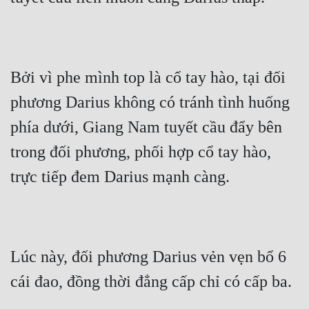
Tu Chân
Tu Tiên
Tội Phạm
Bởi vì phe mình top là cổ tay hào, tại đối 
Vô Địch
phương Darius không có tránh tình huống 
phía dưới, Giang Nam tuyết cầu đẩy bên 
Võ Hiệp
trong đối phương, phối hợp cổ tay hào, 
Võng Du
trực tiếp đem Darius mạnh càng.
Xuyên Không
Xuyên Nhanh
Xuyên Sách
Lúc này, đối phương Darius vẻn vẹn bổ 6 
Xuyên Thư
cái đao, đồng thời đẳng cấp chỉ có cấp ba.
Điền Văn