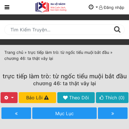
Đăng nhập
Trang
Chủ
Mới
Cập
Nhật
Trang chủ
»
trực tiếp làm trò: từ ngốc tiểu muội bắt đầu
»
(current)
chương 46: ta thật vây lại
BXH
Thể Loại
trực tiếp làm trò: từ ngốc tiểu muội bắt đầu
chương 46: ta thật vây lại
Tất Cả
Báo Lỗi
Theo Dõi
Thích (
0
)
Truyện Mới Ra
Mục Lục
Hoàn Thành