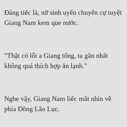
Đẹp
Đáng tiếc là, nữ sinh uyển chuyển cự tuyệt 
Giang Nam kem que nước.
Đẹp Hiệp
Tính Cách Nhân Vật :
Cơ Trí
"Thật có lỗi a Giang tổng, ta gần nhất 
Sát Phạt Quyết Đoán
không quá thích hợp ăn lạnh."
Vô Sỉ
Điềm Đạm
Nghe vậy, Giang Nam liếc mắt nhìn về 
phía Đồng Lão Lục.