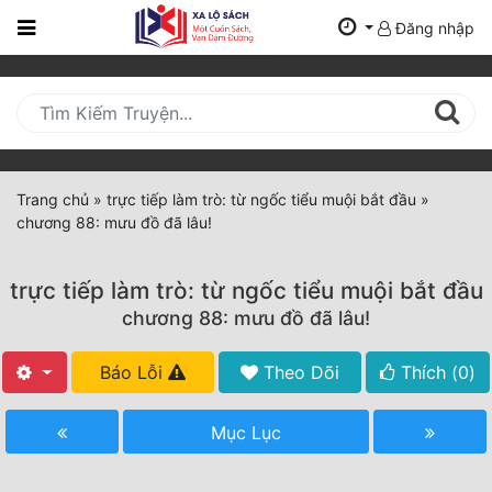
Đăng nhập
Trang
Chủ
Mới
Cập
Nhật
Trang chủ
»
trực tiếp làm trò: từ ngốc tiểu muội bắt đầu
»
(current)
chương 88: mưu đồ đã lâu!
BXH
Thể Loại
trực tiếp làm trò: từ ngốc tiểu muội bắt đầu
chương 88: mưu đồ đã lâu!
Tất Cả
Báo Lỗi
Theo Dõi
Thích (
0
)
Truyện Mới Ra
Mục Lục
Hoàn Thành