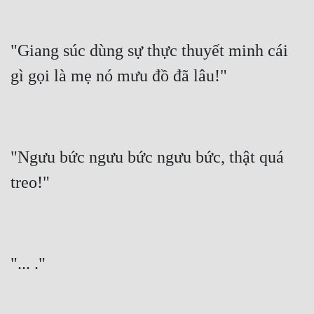
Đô Thị
Đông Phương
"Giang súc dùng sự thực thuyết minh cái 
Đông Phương Huyền Huyễn
gì gọi là mẹ nó mưu đồ đã lâu!"
Đồng Nhân
Cẩu Đạo Trường Sinh
"Ngưu bức ngưu bức ngưu bức, thật quá 
Ngự Thú
treo!"
Truyện Nam
Truyện Nữ
Vô Địch Lưu
"... ."
Xây Dựng Thế Lực
Đam Mỹ