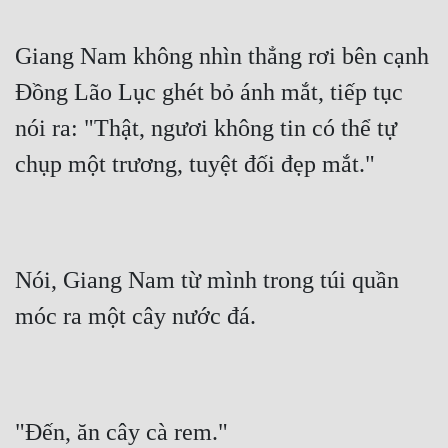
Mưu Mô
Giang Nam không nhìn thẳng rơi bên cạnh 
Mạt Thế
Đồng Lão Lục ghét bỏ ánh mắt, tiếp tục 
Mỹ Thực
nói ra: "Thật, ngươi không tin có thể tự 
Ngôn Tình
chụp một trương, tuyệt đối đẹp mắt."
Ngược
Nữ Cường
Nói, Giang Nam từ mình trong túi quần 
Nữ Phụ
móc ra một cây nước đá.
Phong Thủy - Tâm Linh
Phương Tây
Phản Phái
"Đến, ăn cây cà rem."
Quan Trường