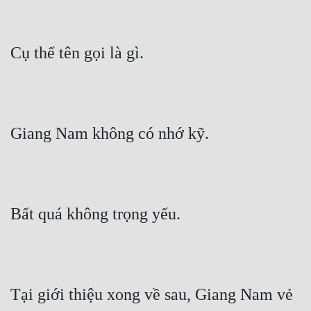
Cổ Đại
Du Hí
Cụ thể tên gọi là gì.
Dã Sử
Dị Giới
Dị Năng
Giang Nam không có nhớ kỹ.
Gia Đấu
Góc Nhìn Nam
Góc Nhìn Nữ
Bất quá không trọng yếu.
Huyền Huyễn
Huyền Nghi
Huyền Ảo
Tại giới thiệu xong về sau, Giang Nam vẻ 