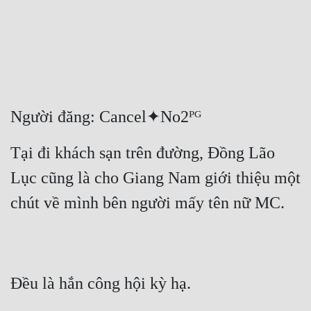
Free
Hậu Cung
Truyện Convert
Truyện Dịch
Người đăng: Cancel✦No2ᴾᴳ
Truyện Nhập Môn
Tại đi khách sạn trên đường, Đồng Lão 
Truyện ngắn
Lục cũng là cho Giang Nam giới thiệu một 
Xa Lộ Dịch
chút về mình bên người mấy tên nữ MC.
Cung Đấu
Cạnh Kỹ
Đều là hắn công hội kỳ hạ.
Cổ Tiên Hiệp