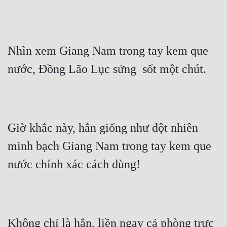
Quân Sự
Sảng Văn
Nhìn xem Giang Nam trong tay kem que 
Sắc
nước, Đồng Lão Lục sửng  sốt một chút.
Sủng
Thanh Xuân
Tiên Hiệp
Giờ khắc này, hắn giống như đột nhiên 
Tiểu Thuyết
minh bạch Giang Nam trong tay kem que 
Trinh Thám
nước chính xác cách dùng!
Triều Đấu
Trùng Sinh
Trọng Sinh
Không chỉ là hắn, liền ngay cả phòng trực 