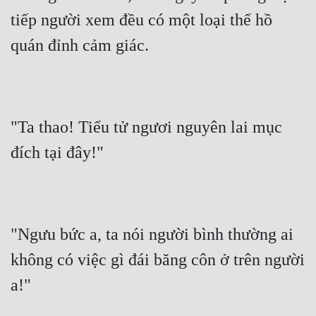
Tu Chân
tiếp người xem đều có một loại thể hồ 
quán đỉnh cảm giác.
Tu Tiên
Tội Phạm
Vô Địch
"Ta thao! Tiểu tử ngươi nguyên lai mục 
Võ Hiệp
đích tại đây!"
Võng Du
Xuyên Không
Xuyên Nhanh
"Ngưu bức a, ta nói người bình thường ai 
Xuyên Sách
không có việc gì đái băng côn ở trên người 
Xuyên Thư
a!"
Điền Văn