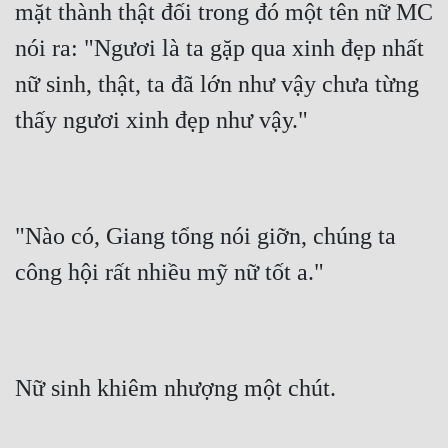
Hài Hước
mặt thành thật đối trong đó một tên nữ MC 
nói ra: "Ngươi là ta gặp qua xinh đẹp nhất 
Hệ Thống
nữ sinh, thật, ta đã lớn như vậy chưa từng 
Học Đường
thấy ngươi xinh đẹp như vậy."
Khoa Huyễn
Khoa Huyễn Không Gian
Kinh Dị
"Nào có, Giang tổng nói giỡn, chúng ta 
Kiếm Hiệp
công hội rất nhiều mỹ nữ tốt a."
Kỳ Huyễn
Kỳ Ảo
Linh Dị
Nữ sinh khiêm nhượng một chút.
Làm Giàu
Lịch Sử