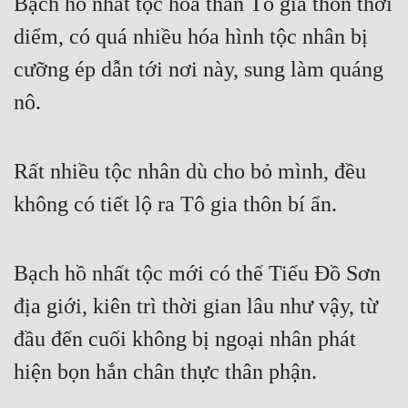
Bạch hồ nhất tộc hóa thân Tô gia thôn thời 
Quân Sự
diểm, có quá nhiều hóa hình tộc nhân bị 
Sảng Văn
cưỡng ép dẫn tới nơi này, sung làm quáng 
nô.
Sắc
Sủng
Rất nhiều tộc nhân dù cho bỏ mình, đều 
Thanh Xuân
không có tiết lộ ra Tô gia thôn bí ẩn.
Tiên Hiệp
Tiểu Thuyết
Bạch hồ nhất tộc mới có thế Tiểu Đồ Sơn 
Trinh Thám
địa giới, kiên trì thời gian lâu như vậy, từ 
Triều Đấu
đầu đến cuối không bị ngoại nhân phát 
Trùng Sinh
hiện bọn hắn chân thực thân phận.
Trọng Sinh