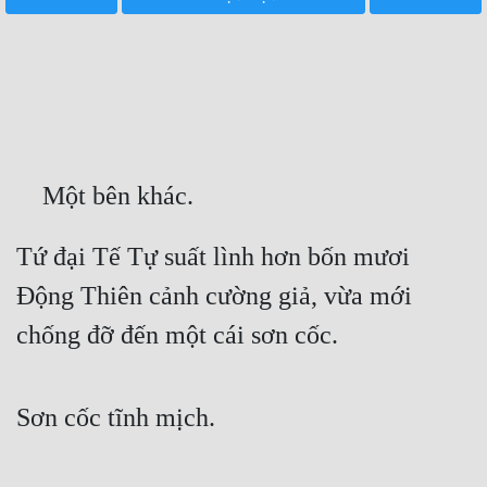
Free
Hậu Cung
Truyện Convert
Truyện Dịch
    Một bên khác.
Truyện Nhập Môn
Truyện ngắn
Tứ đại Tế Tự suất lình hơn bốn mươi 
Động Thiên cảnh cường giả, vừa mới 
Xa Lộ Dịch
chống đỡ đến một cái sơn cốc.
Cung Đấu
Sơn cốc tĩnh mịch.
Cạnh Kỹ
Cổ Tiên Hiệp