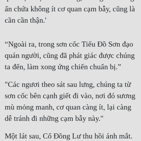
Đô Thị
ấn chứa không ít cơ quan cạm bẫy, cũng là 
Đông Phương
cần cần thận.'
Đông Phương Huyền Huyễn
Đồng Nhân
“Ngoài ra, trong sơn cốc Tiếu Đồ Sơn đạo 
quán người, cũng đã phát giác được chúng 
Cẩu Đạo Trường Sinh
ta đến, làm xong ứng chiến chuẩn bị.”
Ngự Thú
"Các ngươi theo sát sau lưng, chúng ta từ 
Truyện Nam
sơn cốc bên cạnh giết đi vào, nơi đó sương 
Truyện Nữ
mù mỏng manh, cơ quan càng ít, lại càng 
Vô Địch Lưu
dễ tránh đi những cạm bẫy này."
Xây Dựng Thế Lực
Một lát sau, Cố Đồng Lư thu hồi ánh mắt.
Đam Mỹ