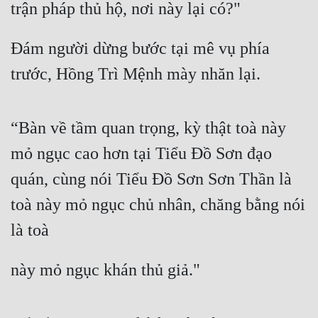
Hài Hước
trận pháp thủ hộ, nơi này lại có?"
Hệ Thống
Đám người dừng bước tại mê vụ phía 
Học Đường
trước, Hồng Trì Mệnh mày nhăn lại.
Khoa Huyễn
Khoa Huyễn Không Gian
“Bàn về tầm quan trọng, kỳ thật toà này 
Kinh Dị
mỏ ngục cao hơn tại Tiểu Đồ Sơn đạo 
Kiếm Hiệp
quán, cùng nói Tiểu Đồ Sơn Sơn Thần là 
toà này mỏ ngục chủ nhân, chăng bằng nói 
Kỳ Huyễn
là toà
Kỳ Ảo
Linh Dị
này mỏ ngục khán thủ giả."
Làm Giàu
Lịch Sử