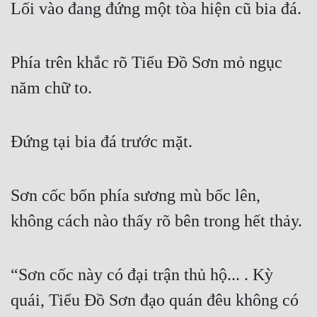
Lối vào đang đứng một tòa hiện cũ bia đá.
Cổ Đại
Du Hí
Phía trên khắc rõ Tiểu Đồ Sơn mỏ ngục 
Dã Sử
năm chữ to.
Dị Giới
Dị Năng
Đứng tại bia đá trước mặt.
Gia Đấu
Góc Nhìn Nam
Sơn cốc bốn phía sương mù bốc lên, 
Góc Nhìn Nữ
không cách nào thấy rõ bên trong hết thảy.
Huyền Huyễn
Huyền Nghi
“Sơn cốc này có đại trận thủ hộ... . Kỳ 
Huyền Ảo
quái, Tiểu Đồ Sơn đạo quán đêu không có 