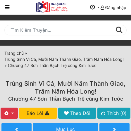
Đăng nhập
Trang
Chủ
Mới
Cập
Nhật
Trang chủ
»
(current)
Trùng Sinh Vì Cá, Mười Năm Thành Giao, Trăm Năm Hóa Long!
BXH
»
Chương 47 Sơn Thần Bạch Trệ cùng Kim Tước
Thể Loại
Trùng Sinh Vì Cá, Mười Năm Thành Giao,
Trăm Năm Hóa Long!
Tất Cả
Chương 47 Sơn Thần Bạch Trệ cùng Kim Tước
Truyện Mới Ra
Báo Lỗi
Theo Dõi
Thích (
0
)
Hoàn Thành
Mục Lục