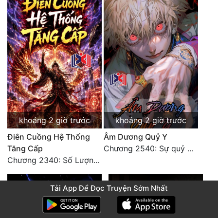
khoảng 2 giờ trước
khoảng 2 giờ trước
Điên Cuồng Hệ Thống
Âm Dương Quỷ Y
Tăng Cấp
Chương 2540: Sự quỷ dị của Lý Trường Phong
Chương 2340: Số Lượng Bất Túc!
Tải App Để Đọc Truyện Sớm Nhất