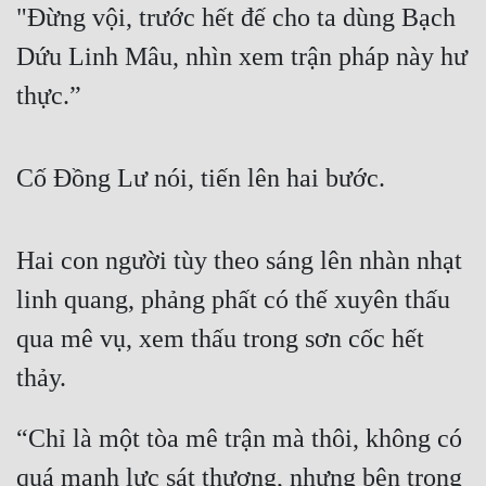
"Đừng vội, trước hết đế cho ta dùng Bạch 
Tu Chân
Dứu Linh Mâu, nhìn xem trận pháp này hư 
Tu Tiên
thực.”
Tội Phạm
Vô Địch
Cố Đồng Lư nói, tiến lên hai bước.
Võ Hiệp
Võng Du
Hai con người tùy theo sáng lên nhàn nhạt 
Xuyên Không
linh quang, phảng phất có thế xuyên thấu 
Xuyên Nhanh
qua mê vụ, xem thấu trong sơn cốc hết 
Xuyên Sách
thảy.
Xuyên Thư
“Chỉ là một tòa mê trận mà thôi, không có 
Điền Văn
quá mạnh lực sát thương, nhưng bên trong 