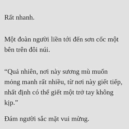
Đẹp
Rất nhanh.
Đẹp Hiệp
Một đoàn người liền tới đến sơn cốc một 
Tính Cách Nhân Vật :
bên trên đôi núi.
Cơ Trí
Sát Phạt Quyết Đoán
“Quả nhiên, nơi này sương mù muốn 
Vô Sỉ
mỏng manh rất nhiều, từ nơi này giết tiếp, 
Điềm Đạm
nhất định có thể giết một trở tay không 
kịp.”
Đám người sắc mặt vui mừng.