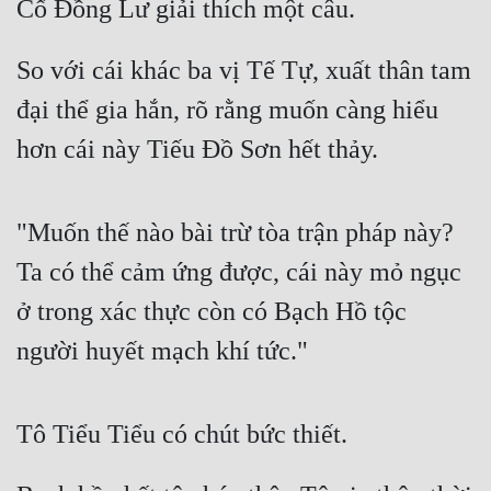
Cố Đồng Lư giải thích một câu.
Mưu Mô
So với cái khác ba vị Tế Tự, xuất thân tam 
Mạt Thế
đại thể gia hắn, rõ rằng muốn càng hiểu 
Mỹ Thực
hơn cái này Tiếu Đồ Sơn hết thảy.
Ngôn Tình
Ngược
"Muốn thế nào bài trừ tòa trận pháp này? 
Nữ Cường
Ta có thể cảm ứng được, cái này mỏ ngục 
Nữ Phụ
ở trong xác thực còn có Bạch Hồ tộc 
người huyết mạch khí tức."
Phong Thủy - Tâm Linh
Phương Tây
Tô Tiểu Tiểu có chút bức thiết.
Phản Phái
Quan Trường