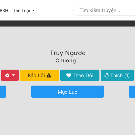
urrent)
BXH
Thể Loại
Truy Ngược
Chương 1
Báo Lỗi
Theo Dõi
Thích (
1
)
Mục Lục