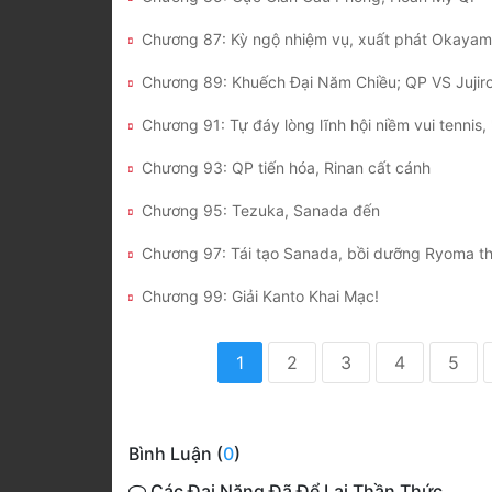
Chương 87: Kỳ ngộ nhiệm vụ, xuất phát Okaya
Chương 89: Khuếch Đại Năm Chiều; QP VS Jujiro
Chương 93: QP tiến hóa, Rinan cất cánh
Chương 95: Tezuka, Sanada đến
Chương 99: Giải Kanto Khai Mạc!
1
2
3
4
5
Bình Luận (
0
)
Các Đại Năng Đã Để Lại Thần Thức