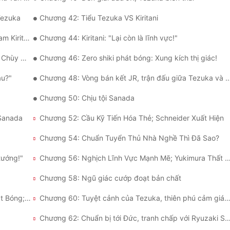
Tezuka
Chương 42: Tiểu Tezuka VS Kiritani
Kiritani
Chương 44: Kiritani: "Lại còn là lĩnh vực!"
ĩnh Vực!"
Chương 46: Zero shiki phát bóng: Xung kích thị giác!
âu?"
Chương 48: Vòng bán kết JR, trận đấu giữa Tezuka và Sanada
Chương 50: Chịu tội Sanada
 Sanada
Chương 52: Cầu Kỹ Tiến Hóa Thẻ; Schneider Xuất Hiện
Chương 54: Chuẩn Tuyển Thủ Nhà Nghề Thì Đã Sao?
tướng!"
Chương 56: Nghịch Lĩnh Vực Mạnh Mẽ; Yukimura 
Chương 58: Ngũ giác cướp đoạt bản chất
Chương 59: Ngũ Giác Cướp Đoạt; Zero Shiki Phát Bóng; Sanada Phẫn Nộ
Chương 60: Tuyệt cảnh của Tezuka, thiên phú cảm giác
Chương 62: Chuẩn bị tới Đức, tranh chấp với Ryuz