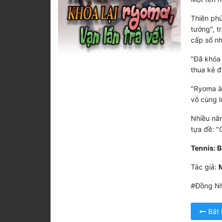
Thiên phú
tướng", t
cấp số nh
"Đã khóa 
thua kẻ đ
"Ryoma à,
vô cùng l
Nhiều năm
tựa đề: "
Tennis: B
Tác giả:
#Đồng Nh
Bắt