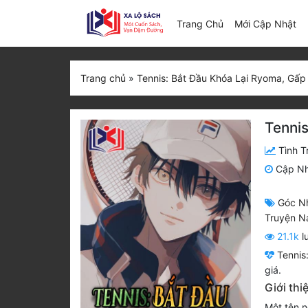
(c
Trang Chủ
Mới Cập Nhật
Trang chủ
»
Tennis: Bắt Đầu Khóa Lại Ryoma, Gấp 
Tennis
Tình T
Cập N
Góc N
Truyện 
21.1k
l
Tennis
giá.
Giới thi
Một tên n