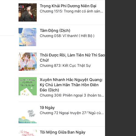
Trọng Khải Phi Dương Niên Đại
Chương 1515: Trong mắt có ánh sáng, quang trong có ngươi (Đại kết cục)
Tâm Động (Dịch)
Chương 058: Vĩ thanh! ( Hết Bộ )
Thôi Được Rồi, Làm Tiên Nữ Thì Sao
Chứ!
Chương 873: Kết Cục Thật Sự
Xuyên Nhanh Hắc Nguyệt Quang:
Ký Chủ Làm Hắn Thần Hồn Điên
Đảo (Dịch)
Chương 306: Phiên ngoại 3 (hoàn toàn văn)
19 Ngày
Chương 72 Ngoại truyện 27:”Ngủ cùng em, được không?”
Tôi Mộng Giữa Ban Ngày