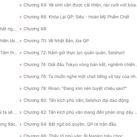
Chương 64: Vệ sinh 
Chương 66: Khóa Lại QP; Siêu - Hoàn Mỹ Phẩm Chất
Chương 67: QP: "So với ta, càng gần gũi phẩm chất người cuối cùng?"
Chương 68:
Chương 69: Nhật Bản có người có thể thức tỉnh thiên tài Aichi Cương Nghị
Chương 70: Về Nhật Bản, lừa QP
Chương 71: Đội ngũ của ngươi thực lực thế nào? Tâm thái rất tốt!
Chương 72: Nắm giữ thực lực quán quân, Seishun!
Chương 74: Giải đấu Tokyo vòng bán
Chương 76: Ta muốn nghe một c
Chương 78: Rinan: "Đang kìm nén tuyệt chiêu sao?"
Chương 80: Tấn kích phù văn; Seishun đại dao động
Chương 81: Ngươi không thắng được trận đấu thì ta sẽ thắng!
Chương 82: Tấn kích phù văn mang đến 
Rừng Bắc.
Chương 84: Bất ngờ bỏ quyền, QP ra trận đầu
Chương 86: Thấy rõ phù văn; Bị Nanjiro trêu chọc