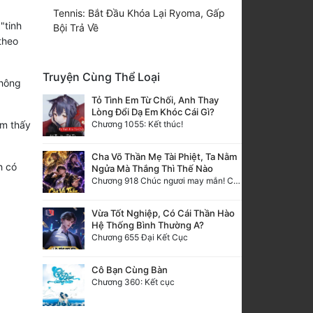
Tennis: Bắt Đầu Khóa Lại Ryoma, Gấp
"tinh
Bội Trả Về
theo
Truyện Cùng Thể Loại
không
Tỏ Tình Em Từ Chối, Anh Thay
Lòng Đổi Dạ Em Khóc Cái Gì?
Chương 1055: Kết thúc!
ảm thấy
Cha Võ Thần Mẹ Tài Phiệt, Ta Nằm
h có
Ngửa Mà Thắng Thì Thế Nào
Chương 918 Chúc ngươi may mắn! Ca môn cũng là sắt thép thẳng nam!
Vừa Tốt Nghiệp, Có Cái Thần Hào
Hệ Thống Bình Thường A?
Chương 655 Đại Kết Cục
Cô Bạn Cùng Bàn
Chương 360: Kết cục