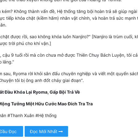
 kém? Không thành vấn đề, Hệ thống tăng bội hoàn trả sẽ giúp ngài 
rực tiếp khóa chặt (kiềm hãm) nhân vật chính, và hoàn trả sức mạnh 
ân.
chặt được rồi, sao không khóa luôn Nanjiro?" [Nanjiro là trùm cuối, 
ược trời phú cho khí vận.]
 cậu 9 tuổi rồi mà còn chưa mở được Thiên Chuy Bách Luyện, tôi c
o lắng."
 sau, Ryoma rời khỏi sân đấu chuyên nghiệp và viết một quyển sác
Chuyện tôi bị ông anh đốt cháy giai đoạn".
ắt Đầu Khóa Lại Ryoma, Gấp Bội Trả Về
Mộng Tưởng Một Hữu Cước Mao Đích Tra Tra
ân #Thanh Xuân #Hệ thống
 Đầu Đọc
Đọc Mới Nhất