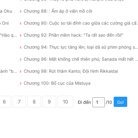
ma Oku
Chương 88: : Ấm áp ở viện mồ côi
 Oni
Chương 90: Cuộc so tài đ
Chương 91: Tự đáy lòng lĩnh hội niềm vui tennis, "Hào quang Aichi"
Chương 92: Phần mềm hack: "Ta rất sao đến rồi!"
Chương 94: Thực lực tăng lên; loại dã sử phim phón
Chương 96: Mất khống chế thiên phú; Sanada mất
Chương 97: Tái tạo Sanada, bồi dưỡng Ryoma thành "bảo bảo" kinh nghiệm
Chương 98: Rút thăm Kanto; Đội hình Rikkaidai
Chương 100: Bố cục của Mistuya
6
7
8
9
10
Đi đến
/10
Go!