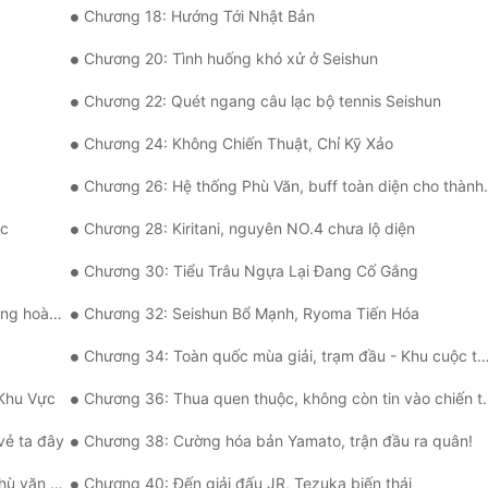
Chương 18: Hướng Tới Nhật Bản
Chương 20: Tình huống khó xử ở Seishun
Chương 22: Quét ngang câu lạc bộ tennis Seishun
Chương 24: Không Chiến Thuật, Chỉ Kỹ Xảo
Chương 26: Hệ thống Phù Văn, buff toàn diện cho thành viên!
ực
Chương 28: Kiritani, nguyên NO.4 chưa lộ diện
Chương 30: Tiểu Trâu Ngựa Lại Đang Cố Gắng
 mỹ nhất
Chương 32: Seishun Bổ Mạnh, Ryoma Tiến Hóa
Chương 34: Toàn quốc mùa giải, trạm đầu - Khu cuộc thi dự tuyển
 Khu Vực
Chương 36: Thua quen thuộc, không còn tin vào chiến thắng
vẻ ta đây
Chương 38: Cường hóa bản Yamato, trận đầu ra quân!
hản kích
Chương 40: Đến giải đấu JR, Tezuka biến thái