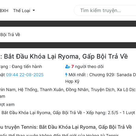
urrent)
BXH
Thể Loại
Bội Trả Về
: Bắt Đầu Khóa Lại Ryoma, Gấp Bội Trả Về
rạng :
Đang tiến hành
7
người theo dõi
hật
09:44 22-08-2025
Mới nhất :
Chương 929: Sanada 
Hợp Kỹ
hìn Nam
,
Hệ Thống
,
Thanh Xuân
,
Đồng Nhân
,
Truyện Dịch
,
Xa Lộ Dịc
Nam
ượt xem
: Bắt Đầu Khóa Lại Ryoma, Gấp Bội Trả Về
-
Xếp hạng:
2.5
/
5
-
1
Lượt
ệu truyện Tennis: Bắt Đầu Khóa Lại Ryoma, Gấp Bội Trả Về
gốc thể thao xuyên không đến thế giới của Hoàng tử Tennis.