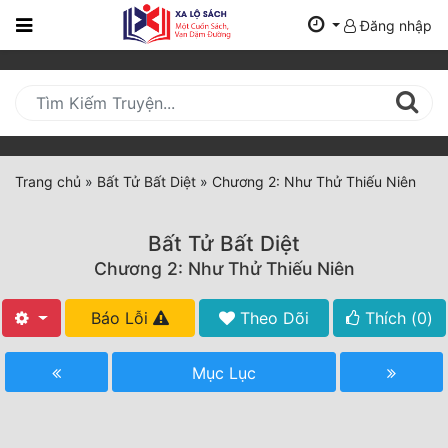
Đăng nhập
Trang
Chủ
Mới
Cập
Nhật
Trang chủ
»
Bất Tử Bất Diệt
»
Chương 2: Như Thử Thiếu Niên
(current)
BXH
Bất Tử Bất Diệt
Thể Loại
Chương 2: Như Thử Thiếu Niên
Báo Lỗi
Theo Dõi
Thích (
0
)
Tất Cả
Truyện Mới Ra
Mục Lục
Hoàn Thành