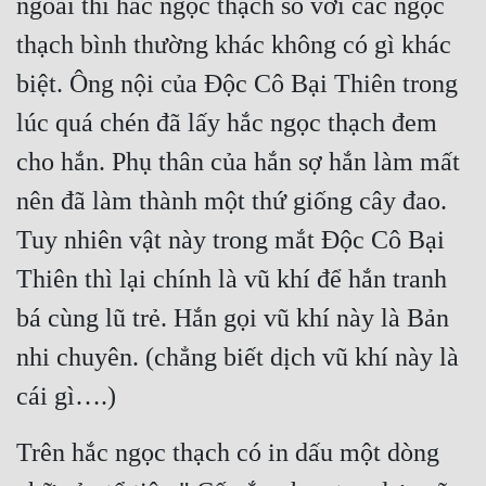
ngoài thì hắc ngọc thạch so với các ngọc 
thạch bình thường khác không có gì khác 
Mưu Mô
biệt. Ông nội của Độc Cô Bại Thiên trong 
Mạt Thế
lúc quá chén đã lấy hắc ngọc thạch đem 
Mỹ Thực
cho hắn. Phụ thân của hắn sợ hắn làm mất 
Ngôn Tình
nên đã làm thành một thứ giống cây đao. 
Ngược
Tuy nhiên vật này trong mắt Độc Cô Bại 
Nữ Cường
Thiên thì lại chính là vũ khí để hắn tranh 
Nữ Phụ
bá cùng lũ trẻ. Hắn gọi vũ khí này là Bản 
Phong Thủy - Tâm Linh
nhi chuyên. (chẳng biết dịch vũ khí này là 
Phương Tây
cái gì….)
Phản Phái
Trên hắc ngọc thạch có in dấu một dòng 
Quan Trường