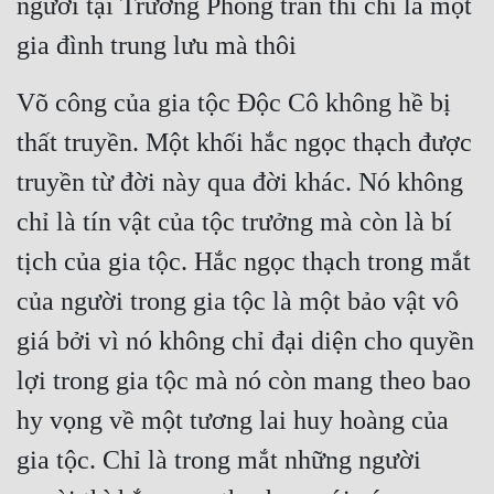
người tại Trường Phong trấn thì chỉ là một 
Hài Hước
gia đình trung lưu mà thôi
Hệ Thống
Học Đường
Võ công của gia tộc Độc Cô không hề bị 
thất truyền. Một khối hắc ngọc thạch được 
Khoa Huyễn
truyền từ đời này qua đời khác. Nó không 
Khoa Huyễn Không Gian
chỉ là tín vật của tộc trưởng mà còn là bí 
Kinh Dị
tịch của gia tộc. Hắc ngọc thạch trong mắt 
Kiếm Hiệp
của người trong gia tộc là một bảo vật vô 
Kỳ Huyễn
giá bởi vì nó không chỉ đại diện cho quyền 
Kỳ Ảo
lợi trong gia tộc mà nó còn mang theo bao 
Linh Dị
hy vọng về một tương lai huy hoàng của 
Làm Giàu
gia tộc. Chỉ là trong mắt những người 
Lịch Sử