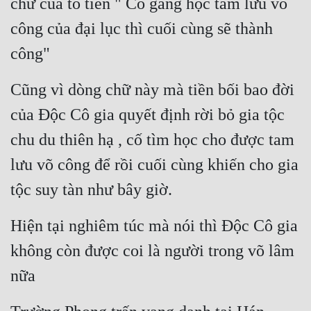
chữ của tổ tiên " Cố gắng học tam lưu võ 
Quân Sự
công của đại lục thì cuối cùng sẽ thành 
Sảng Văn
công"
Sắc
Cũng vì dòng chữ này mà tiền bối bao đời 
Sủng
của Độc Cô gia quyết định rời bỏ gia tộc 
Thanh Xuân
chu du thiên hạ , cố tìm học cho được tam 
Tiên Hiệp
lưu võ công để rồi cuối cùng khiến cho gia 
tộc suy tàn như bây giờ.
Tiểu Thuyết
Trinh Thám
Hiện tại nghiêm túc mà nói thì Độc Cô gia 
Triều Đấu
không còn được coi là người trong võ lâm 
Trùng Sinh
nữa
Trọng Sinh