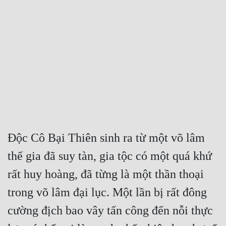
Free
Hậu Cung
Truyện Convert
Truyện Dịch
Truyện Nhập Môn
Truyện ngắn
Độc Cô Bại Thiên sinh ra từ một võ lâm 
Xa Lộ Dịch
thế gia đã suy tàn, gia tộc có một quá khứ 
rất huy hoàng, đã từng là một thần thoại 
Cung Đấu
trong võ lâm đại lục. Một lần bị rất đông 
Cạnh Kỹ
cường địch bao vây tấn công đến nỗi thực 
Cổ Tiên Hiệp