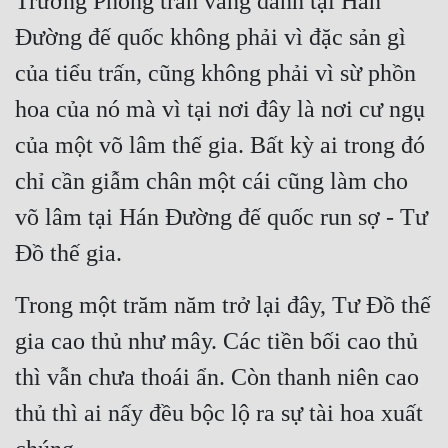
Trường Phong trấn vang danh tại Hán 
Tu Chân
Đường đế quốc không phải vì đặc sản gì 
Tu Tiên
của tiểu trấn, cũng không phải vì sừ phồn 
Tội Phạm
hoa của nó mà vì tại nơi đây là nơi cư ngụ 
của một võ lâm thế gia. Bất kỳ ai trong đó 
Vô Địch
chỉ cần giẫm chân một cái cũng làm cho 
Võ Hiệp
võ lâm tại Hán Đường đế quốc run sợ - Tư 
Võng Du
Đồ thế gia.
Xuyên Không
Trong một trăm năm trở lại đây, Tư Đồ thế 
Xuyên Nhanh
gia cao thủ như mây. Các tiền bối cao thủ 
Xuyên Sách
thì vẫn chưa thoái ẩn. Còn thanh niên cao 
Xuyên Thư
thủ thì ai nấy đều bộc lộ ra sự tài hoa xuất 
Điền Văn