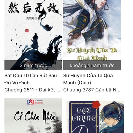
3 năm trước
khoảng 1 năm trước
Bắt Đầu 10 Lần Rút Sau
Sư Huynh Của Ta Quá
Đó Vô Địch
Mạnh (Dịch)
Chương 2511 - Đại kết cục, Phiên ngoại thiên: Chư thiên quy nhất giới, vĩnh hằng thế giới. Hết!
Chương 3787 Cặn bã Nam Thiên Đạo