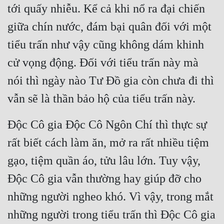
tới quấy nhiễu. Kể cả khi nổ ra đại chiến 
Đẹp
giữa chín nước, đám bại quân đối với một 
Đẹp Hiệp
tiểu trấn như vậy cũng không dám khinh 
cử vọng động. Đối với tiểu trấn này mà 
Tính Cách Nhân Vật :
nói thì ngày nào Tư Đồ gia còn chưa đi thì 
Cơ Trí
vẫn sẽ là thần bảo hộ của tiểu trấn này.
Sát Phạt Quyết Đoán
Độc Cô gia Độc Cô Ngôn Chí thì thực sự 
Vô Sỉ
rất biết cách làm ăn, mở ra rất nhiều tiệm 
Điềm Đạm
gạo, tiệm quần áo, tửu lâu lớn. Tuy vậy, 
Độc Cô gia vẫn thường hay giúp đỡ cho 
những người ngheo khó. Vì vậy, trong mắt 
những người trong tiểu trấn thì Độc Cô gia 