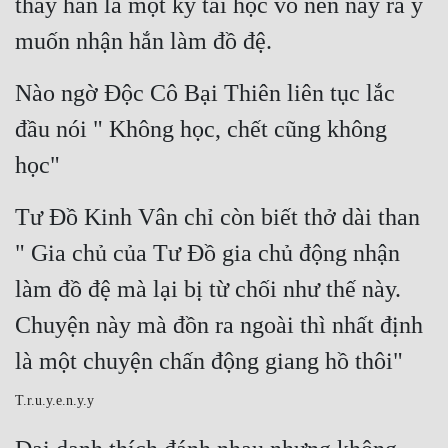
thấy hắn là một kỳ tài học võ nên nảy ra ý 
muốn nhận hắn làm đồ đệ.
Nào ngờ Độc Cô Bại Thiên liên tục lắc 
đầu nói " Không học, chết cũng không 
học"
Tư Đồ Kinh Vân chỉ còn biết thở dài than 
" Gia chủ của Tư Đồ gia chủ động nhận 
làm đồ đệ mà lại bị từ chối như thế này. 
Chuyện này mà đồn ra ngoài thì nhất định 
là một chuyện chấn động giang hồ thôi" 
T.r.u.y.e.n.y.y