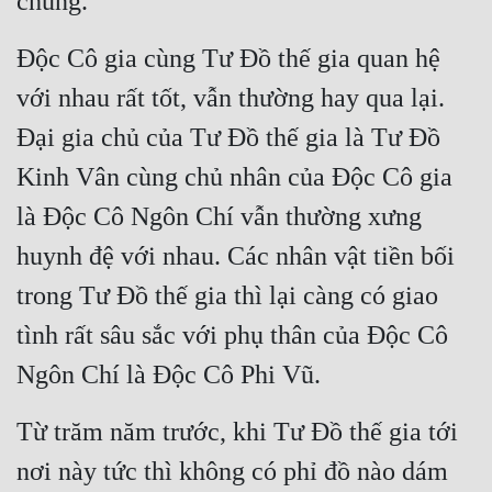
chúng.
Đô Thị
Độc Cô gia cùng Tư Đồ thế gia quan hệ 
Đông Phương
với nhau rất tốt, vẫn thường hay qua lại. 
Đông Phương Huyền Huyễn
Đại gia chủ của Tư Đồ thế gia là Tư Đồ 
Đồng Nhân
Kinh Vân cùng chủ nhân của Độc Cô gia 
là Độc Cô Ngôn Chí vẫn thường xưng 
Cẩu Đạo Trường Sinh
huynh đệ với nhau. Các nhân vật tiền bối 
Ngự Thú
trong Tư Đồ thế gia thì lại càng có giao 
Truyện Nam
tình rất sâu sắc với phụ thân của Độc Cô 
Truyện Nữ
Ngôn Chí là Độc Cô Phi Vũ.
Vô Địch Lưu
Từ trăm năm trước, khi Tư Đồ thế gia tới 
Xây Dựng Thế Lực
nơi này tức thì không có phỉ đồ nào dám 
Đam Mỹ