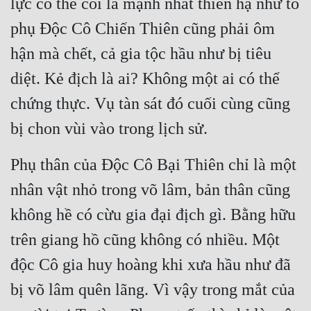
lực có thể coi là mạnh nhất thiên hạ như tổ 
Cổ Đại
phụ Độc Cô Chiến Thiên cũng phải ôm 
Du Hí
hận mà chết, cả gia tộc hầu như bị tiêu 
Dã Sử
diệt. Kẻ địch là ai? Không một ai có thể 
Dị Giới
chứng thực. Vụ tàn sát đó cuối cùng cũng 
Dị Năng
bị chon vùi vào trong lịch sử.
Gia Đấu
Phụ thân của Độc Cô Bại Thiên chỉ là một 
Góc Nhìn Nam
nhân vật nhỏ trong võ lâm, bản thân cũng 
Góc Nhìn Nữ
không hề có cừu gia đại địch gì. Bằng hữu 
Huyền Huyễn
trên giang hồ cũng không có nhiều. Một 
Huyền Nghi
độc Cô gia huy hoàng khi xưa hầu như đã 
bị võ lâm quên lãng. Vì vậy trong mắt của 
Huyền Ảo