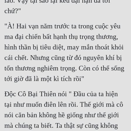
lão. Vậy tại sao lại kêu đại hạn đã tới 
Hài Hước
chứ?"
Hệ Thống
"À! Hai vạn năm trước ta trong cuộc yêu 
Học Đường
ma đại chiến bất hạnh thụ trọng thương, 
Khoa Huyễn
hình thần bị tiêu diệt, may mắn thoát khỏi 
Khoa Huyễn Không Gian
cái chết. Nhưng cũng từ đó nguyên khí bị 
Kinh Dị
tổn thương nghiêm trọng. Còn có thể sống 
Kiếm Hiệp
tới giờ đã là một kì tích rồi"
Kỳ Huyễn
Độc Cô Bại Thiên nói " Đầu của ta hiện 
Kỳ Ảo
tại như muốn điên lên rồi. Thế giới mà cô 
Linh Dị
nói căn bản không hề giống như thế giới 
Làm Giàu
mà chúng ta biết. Ta thật sự cũng không 
Lịch Sử