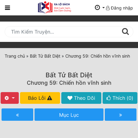
Đăng nhập
Trang
Chủ
Mới
Cập
Nhật
Trang chủ
»
Bất Tử Bất Diệt
»
Chương 59: Chiến hồn vĩnh sinh
(current)
BXH
Bất Tử Bất Diệt
Thể Loại
Chương 59: Chiến hồn vĩnh sinh
Báo Lỗi
Theo Dõi
Thích (
0
)
Tất Cả
Truyện Mới Ra
Mục Lục
Hoàn Thành