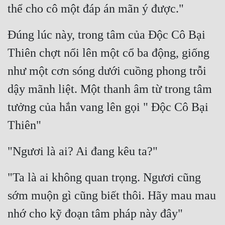
thể cho cô một đáp án mãn ý được."
Mưu Mô
Đúng lúc này, trong tâm của Độc Cô Bại 
Mạt Thế
Thiên chợt nổi lên một cổ ba động, giống 
Mỹ Thực
như một cơn sóng dưới cuồng phong trỗi 
Ngôn Tình
dậy mãnh liệt. Một thanh âm từ trong tâm 
Ngược
tưởng của hắn vang lên gọi " Độc Cô Bại 
Nữ Cường
Thiên"
Nữ Phụ
"Ngươi là ai? Ai đang kêu ta?"
Phong Thủy - Tâm Linh
"Ta là ai không quan trọng. Ngươi cũng 
Phương Tây
sớm muộn gì cũng biết thôi. Hãy mau mau 
Phản Phái
nhớ cho kỹ đoạn tâm pháp này đây" 
Quan Trường