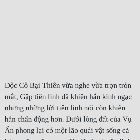
Free
Hậu Cung
Truyện Convert
Truyện Dịch
Truyện Nhập Môn
Truyện ngắn
Độc Cô Bại Thiên vừa nghe vừa trợn tròn 
Xa Lộ Dịch
mắt, Gặp tiên linh đã khiến hắn kinh ngạc 
nhưng những lời tiên linh nói còn khiến 
Cung Đấu
hắn chấn động hơn. Dưới lòng đất của Vụ 
Cạnh Kỹ
Ẩn phong lại có một lão quái vật sống cả 
Cổ Tiên Hiệp