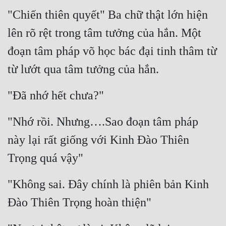
"Chiến thiên quyết" Ba chữ thật lớn hiện 
Quân Sự
lên rõ rệt trong tâm tưởng của hắn. Một 
Sảng Văn
đoạn tâm pháp võ học bác đại tinh thâm từ 
Sắc
từ lướt qua tâm tưởng của hắn.
Sủng
"Đã nhớ hết chưa?"
Thanh Xuân
Tiên Hiệp
"Nhớ rồi. Nhưng….Sao đoạn tâm pháp 
Tiểu Thuyết
này lại rất giống với Kinh Đào Thiên 
Trọng quá vậy"
Trinh Thám
Triều Đấu
"Không sai. Đây chính là phiên bản Kinh 
Trùng Sinh
Đào Thiên Trọng hoàn thiện"
Trọng Sinh