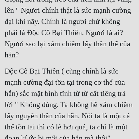
lên " Ngươi chính thật là sức mạnh cường 
Đẹp
đại khi nãy. Chính là ngươi chứ không 
Đẹp Hiệp
phải là Độc Cô Bại Thiên. Ngươi là ai? 
Tính Cách Nhân Vật :
Ngươi sao lại xâm chiếm lấy thân thể của 
hắn?
Cơ Trí
Sát Phạt Quyết Đoán
Độc Cô Bại Thiên ( cũng chính là sức 
Vô Sỉ
mạnh cường đại tồn tại trong cơ thể của 
Điềm Đạm
hắn) sắc mặt bình tĩnh từ từ cất tiếng trả 
lời " Không đúng. Ta không hề xâm chiếm 
lấy nguyên thần của hắn. Nói ta là một cá 
thể tồn tại thì có lẽ hơi quá, ta chỉ là một 
đoạn kí ức bị mất của hắn mà thôi"