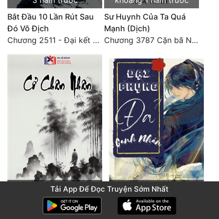
3 năm trước
khoảng 1 năm trước
Bắt Đầu 10 Lần Rút Sau
Sư Huynh Của Ta Quá
Đó Vô Địch
Mạnh (Dịch)
Chương 2511 - Đại kết cục, Phiên ngoại thiên: Chư thiên quy nhất giới, vĩnh hằng thế giới. Hết!
Chương 3787 Cặn bã Nam Thiên Đạo
2 năm trước
11 tháng trước
Tải App Để Đọc Truyện Sớm Nhất
Cổ Chân Nhân (Dịch)
Đại Phụng Đả Canh
Chương 3807: Ba tôn tề công Thiên Đình (2)
Nhân(Dịch)