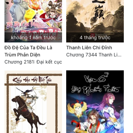
khoảng 1 năm trước
4 tháng trước
Đồ Đệ Của Ta Đều Là
Thanh Liên Chi Đỉnh
Trùm Phản Diện
Chương 7344 Thanh Liên đỉnh (Đại kết cục) (2) HẾT.
Chương 2181: Đại kết cục