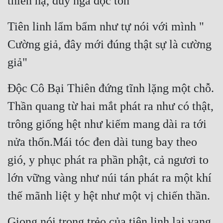
thiên hạ, duy ngã độc tôn
Đô Thị
Tiên linh lẩm bẩm như tự nói với mình " 
Đông Phương
Cường giả, đây mới đúng thật sự là cường 
Đông Phương Huyền Huyễn
giả"
Đồng Nhân
Độc Cô Bại Thiên đứng tĩnh lặng một chỗ. 
Cẩu Đạo Trường Sinh
Thần quang từ hai mắt phát ra như có thật, 
trông giống hệt như kiếm mang dài ra tới 
Ngự Thú
nửa thốn.Mái tóc đen dài tung bay theo 
Truyện Nam
gió, y phục phát ra phần phật, cả ngươi to 
Truyện Nữ
lớn vững vàng như núi tán phát ra một khí 
Vô Địch Lưu
thế mãnh liệt y hệt như một vị chiến thần.
Xây Dựng Thế Lực
Giọng nói trong trẻo của tiên linh lại vang 
Đam Mỹ