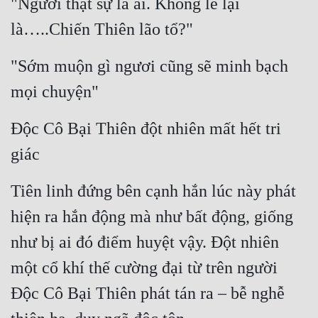
"Ngươi thật sự là ai. Không lẽ lại 
Tu Chân
là…..Chiến Thiên lão tổ?"
Tu Tiên
"Sớm muộn gì ngươi cũng sẽ minh bạch 
Tội Phạm
mọi chuyện"
Vô Địch
Độc Cô Bại Thiên đột nhiên mất hết tri 
Võ Hiệp
giác
Võng Du
Xuyên Không
Tiên linh đứng bên cạnh hắn lúc này phát 
hiện ra hắn động mà như bất động, giống 
Xuyên Nhanh
như bị ai đó điểm huyệt vậy. Đột nhiên 
Xuyên Sách
một cổ khí thế cường đại từ trên người 
Xuyên Thư
Độc Cô Bại Thiên phát tán ra – bễ nghễ 
Điền Văn