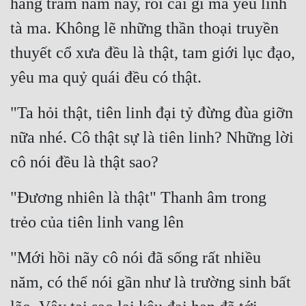
hàng trăm năm nay, rồi cái gì mà yêu linh 
Cổ Đại
tà ma. Không lẽ những thần thoại truyền 
Du Hí
thuyết cổ xưa đều là thật, tam giới lục đạo, 
Dã Sử
yêu ma quỷ quái đều có thật.
Dị Giới
"Ta hỏi thật, tiên linh đại tỷ đừng đùa giỡn 
Dị Năng
nữa nhé. Cô thật sự là tiên linh? Những lời 
Gia Đấu
cô nói đều là thật sao?
Góc Nhìn Nam
"Đương nhiên là thật" Thanh âm trong 
Góc Nhìn Nữ
trẻo của tiên linh vang lên
Huyền Huyễn
"Mới hồi nãy cô nói đã sống rất nhiều 
Huyền Nghi
năm, có thể nói gần như là trường sinh bất 
Huyền Ảo