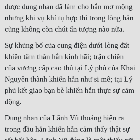
được dung nhan đã làm cho hắn mơ mộng 
Quân Sự
nhưng khi vụ khí tụ hợp thì trong lòng hắn 
Sảng Văn
cũng không còn chút ấn tượng nào nữa.
Sắc
Sự khủng bố của cung điện dưới lòng đất 
Sủng
khiến tâm thần hắn kinh hãi; trận chiến 
Thanh Xuân
của vương cấp cao thủ tại Lý phủ của Khai 
Tiên Hiệp
Nguyên thành khiến hắn như si mê; tại Lý 
Tiểu Thuyết
phủ kết giao bạn bè khiến hắn thực sự cảm 
Trinh Thám
động.
Triều Đấu
Dung nhan của Lãnh Vũ thoáng hiện ra 
Trùng Sinh
trong đầu hắn khiến hắn cảm thấy thật sự 
Trọng Sinh