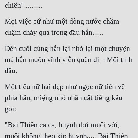
chiến"..........
Đẹp
Mọi việc cứ như một dòng nước chầm 
Đẹp Hiệp
chậm chảy qua trong đầu hắn......
Tính Cách Nhân Vật :
Đến cuối cùng hắn lại nhớ lại một chuyện 
Cơ Trí
mà hắn muốn vĩnh viễn quên đi – Mối tình 
Sát Phạt Quyết Đoán
đầu.
Vô Sỉ
Một tiểu nữ hài đẹp như ngọc nữ tiến về 
Điềm Đạm
phía hắn, miệng nhỏ nhắn cất tiếng kêu 
gọi:
"Bại Thiên ca ca, huynh đợi muội với, 
muội không theo kịp huynh..... Bại Thiên 