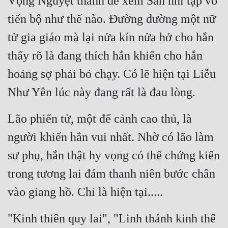
Vọng Nguyệt thành để xem San nhi tập võ 
Đô Thị
tiến bộ như thế nào. Đường đường một nữ 
Đông Phương
tử gia giáo mà lại nửa kín nửa hở cho hắn 
Đông Phương Huyền Huyễn
thấy rõ là đang thích hắn khiến cho hắn 
Đồng Nhân
hoảng sợ phải bỏ chạy. Có lẽ hiện tại Liễu 
Như Yên lúc này đang rất là đau lòng.
Cẩu Đạo Trường Sinh
Lão phiến tử, một đế cảnh cao thủ, là 
Ngự Thú
người khiến hắn vui nhất. Nhờ có lão làm 
Truyện Nam
sư phụ, hắn thật hy vọng có thể chứng kiến 
Truyện Nữ
trong tương lai đám thanh niên bước chân 
Vô Địch Lưu
vào giang hồ. Chỉ là hiện tại.....
Xây Dựng Thế Lực
"Kinh thiên quy lai", "Linh thánh kinh thế 
Đam Mỹ