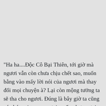
Free
Hậu Cung
Truyện Convert
Truyện Dịch
Truyện Nhập Môn
Truyện ngắn
"Ha ha....Độc Cô Bại Thiên, tới giờ mà 
Xa Lộ Dịch
ngươi vẫn còn chưa chịu chết sao, muốn 
bằng vào mấy lời nói của ngươi mà thay 
Cung Đấu
đổi mọi chuyện à? Lại còn mộng tưởng ta 
Cạnh Kỹ
sẽ tha cho ngươi. Đúng là bây giờ ta cũng 
Cổ Tiên Hiệp