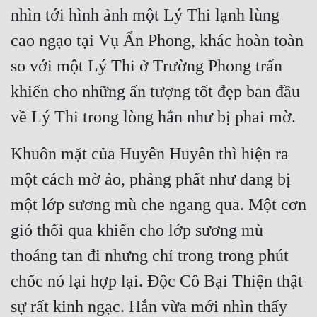
nhìn tới hình ảnh một Lý Thi lạnh lùng 
Mưu Mô
cao ngạo tại Vụ Ẩn Phong, khác hoàn toàn 
Mạt Thế
so với một Lý Thi ở Trường Phong trấn 
Mỹ Thực
khiến cho những ấn tượng tốt đẹp ban đầu 
Ngôn Tình
về Lý Thi trong lòng hắn như bị phai mờ.
Ngược
Khuôn mặt của Huyên Huyên thì hiện ra 
Nữ Cường
một cách mờ ảo, phảng phất như đang bị 
Nữ Phụ
một lớp sương mù che ngang qua. Một cơn 
Phong Thủy - Tâm Linh
gió thổi qua khiến cho lớp sương mù 
thoáng tan đi nhưng chỉ trong trong phút 
Phương Tây
chốc nó lại hợp lại. Độc Cô Bại Thiện thật 
Phản Phái
sự rất kinh ngạc. Hắn vừa mới nhìn thấy 
Quan Trường