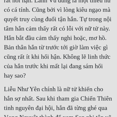
rất hối hận. Lãnh Vũ đúng là một thiếu nữ 
Tu Chân
có cá tính. Cũng bởi vì lòng kiêu ngạo mà 
Tu Tiên
quyết truy cùng đuổi tận hắn. Tự trong nội 
Tội Phạm
tâm hắn cảm thấy rất có lỗi với nữ tử này. 
Hắn bắt đầu cảm thấy nghi hoặc, mơ hồ. 
Vô Địch
Bản thân hắn từ trước tới giờ làm việc gì 
Võ Hiệp
cũng rất ít khi hối hận. Không lẽ linh thức 
Võng Du
của hắn trước khi mất lại đang sám hối 
Xuyên Không
hay sao?
Xuyên Nhanh
Liễu Như Yên chính là nữ tử khiến cho 
Xuyên Sách
hắn sợ nhất. Sau khi tham gia Chiến Thiên 
Xuyên Thư
tinh nguyên đại hội, hắn đã từng ghé qua 
Điền Văn