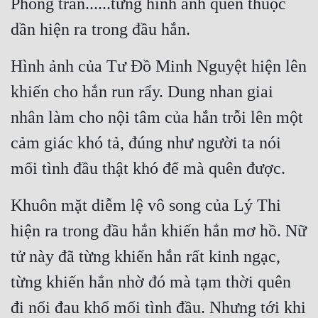
Phong trấn......từng hình ảnh quen thuộc 
Hài Hước
dần hiện ra trong đầu hắn.
Hệ Thống
Học Đường
Hình ảnh của Tư Đồ Minh Nguyệt hiện lên 
khiến cho hắn run rẩy. Dung nhan giai 
Khoa Huyễn
nhân làm cho nội tâm của hắn trỗi lên một 
Khoa Huyễn Không Gian
cảm giác khó tả, đúng như người ta nói 
Kinh Dị
mối tình đầu thật khó để mà quên được.
Kiếm Hiệp
Khuôn mặt diễm lệ vô song của Lý Thi 
Kỳ Huyễn
hiện ra trong đầu hắn khiến hắn mơ hồ. Nữ 
Kỳ Ảo
tử này đã từng khiến hắn rất kinh ngạc, 
Linh Dị
từng khiến hắn nhờ đó mà tạm thời quên 
Làm Giàu
đi nổi đau khổ mối tình đầu. Nhưng tới khi 
Lịch Sử