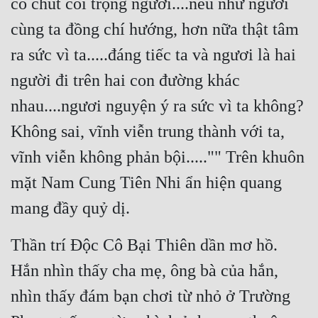
có chút coi trọng ngươi....nếu như ngươi 
Cổ Đại
cùng ta đồng chí hướng, hơn nữa thật tâm 
Du Hí
ra sức vì ta.....đáng tiếc ta và ngươi là hai 
Dã Sử
người đi trên hai con đường khác 
Dị Giới
nhau....ngươi nguyện ý ra sức vì ta không? 
Dị Năng
Không sai, vĩnh viễn trung thành với ta, 
Gia Đấu
vĩnh viễn không phản bội....."" Trên khuôn 
mặt Nam Cung Tiên Nhi ẩn hiện quang 
Góc Nhìn Nam
mang đầy quỷ dị.
Góc Nhìn Nữ
Huyền Huyễn
Thần trí Độc Cô Bại Thiên dần mơ hồ. 
Huyền Nghi
Hắn nhìn thấy cha mẹ, ông bà của hắn, 
nhìn thấy đám bạn chơi từ nhỏ ở Trường 
Huyền Ảo