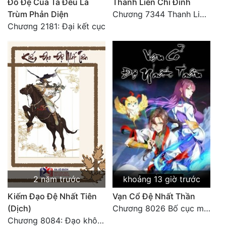
Đồ Đệ Của Ta Đều Là
Thanh Liên Chi Đỉnh
Trùm Phản Diện
Chương 7344 Thanh Liên đỉnh (Đại kết cục) (2) HẾT.
Chương 2181: Đại kết cục
2 năm trước
khoảng 13 giờ trước
Kiếm Đạo Đệ Nhất Tiên
Vạn Cổ Đệ Nhất Thần
(Dịch)
Chương 8026 Bố cục mới
Chương 8084: Đạo không bờ bến (Đại kết cục) (10)