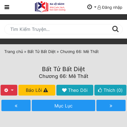
Đăng nhập
Trang
Chủ
Mới
Cập
Nhật
Trang chủ
»
Bất Tử Bất Diệt
»
Chương 66: Mê Thất
(current)
BXH
Bất Tử Bất Diệt
Thể Loại
Chương 66: Mê Thất
Báo Lỗi
Theo Dõi
Thích (
0
)
Tất Cả
Truyện Mới Ra
Mục Lục
Hoàn Thành