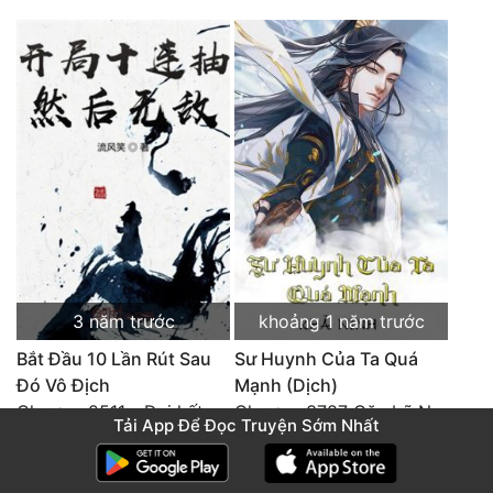
3 năm trước
khoảng 1 năm trước
Bắt Đầu 10 Lần Rút Sau
Sư Huynh Của Ta Quá
Đó Vô Địch
Mạnh (Dịch)
Chương 2511 - Đại kết cục, Phiên ngoại thiên: Chư thiên quy nhất giới, vĩnh hằng thế giới. Hết!
Chương 3787 Cặn bã Nam Thiên Đạo
Tải App Để Đọc Truyện Sớm Nhất